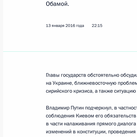
Обамой.
Соболезнования Президенту США 
5 декабря 2016 года, 16:45
13 января 2016 года
22:15
Встреча с Президентом США Бара
5 сентября 2016 года, 09:50
Главы государств обстоятельно обсуд
Телефонный разговор с Президен
на Украине, ближневосточную проблем
сирийского кризиса, а также ситуацию
6 июля 2016 года, 21:00
Владимир Путин подчеркнул, в частнос
соблюдения Киевом его обязательств 
Поздравление Президенту США Ба
в части налаживания прямого диалога
праздником – Днём независимости
изменений в конституции, проведения