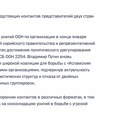
едстоящих контактов представителей двух стран
Бараку Обаме
усилий ООН по организации в конце января
 сирийского правительства и репрезентативной
лях достижения политического урегулирования
 СБ ООН 2254. Владимир Путин вновь
том США Бараком Обамой
я широкой коалиции для борьбы с «Исламским
кими организациями, подчеркнув актуальность
стических структур и отказа от двойных
иных группировок.
том США Бараком Обамой
оронних контактов в различных форматах, в том
 на консолидацию усилий в борьбе с угрозой