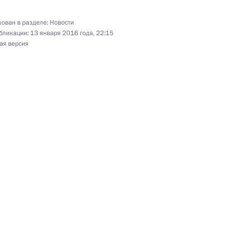
том США Бараком Обамой
ован в разделе:
Новости
бликации:
13 января 2016 года, 22:15
ая версия
том США Бараком Обамой
том США Бараком Обамой
раку Обаме с национальным