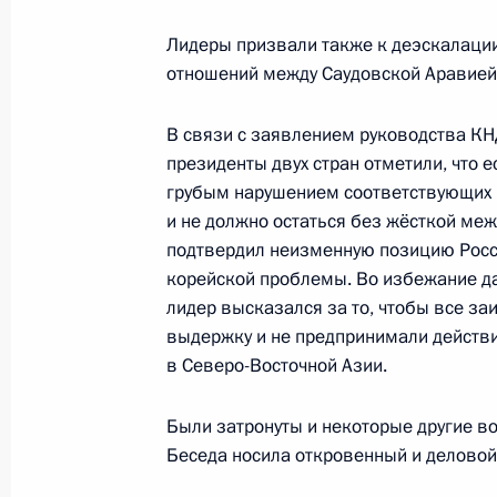
Телефонный разговор с Президен
Лидеры призвали также к деэскалации
14 февраля 2016 года, 12:05
отношений между Саудовской Аравией
В связи с заявлением руководства К
президенты двух стран отметили, что е
Телефонный разговор с Президен
грубым нарушением соответствующих
13 января 2016 года, 22:15
и не должно остаться без жёсткой ме
подтвердил неизменную позицию Росс
корейской проблемы. Во избежание д
лидер высказался за то, чтобы все з
Встреча с Президентом США Бара
выдержку и не предпринимали действ
30 ноября 2015 года, 16:55
в Северо-Восточной Азии.
Были затронуты и некоторые другие в
Встреча с Президентом США Бара
Беседа носила откровенный и деловой
29 сентября 2015 года, 00:20