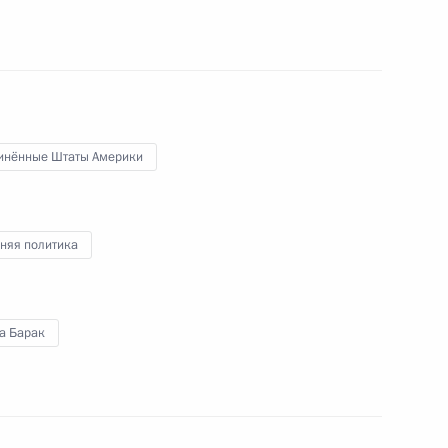
том США Бараком Обамой
инённые Штаты Америки
раку Обаме с национальным
няя политика
а Барак
том США Бараком Обамой