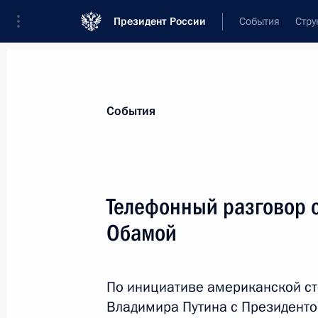
Президент России
События
Стру
Материалы по выбранной персоне
События
Обама
,
Барак
Телефонный разговор 
Обамой
Лента событий
По инициативе американской ст
Владимира Путина с Президент