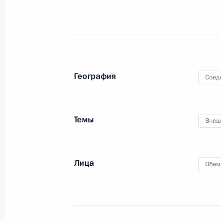
Телефонный разговор с Президен
15 июля 2015 года, 23:30
География
Соед
Поздравление Президенту США Ба
праздником – Днём независимости
Темы
Внеш
4 июля 2015 года, 12:00
Лица
Обам
Телефонный разговор с Президен
26 июня 2015 года, 01:20