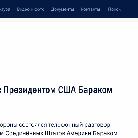
ктура
Видео и фото
Документы
Контакты
Поиск
Все персоны
с Президентом США Бараком
Подписаться на ленту
ороны состоялся телефонный разговор
ом Соединённых Штатов Америки Бараком