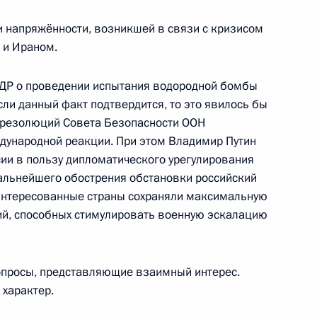
том США Бараком Обамой
 напряжённости, возникшей в связи с кризисом
 и Ираном.
НДР о проведении испытания водородной бомбы
сли данный факт подтвердится, то это явилось бы
том США Бараком Обамой
 резолюций Совета Безопасности ООН
ждународной реакции. При этом Владимир Путин
ии в пользу дипломатического урегулирования
альнейшего обострения обстановки российский
аинтересованные страны сохраняли максимальную
ком Обамой
ий, способных стимулировать военную эскалацию
опросы, представляющие взаимный интерес.
ком Обамой
 характер.