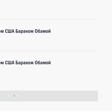
том США Бараком Обамой
том США Бараком Обамой
том США Бараком Обамой