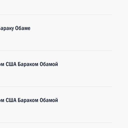
Бараку Обаме
том США Бараком Обамой
том США Бараком Обамой