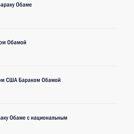
Бараку Обаме
ком Обамой
том США Бараком Обамой
раку Обаме с национальным