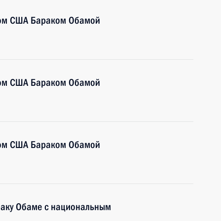
том США Бараком Обамой
том США Бараком Обамой
том США Бараком Обамой
раку Обаме с национальным