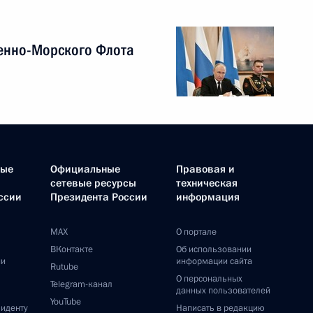
том США Бараком Обамой
том США Бараком Обамой
том США Бараком Обамой
том США Бараком Обамой