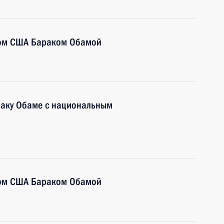
том США Бараком Обамой
раку Обаме с национальным
том США Бараком Обамой