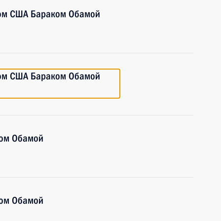
том США Бараком Обамой
том США Бараком Обамой
ком Обамой
ком Обамой