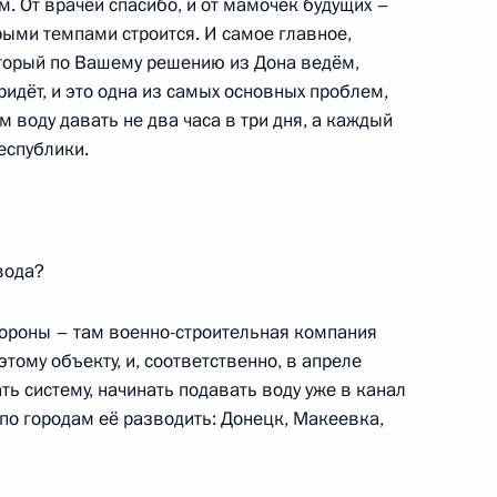
 От врачей спасибо, и от мамочек будущих –
ыми темпами строится. И самое главное,
торый по Вашему решению из Дона ведём,
идёт, и это одна из самых основных проблем,
 воду давать не два часа в три дня, а каждый
ные
Официальные
Правовая и
еспублики.
сетевые ресурсы
техническая
ссии
Президента России
информация
MAX
О портале
ВКонтакте
Об использовании
вода?
ии
информации сайта
Rutube
О персональных
Telegram-канал
данных пользователей
ороны – там военно-строительная компания
YouTube
зиденту
Написать в редакцию
тому объекту, и, соответственно, в апреле
и —
ть систему, начинать подавать воду уже в канал
ного
по городам её разводить: Донецк, Макеевка,
по
—