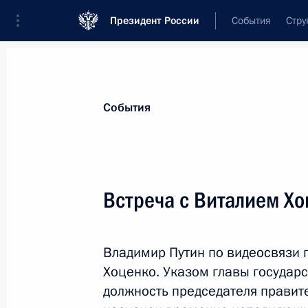
Президент России
События
Стру
Материалы по выбранной персоне
События
Хоценко
,
Виталий
Павлович
губернатор Омской области
Встреча с Виталием Х
Владимир Путин по видеосвязи 
Лента событий
Хоценко. Указом главы государ
должность председателя правит