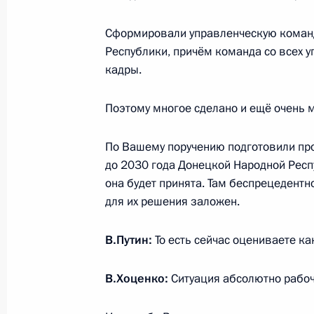
Сформировали управленческую команд
Виталий Хоценко назначен време
Республики, причём команда со всех 
обязанности губернатора Омской 
кадры.
29 марта 2023 года, 17:35
Поэтому многое сделано и ещё очень м
Встреча с Виталием Хоценко
По Вашему поручению подготовили пр
до 2030 года Донецкой Народной Респ
29 марта 2023 года, 17:35
она будет принята. Там беспрецедент
для их решения заложен.
В.Путин:
То есть сейчас оцениваете ка
Встреча с военнослужащими Во
В.Хоценко:
Ситуация абсолютно рабоч
26 июля 2026 года