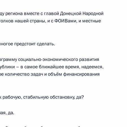
у региона вместе с главой Донецкой Народной
нно исполняющим
уголков нашей страны, и с ФОИВами, и местные
области
ногое предстоит сделать.
ограмму социально-экономического развития
ублики – в самое ближайшее время, надеемся,
ное количество задач и объём финансирования
к рабочую, стабильную обстановку, да?
енно-Морского Флота
ая, да.