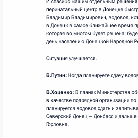
И спасибо Вашим отдельным решениям.
перинатальный центр в Донецке быстр
Владимир Владимирович, водовод, ко
в Донецк в самое ближайшее время пр
которая во многом будет решена: будем
Разделы сайта
Информацион
день населению Донецкой Народной Р
Президента
ресурсы
России
Президента Ро
Ситуация улучшается.
События
Президент России
Текущий ресурс
Структура
В.Путин:
Когда планируете сдачу водо
Конституция Росс
Видео и фото
Государственная
Документы
символика
В.Хоценко:
В планах Министерства об
Контакты
Обратиться к Пре
в качестве подрядной организации по э
Поиск
Президент Росси
планируется водовод сдать и запитыва
гражданам школь
возраста
Северский Донец – Донбасс и дальше 
Для СМИ
Виртуальный тур 
Горловка.
Кремлю
Подписаться
Владимир Путин 