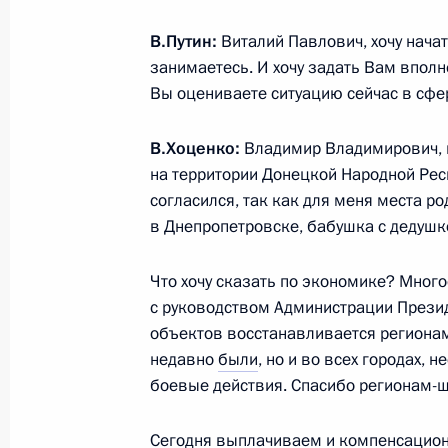
19 апреля 2024 года, 16:00
В.Путин:
Виталий Павлович, хочу начат
занимаетесь. И хочу задать Вам вполн
Вы оцениваете ситуацию сейчас в сф
Мария Львова-Белова посетила Ом
12 декабря 2023 года, 20:00
В.Хоценко:
Владимир Владимирович, в
на территории Донецкой Народной Респ
согласился, так как для меня места ро
Встреча с врио губернатора Омско
в Днепропетровске, бабушка с дедушк
28 августа 2023 года, 13:15
Что хочу сказать по экономике? Мног
с руководством Администрации Презид
объектов восстанавливается регионам
Заседание наблюдательного совета
недавно
были
, но и во всех городах,
возможностей»
боевые действия. Спасибо регионам-
19 июля 2023 года, 16:50
Сегодня выплачиваем и компенсацио