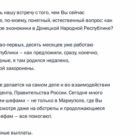
ь нашу встречу с того, чем Вы сейчас
е, по-моему, понятный, естественный вопрос: как
ере экономики в Донецкой Народной Республике?
скую область
о-первых, десять месяцев уже работаю
ублики – как предложили, сразу, конечно,
дные, я там родился недалеко,
й области Виталием Хоценко
ой захоронены.
ое делается на самом деле и во взаимодействии
ента, Правительства России. Сегодня много
и-шефами – не только в Мариуполе, где Вы
 АНО «Россия – страна
 несмотря даже на обстрелы и продолжающиеся
шефам – все помогают.
нные выплаты.