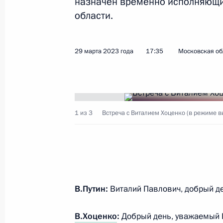
назначен временно исполняющи
Встреча с губернатором Омской об
области.
25 июля 2026 года, 20:00
29 марта 2023 года
17:35
Московская об
Встреча с губернатором Омской об
25 мая 2026 года, 13:45
1 из 3
Встреча с Виталием Хоценко (в режиме 
Встреча с губернатором Омской об
11 августа 2025 года, 13:45
В.Путин:
Виталий Павлович, добрый д
Заседание рабочей группы комисси
«Экономика и финансы»
В.Хоценко
:
Добрый день, уважаемый 