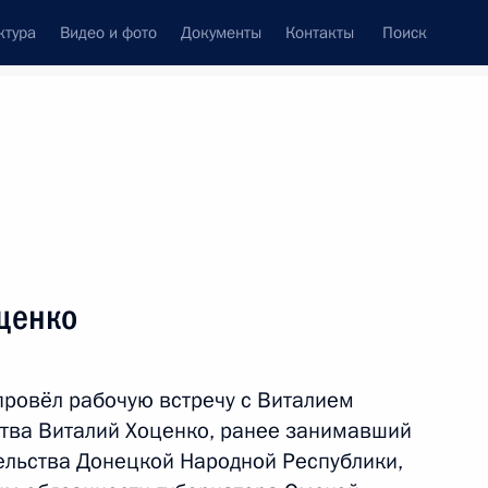
ктура
Видео и фото
Документы
Контакты
Поиск
Все персоны
оценко
провёл рабочую встречу с Виталием
Подписаться на ленту
ства Виталий Хоценко, ранее занимавший
ельства Донецкой Народной Республики,