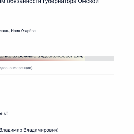
м обязанности губернатора Омской
ласти Виталием Хоценко
ласть, Ново-Огарёво
ласти Виталием Хоценко
видеоконференции).
ласти Виталием Хоценко
ень!
и Госсовета по направлению
Владимир Владимирович!