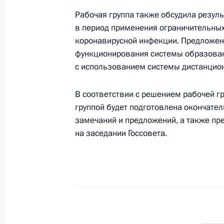
Рабочая группа также обсудила резул
Объявлены лауреаты премии Презид
в период применения ограничительны
и инноваций для молодых учёных з
коронавирусной инфекции. Предложен
функционирования системы образовани
7 февраля 2023 года, 12:00
с использованием системы дистанцио
В соответствии с решением рабочей г
Встреча с учащимися вузов по слу
группой будет подготовлена окончате
студенчества
замечаний и предложений, а также п
25 января 2022 года, 13:40
на заседании Госсовета.
Распоряжение о продлении срока 
гражданской службы
1 июля 2021 года, 19:00