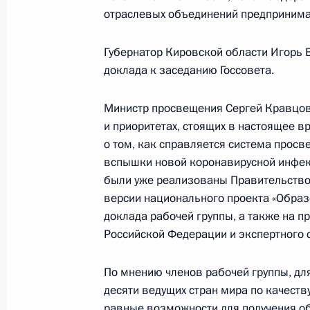
отраслевых объединений предпринимат
Губернатор Кировской области Игорь 
Заседание наблюдательного совета
доклада к заседанию Госсовета.
возможностей»
27 мая 2025 года, 15:45
Министр просвещения Сергей Кравцов 
и приоритетах, стоящих в настоящее в
о том, как справляется система прос
Объявлены лауреаты премии Презид
вспышки новой коронавирусной инфекц
и инноваций для молодых учёных з
были уже реализованы Правительством
версии национального проекта «Образ
5 февраля 2025 года, 11:00
доклада рабочей группы, а также на 
Российской Федерации и экспертного 
Андрей Фурсенко посетил ДНР
По мнению членов рабочей группы, дл
десяти ведущих стран мира по качест
27 сентября 2024 года, 16:00
равные возможности для получения об