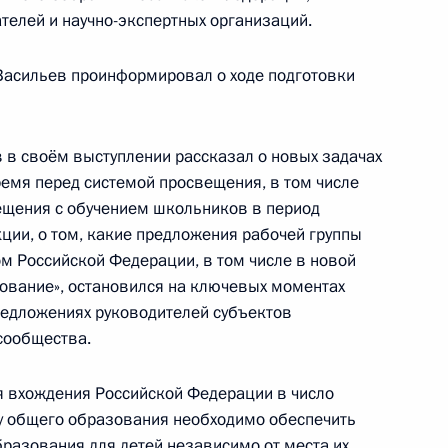
елей и научно-экспертных организаций.
Васильев проинформировал о ходе подготовки
 АНО «Россия – страна
в своём выступлении рассказал о новых задачах
ремя перед системой просвещения, в том числе
вещения с обучением школьников в период
ента в области науки
ии, о том, какие предложения рабочей группы
а 2024 год
 Российской Федерации, в том числе в новой
ование», остановился на ключевых моментах
предложениях руководителей субъектов
сообщества.
я вхождения Российской Федерации в число
ву общего образования необходимо обеспечить
разования для детей независимо от места их