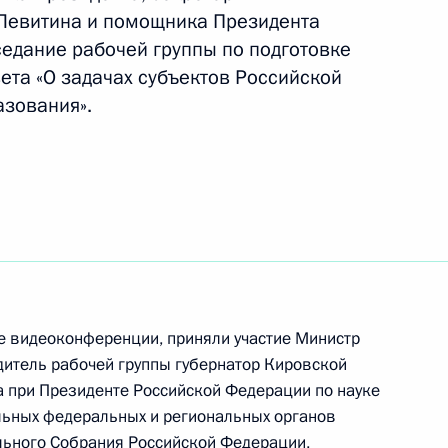
ных премий Российской
 Левитина и помощника Президента
седание рабочей группы по подготовке
ета «О задачах субъектов Российской
зования».
ента в области науки
а 2025 год
ных премий 2024 года
е видеоконференции, приняли участие Министр
ратуры и искусства,
итель рабочей группы губернатор Кировской
нитарной, правозащитной
а при Президенте Российской Федерации по науке
льных федеральных и региональных органов
льного Собрания Российской Федерации,