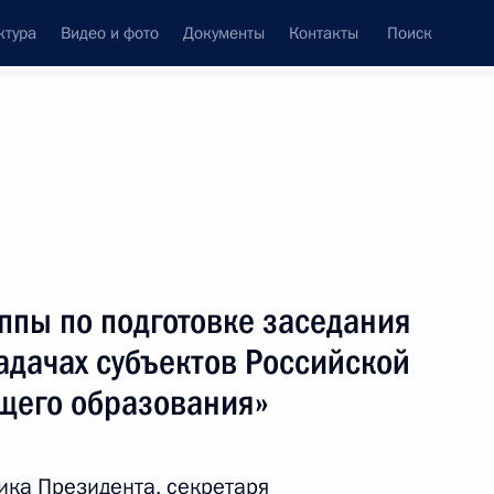
ктура
Видео и фото
Документы
Контакты
Поиск
Все персоны
ппы по подготовке заседания
задачах субъектов Российской
щего образования»
Подписаться на ленту
ка Президента, секретаря