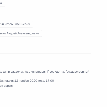
а
ной премии 2020 года
тин Игорь Евгеньевич
енко Андрей Александрович
отовке заседания Госсовета
сийской Федерации в сфере
ован в разделах:
Администрация Президента
,
Государственный
бликации:
12 ноября 2020 года, 17:00
ая версия
отовке заседания Госсовета
сфере общего образования