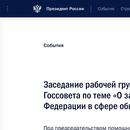
Президент России
События
Стру
Материалы по выбранной персоне
События
Фурсенко
,
Андрей
Александрович
помощник Президента
Заседание рабочей гру
Госсовета по теме «О 
Федерации в сфере об
Биография
Лента событий
Под председательством помощни