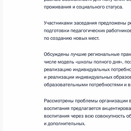
проживания и социального статуса.
Подписаны указы о назначении в 
Участниками заседания предложены р
Президента
подготовки педагогических работник
14 мая 2024 года, 10:50
по созданию новых мест.
Обсуждены лучшие региональные прак
числе модель «школы полного дня», п
Объявлены лауреаты премии Презид
реализацию индивидуальных потребно
и инноваций для молодых учёных з
и реализации индивидуальных образов
7 февраля 2024 года, 11:00
образовательными потребностями и 
Рассмотрены проблемы организации во
Объявлены лауреаты Государствен
воспитания предлагается акцентиров
воспитания через всю совокупность 
9 июня 2023 года, 13:10
и дополнительных.