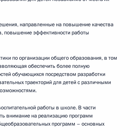
руководстве Администрации
ешения, направленные на повышение качества
ов, повышение эффективности работы
тики по организации общего образования, в том
озволяющая обеспечить более полную
ента в области науки
стей обучающихся посредством разработки
а 2023 год
ательных траекторий для детей с различными
возможностями.
спитательной работы в школе. В части
ной премии 2022 года
ать внимание на реализацию программ
общеобразовательных программ – основных