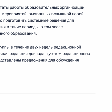
ьтаты работы образовательных организаций
ента в области науки
х мероприятий, вызванных вспышкой новой
а 2022 год
о подготовить системные решения для
я в такие периоды, в том числе
нного образования.
руппы в течение двух недель редакционной
чаю Дня российского
льная редакция доклада с учётом редакционных
редставлены предложения для обсуждения
федеральной государственной