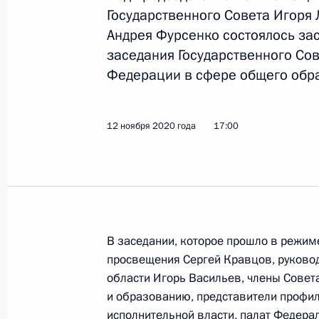
Объявлены лауреаты Государствен
Государственного Совета Игоря
Федерации 2025 года
Андрея Фурсенко состоялось за
заседания Государственного Сов
11 июня 2026 года, 13:30
Федерации в сфере общего обра
Объявлены лауреаты премии Презид
12 ноября 2020 года
17:00
и инноваций для молодых учёных з
4 февраля 2026 года, 12:00
Объявлены лауреаты государствен
В заседании, которое прошло в режим
в области науки и технологий, лите
просвещения Сергей Кравцов, руковод
за выдающиеся достижения в гума
области Игорь Васильев, члены Совет
и благотворительной деятельности
и образованию, представители профи
10 июня 2025 года, 11:20
исполнительной власти, палат Федера