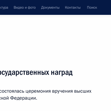
ктура
Видео и фото
Документы
Контакты
Поиск
Все персоны
осударственных наград
состоялась церемония вручения высших
Подписаться на ленту
ской Федерации.