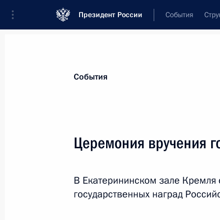
Президент России
События
Стру
Материалы по выбранной персоне
События
Балицкий
,
Евгений
Витальевич
губернатор Запорожской области
Церемония вручения г
В Екатерининском зале Кремля 
Лента событий
государственных наград Россий