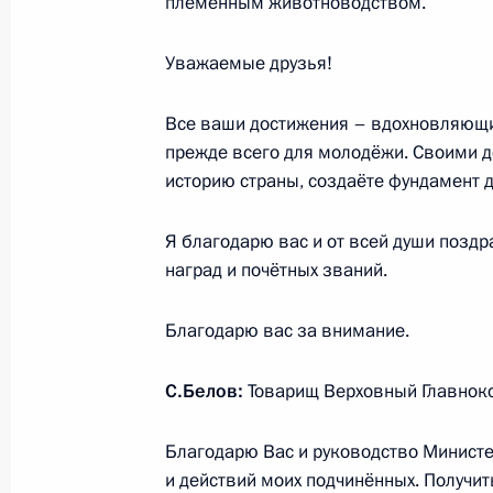
племенным животноводством.
События
Президент России
Текущий ресурс
Уважаемые друзья!
Структура
Конституция Росс
Видео и фото
Государственная
Документы
Все ваши достижения – вдохновляющи
символика
Контакты
прежде всего для молодёжи. Своими д
Обратиться к Пре
Поиск
историю страны, создаёте фундамент 
Президент Росси
гражданам школь
возраста
Для СМИ
Я благодарю вас и от всей души позд
Виртуальный тур 
Кремлю
наград и почётных званий.
Подписаться
Владимир Путин 
Справочник
личный сайт
Благодарю вас за внимание.
Дикая природа Ро
Версия для людей
с ограниченными
С.Белов:
Товарищ Верховный Главнок
возможностями
English
Благодарю Вас и руководство Министе
и действий моих подчинённых. Получить