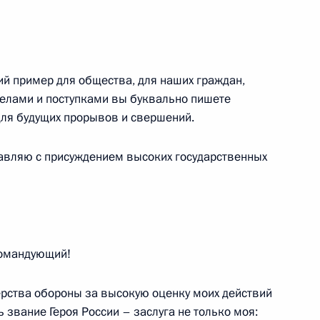
MAX
О портале
ВКонтакте
Об использовании
ии
информации сайта
Rutube
О персональных
Telegram-канал
й пример для общества, для наших граждан,
данных пользователей
YouTube
елами и поступками вы буквально пишете
зиденту
Написать в редакцию
для будущих прорывов и свершений.
и —
ного
равляю с присуждением высоких государственных
по
—
ссии
омандующий!
рства обороны за высокую оценку моих действий
Все материалы сайта
 звание Героя России – заслуга не только моя:
доступны по лицензии: