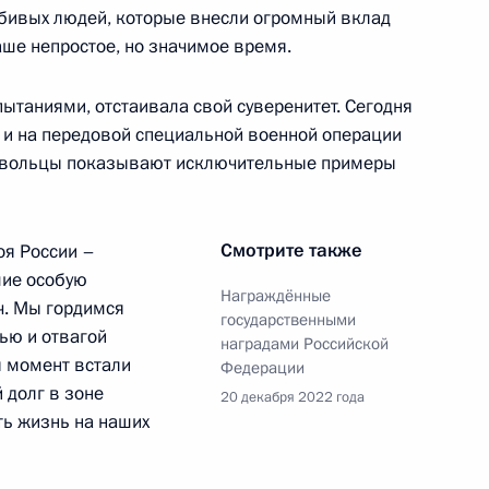
юбивых людей, которые внесли огромный вклад
ожской области Евгением
аше непростое, но значимое время.
пытаниями, отстаивала свой суверенитет. Сегодня
 и на передовой специальной военной операции
ровольцы показывают исключительные примеры
ожской области Евгением
Смотрите также
оя России –
шие особую
Награждённые
ч. Мы гордимся
государственными
ью и отвагой
наградами Российской
ы момент встали
Федерации
ожской области Евгением
 долг в зоне
20 декабря 2022 года
ть жизнь на наших