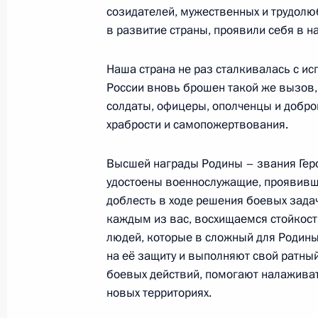
созидателей, мужественных и трудол
Встреча с врио губернатора Запор
в развитие страны, проявили себя в н
Балицким
Наша страна не раз сталкивалась с ис
23 августа 2023 года, 01:50
России вновь брошен такой же вызов,
солдаты, офицеры, ополченцы и доб
храбрости и самопожертвования.
Встреча с врио губернатора Запор
Балицким
Высшей награды Родины – звания Гер
6 апреля 2023 года, 14:00
удостоены военнослужащие, проявив
доблесть в ходе решения боевых зада
каждым из вас, восхищаемся стойкост
людей, которые в сложный для Родин
Встреча с врио губернатора Запор
на её защиту и выполняют свой ратный
Балицким
боевых действий, помогают налажива
7 марта 2023 года, 20:00
новых территориях.