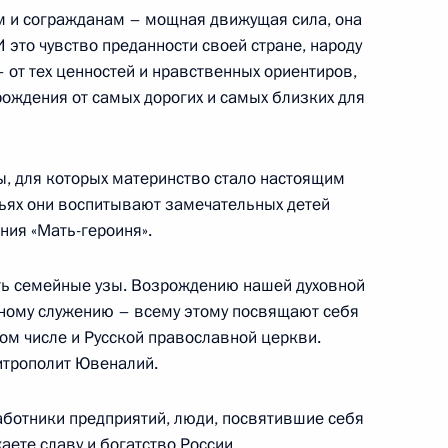
м и согражданам – мощная движущая сила, она
 это чувство преданности своей стране, народу
я в регионах России
– от тех ценностей и нравственных ориентиров,
рождения от самых дорогих и самых близких для
еловой в новые субъекты
, для которых материнство стало настоящим
ьях они воспитывают замечательных детей
ния «Мать-героиня».
ть семейные узы. Возрождению нашей духовной
ьному служению – всему этому посвящают себя
ых наград
ом числе и Русской православной церкви.
митрополит Ювеналий.
работники предприятий, люди, посвятившие себя
ете славу и богатство России.