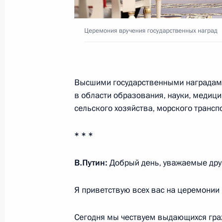
Открытие объектов социальной инф
регионах
Церемония вручения государственных наград
30 сентября 2024 года, 15:10
Высшими государственными наградам
Совещание по вопросам социально
в области образования, науки, медиц
новых субъектов РФ
сельского хозяйства, морского транспо
24 июля 2024 года, 16:20
* * *
В.Путин:
Добрый день, уважаемые дру
Встреча с губернатором Запорожск
Балицким
Я приветствую всех вас на церемонии 
12 июля 2024 года, 15:30
Сегодня мы чествуем выдающихся граж