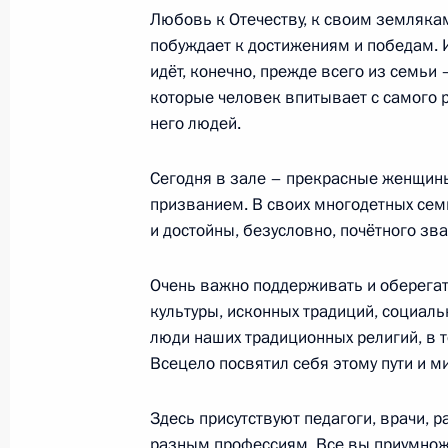
Любовь к Отечеству, к своим земляка
побуждает к достижениям и победам. И
Открытие объектов здравоохранени
идёт, конечно, прежде всего из семьи 
15 февраля 2023 года, 18:05
которые человек впитывает с самого 
него людей.
Рабочая поездка Марии Львовой-Б
Сегодня в зале – прекрасные женщины
России, Крым и Севастополь
призванием. В своих многодетных сем
и достойны, безусловно, почётного зва
6 февраля 2023 года, 20:00
Очень важно поддерживать и оберега
культуры, исконных традиций, социал
Церемония вручения государственн
люди наших традиционных религий, в т
Всецело посвятил себя этому пути и 
20 декабря 2022 года, 14:30
Здесь присутствуют педагоги, врачи, 
разным профессиям. Все вы приумножа