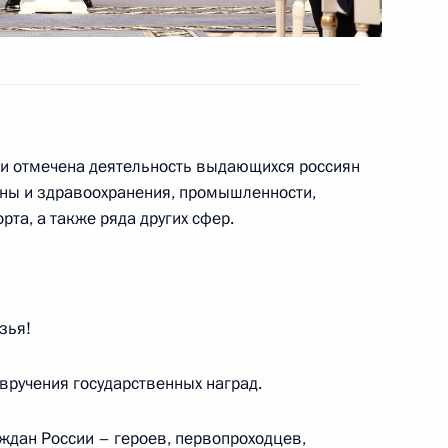
раструктуры в новых
и отмечена деятельность выдающихся россиян
-экономического развития
ины и здравоохранения, промышленности,
рта, а также ряда других сфер.
зья!
ой области Евгением
вручения государственных наград.
дан России – героев, первопроходцев,