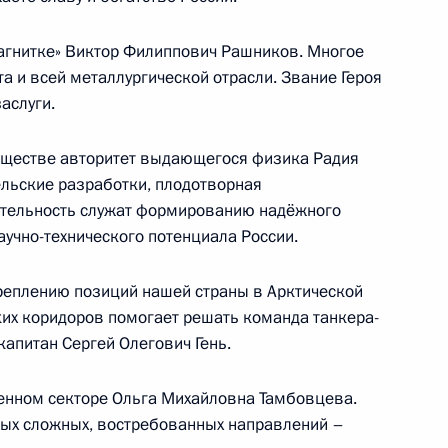
 губернатора Запорожской
агнитке» Виктор Филиппович Рашников. Многое
а и всей металлургической отрасли. Звание Героя
аслуги.
бществе авторитет выдающегося физика Радия
льские разработки, плодотворная
еятельность служат формированию надёжного
енно-Морского Флота
аучно-технического потенциала России.
реплению позиций нашей страны в Арктической
их коридоров помогает решать команда танкера-
капитан Сергей Олегович Гень.
ные
Официальные
Правовая и
енном секторе Ольга Михайловна Тамбовцева.
сетевые ресурсы
техническая
мых сложных, востребованных направлений –
ссии
Президента России
информация