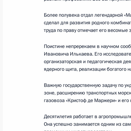
Указ об исполняющем обязанности
области
Более полувека отдал легендарной «М
5 октября 2022 года, 09:50
сделал для развития родного комбинат
труда по праву отмечает его весомые з
Поистине непререкаем в научном соо
Ивановича Илькаева. Его исследовате
организаторская и педагогическая д
Встреча с военнослужащими Во
ядерного щита, реализации богатого н
26 июля 2026 года
Важную государственную задачу по ук
зоне, расширению транспортных морск
газовоза «Кристоф де Маржери» и его 
Разделы сайта
Информацион
Десятилетия работает в агропромышл
Президента
ресурсы
Она успешно занимается одним из са
России
Президента Ро