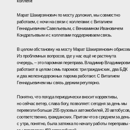
коллеги!
Марат Шакирзянович по мосту доложил, мы совместно
работаем, с ночи на связи с коллегами: с Виталием
Геннадьевичем Савельевым, с Вениамином Ивановичем
Кондратьевым и с коллегами поддерживаем связь.
В целом обстановку на мосту Марат Шакирзянович обрисов
Из проблемных вопросов, где у нас ещё не растянута
очередь, – это паромная переправа. Владимир Владимирови
работают в целом семь паромов: три гражданских, два БДК
и два железнодорожных парома работают. С Виталием
Геннадьевичем мы связь держим регулярно.
Понятно, что погода периодически вносит коррективы,
но сейчас ветер, слава богу, позволяет: сегодня за день мы
перевезли больше 255 грузовых автомобилей, 20 автобусов
соответственно, гражданских. Притом что в среднем за день
с утра, понятно, была затяжка по началу работы переправы 