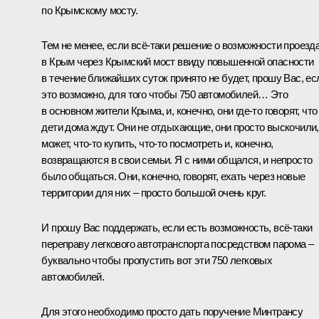
по Крымскому мосту.
Тем не менее, если всё-таки решение о возможности проезд
в Крым через Крымский мост ввиду повышенной опасности
в течение ближайших суток принято не будет, прошу Вас, ес
это возможно, для того чтобы 750 автомобилей… Это
в основном жители Крыма, и, конечно, они где-то говорят, что
дети дома ждут. Они не отдыхающие, они просто выскочили,
может, что-то купить, что-то посмотреть и, конечно,
возвращаются в свои семьи. Я с ними общался, и непросто
было общаться. Они, конечно, говорят, ехать через новые
территории для них – просто большой очень круг.
И прошу Вас поддержать, если есть возможность, всё-таки
переправу легкового автотранспорта посредством парома –
буквально чтобы пропустить вот эти 750 легковых
автомобилей.
Для этого необходимо просто дать поручение Минтрансу