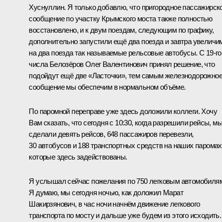
Хуснуллин. Я только добавлю, что пригородное пассажирск
сообщение по участку Крымского моста также полностью
восстановлено, и к двум поездам, следующим по графику,
дополнительно запустили ещё два поезда и завтра увеличи
на два поезда так называемые рельсовые автобусы. С 19-го
числа Белозёров Олег Валентинович принял решение, что
подойдут ещё две «Ласточки», тем самым железнодорожно
сообщение мы обеспечим в нормальном объёме.
По паромной переправе уже здесь доложили коллеги. Хочу
Вам сказать, что сегодня с 10:30, когда разрешили рейсы, м
сделали девять рейсов, 648 пассажиров перевезли,
30 автобусов и 188 транспортных средств на наших паромах
которые здесь задействованы.
Я услышал сейчас пожелания по 750 легковым автомобиля
Я думаю, мы сегодня ночью, как доложил Марат
Шакирзянович, в час ночи начнём движение легкового
транспорта по мосту и дальше уже будем из этого исходить.