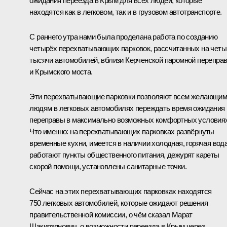
ожидания переезда в Крым для всех людей, которые
находятся как в легковом, так и в грузовом автотранспорте.
С раннего утра нами была проделана работа по созданию
четырёх перехватывающих парковок, рассчитанных на четы
тысячи автомобилей, вблизи Керченской паромной перепра
и Крымского моста.
Эти перехватывающие парковки позволяют всем желающи
людям в легковых автомобилях переждать время ожидания
переправы в максимально возможных комфортных условиях
Что именно: на перехватывающих парковках развёрнуты
временные кухни, имеется в наличии холодная, горячая вода
работают пункты общественного питания, дежурят кареты
скорой помощи, установлены санитарные точки.
Сейчас на этих перехватывающих парковках находятся
750 легковых автомобилей, которые ожидают решения
правительственной комиссии, о чём сказал Марат
Шакирзянович, о возможности переезда в Крым через