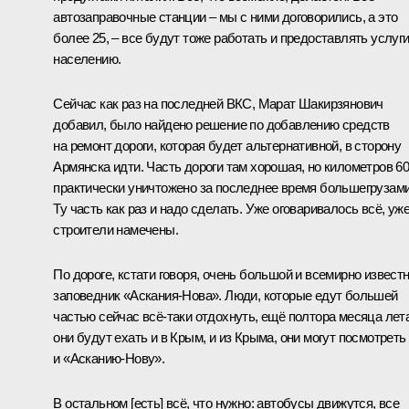
автозаправочные станции – мы с ними договорились, а это
более 25, – все будут тоже работать и предоставлять услуг
населению.
Сейчас как раз на последней ВКС, Марат Шакирзянович
добавил, было найдено решение по добавлению средств
на ремонт дороги, которая будет альтернативной, в сторону
Армянска идти. Часть дороги там хорошая, но километров 6
практически уничтожено за последнее время большегрузами
Ту часть как раз и надо сделать. Уже оговаривалось всё, уж
строители намечены.
По дороге, кстати говоря, очень большой и всемирно извест
заповедник «Аскания-Нова». Люди, которые едут большей
частью сейчас всё-таки отдохнуть, ещё полтора месяца лета
они будут ехать и в Крым, и из Крыма, они могут посмотреть
и «Асканию-Нову».
В остальном [есть] всё, что нужно: автобусы движутся, все