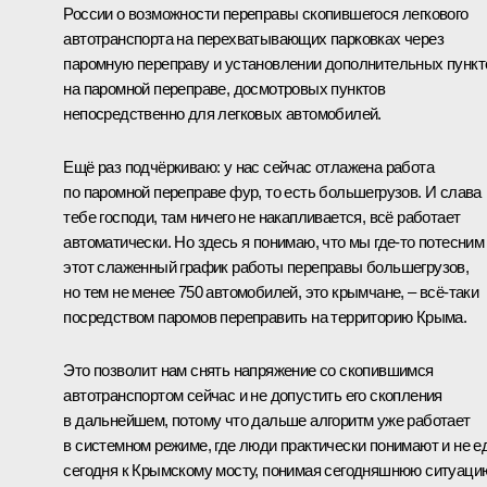
России о возможности переправы скопившегося легкового
автотранспорта на перехватывающих парковках через
паромную переправу и установлении дополнительных пункт
на паромной переправе, досмотровых пунктов
непосредственно для легковых автомобилей.
Ещё раз подчёркиваю: у нас сейчас отлажена работа
по паромной переправе фур, то есть большегрузов. И слава
тебе господи, там ничего не накапливается, всё работает
автоматически. Но здесь я понимаю, что мы где-то потесним
этот слаженный график работы переправы большегрузов,
но тем не менее 750 автомобилей, это крымчане, – всё-таки
посредством паромов переправить на территорию Крыма.
Это позволит нам снять напряжение со скопившимся
автотранспортом сейчас и не допустить его скопления
в дальнейшем, потому что дальше алгоритм уже работает
в системном режиме, где люди практически понимают и не е
сегодня к Крымскому мосту, понимая сегодняшнюю ситуаци