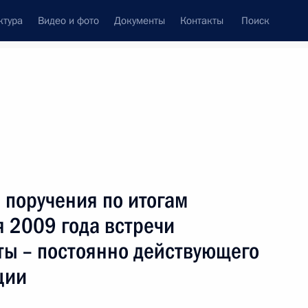
ктура
Видео и фото
Документы
Контакты
Поиск
Все персоны
сударственной Думы
 поручения по итогам
 2009 года встречи
ты – постоянно действующего
Подписаться на ленту
ции