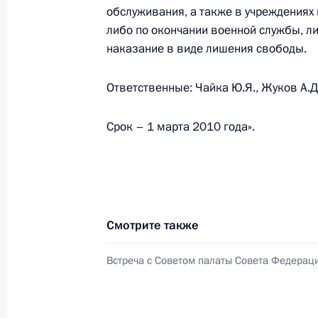
обслуживания, а также в учреждениях
Разделы сайта
Информацион
либо по окончании военной службы, л
Президента
ресурсы
наказание в виде лишения свободы.
России
Президента Ро
Ответственные: Чайка Ю.Я., Жуков А.Д
События
Президент России
Текущий ресурс
Структура
Конституция Росс
Срок – 1 марта 2010 года».
Видео и фото
Государственная
Документы
символика
Контакты
Обратиться к Пре
Поиск
Президент Росси
гражданам школь
возраста
Для СМИ
Смотрите также
Виртуальный тур 
Кремлю
Подписаться
Владимир Путин 
Встреча с Советом палаты Совета Федерац
Справочник
личный сайт
Дикая природа Ро
Версия для людей
с ограниченными