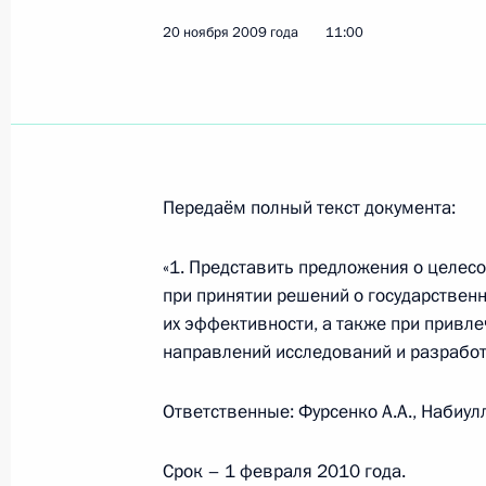
Показа
20 ноября 2009 года
11:00
Президент проверил исполнение св
16 марта 2010 года, 15:00
Передаём полный текст документа:
Рабочая встреча с Заместителем П
«1. Представить предложения о целес
Александром Жуковым
при принятии решений о государствен
28 января 2010 года, 16:00
их эффективности, а также при привл
направлений исследований и разработ
Дмитрий Медведев дал поручения п
Ответственные: Фурсенко А.А., Набиулл
5 ноября 2009 года встречи с чле
постоянно действующего органа С
Срок – 1 февраля 2010 года.