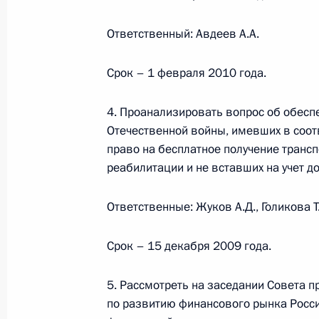
2 июня 2009 года, 15:30
Ответственный: Авдеев А.А.
Срок – 1 февраля 2010 года.
Стенографический отчёт о совеща
вопросам
4. Проанализировать вопрос об обесп
Отечественной войны, имевших в соот
4 марта 2009 года, 18:15
право на бесплатное получение трансп
реабилитации и не вставших на учет до
Совещание по экономическим воп
Ответственные: Жуков А.Д., Голикова Т
4 марта 2009 года, 18:00
Срок – 15 декабря 2009 года.
Александр Жуков назначен предсе
5. Рассмотреть на заседании Совета 
по развитию финансового рынка Росс
комитета по проведению в России 