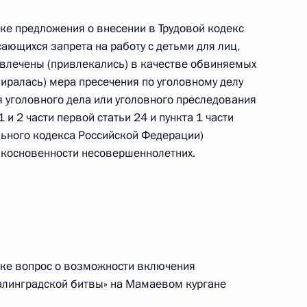
дке предложения о внесении в Трудовой кодекс
ающихся запрета на работу с детьми для лиц,
ивлечены (привлекались) в качестве обвиняемых
ии Совета по реализации
иралась) мера пресечения по уголовному делу
фической политике
 уголовного дела или уголовного преследования
 и 2 части первой статьи 24 и пункта 1 части
льного кодекса Российской Федерации)
икосновенности несовершеннолетних.
телем Председателя
вым
дке вопрос о возможности включения
алинградской битвы» на Мамаевом кургане
редседателя Правительства