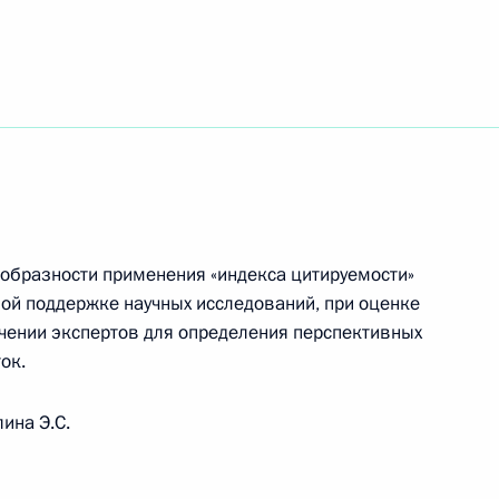
ть следующие материалы
оих поручений за 2009 год
редседателя Правительства
ообразности применения «индекса цитируемости»
ной поддержке научных исследований, при оценке
ечении экспертов для определения перспективных
ок.
о итогам состоявшейся
ина Э.С.
нами Совета палаты –
овета Федерации