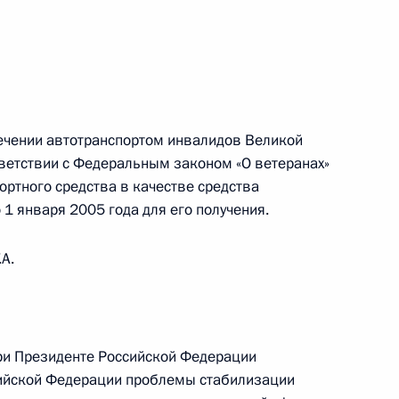
нии по экономическим
ечении автотранспортом инвалидов Великой
ветствии с Федеральным законом «О ветеранах»
ортного средства в качестве средства
 1 января 2005 года для его получения.
росам
.А.
дателем организационного
при Президенте Российской Федерации
ийской Федерации проблемы стабилизации
Года семьи