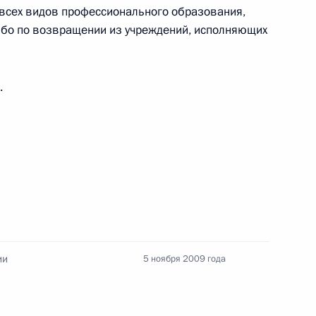
 всех видов профессионального образования,
ные
Официальные
Правовая и
ибо по возвращении из учреждений, исполняющих
сетевые ресурсы
техническая
ссии
Президента России
информация
.
MAX
О портале
ВКонтакте
Об использовании
ии
информации сайта
Rutube
О персональных
Telegram-канал
данных пользователей
YouTube
зиденту
Написать в редакцию
и —
ного
по
—
ии
5 ноября 2009 года
ссии