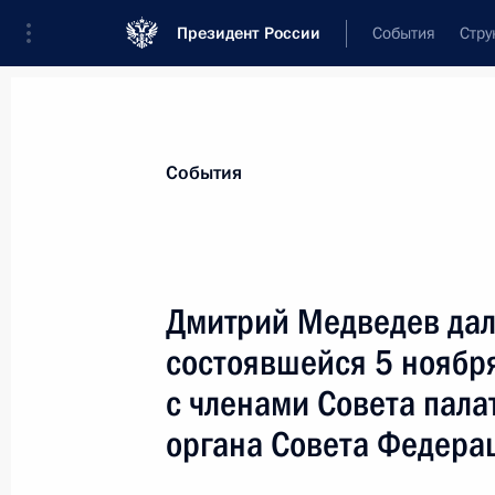
Президент России
События
Стру
Материалы по выбранной персоне
События
Жуков
,
Александр
Дмитриевич
Первый заместитель Председателя Го
Дмитрий Медведев дал
состоявшейся 5 ноября
с членами Совета пала
Лента событий
органа Совета Федера