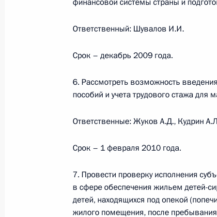
финансовой системы страны и подгото
30 июля 2008 года, 09:30
Ответственный: Шувалов И.И.
Рабочая встреча с Заместителем П
Срок – декабрь 2009 года.
Александром Жуковым
6. Рассмотреть возможность введения
21 июля 2008 года, 16:50
пособий и учета трудового стажа для м
Ответственные: Жуков А.Д., Кудрин А.Л.
Срок – 1 февраля 2010 года.
Встреча с военнослужащими Во
26 июля 2026 года
7. Провести проверку исполнения суб
в сфере обеспечения жильем детей-сир
детей, находящихся под опекой (попеч
жилого помещения, после пребывания