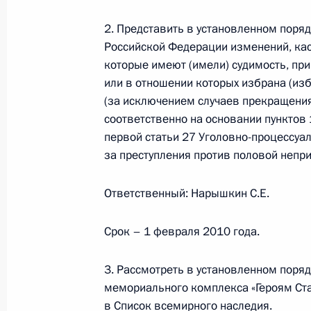
20 ноября 2009 года, 11:00
2. Представить в установленном поря
Российской Федерации изменений, кас
которые имеют (имели) судимость, пр
Стенографический отчёт о заседан
или в отношении которых избрана (изб
национальных проектов и демогра
(за исключением случаев прекращения
соответственно на основании пунктов 1
1 июля 2009 года, 16:15
первой статьи 27 Уголовно-процессуа
за преступления против половой непр
Начало рабочей встречи с Замести
Ответственный: Нарышкин С.Е.
Правительства Александром Жуко
2 июня 2009 года, 15:40
Срок – 1 февраля 2010 года.
3. Рассмотреть в установленном поря
мемориального комплекса «Героям Ст
Рабочая встреча с Заместителем П
в Список всемирного наследия.
Александром Жуковым