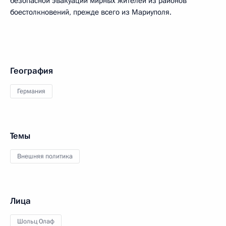
безопасной эвакуации мирных жителей из районов
боестолкновений, прежде всего из Мариуполя.
География
Германия
Темы
Внешняя политика
Лица
Шольц Олаф