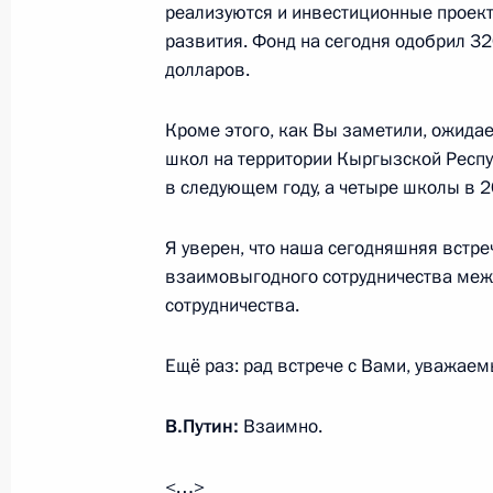
реализуются и инвестиционные проек
развития. Фонд на сегодня одобрил 3
Беседа с Президентом Киргизии 
долларов.
16 мая 2022 года, 20:30
Кроме этого, как Вы заметили, ожида
школ на территории Кыргызской Респуб
в следующем году, а четыре школы в 2
Саммит ОДКБ
16 мая 2022 года, 18:00
Я уверен, что наша сегодняшняя встр
взаимовыгодного сотрудничества меж
сотрудничества.
Телефонный разговор с Президент
Жапаровым
Ещё раз: рад встрече с Вами, уважае
26 февраля 2022 года, 12:35
В.Путин:
Взаимно.
<…>