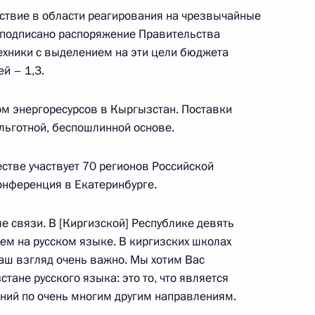
йствие в области реагирования на чрезвычайные
е подписано распоряжение Правительства
техники с выделением на эти цели бюджета
й – 1,3.
 энергоресурсов в Кыргызстан. Поставки
льготной, беспошлинной основе.
тве участвует 70 регионов Российской
онференция в Екатеринбурге.
 Садыром Жапаровым
мали Рахмоном
е связи. В [Киргизской] Республике девять
м на русском языке. В киргизских школах
 наш взгляд очень важно. Мы хотим Вас
тане русского языка: это то, что является
том Киргизии и Президентом
ний по очень многим другим направлениям.