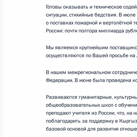
Саммит ОДКБ
Готовы оказывать и техническое соде
ситуации, стихийные бедствия. В июл
23 ноября 2022 года, 19:20
о поставках пожарной и вертолётной 
России: почти полтора миллиарда рубле
Саммит Россия – Центральная Азия
Мы являемся крупнейшим поставщиком
14 октября 2022 года, 15:15
осуществляются по Вашей просьбе на 
В нашем межрегиональном сотрудничес
Федерации. В июне была проведена к
Встреча с Президентом Киргизии
и Президентом Таджикистана Эмо
Развиваются гуманитарные, культурны
13 октября 2022 года, 15:15
общеобразовательных школ с обучение
преподают учителя из России, что, на
поблагодарить за поддержку в Кыргызс
Телефонные разговоры с Президен
базовой основой для развития отноше
Таджикистана