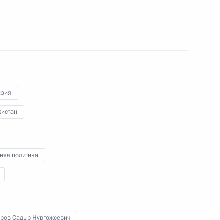
ом Киргизии Садыром
рств – членов ШОС и ОДКБ
изия
кистан
 – членов ШОС
няя политика
пасности ОДКБ
ров Садыр Нургожоевич