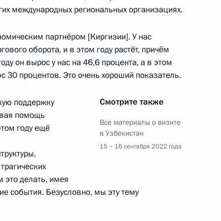
гих международных региональных организациях.
номическим партнёром [Киргизии]. У нас
ового оборота, и в этом году растёт, причём
ду он вырос у нас на 46,6 процента, а в этом
юс 30 процентов. Это очень хороший показатель.
экономического совета
Смотрите также
кую поддержку
овая помощь
Все материалы о визите
этом году ещё
в Узбекистан
15 − 16 сентября 2022 года
ом Киргизии Садыром
труктуры,
 трагических
 это делать, имея
кие события. Безусловно, мы эту тему