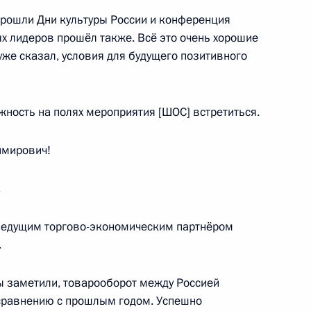
прошли Дни культуры России и конференция
х лидеров прошёл также. Всё это очень хорошие
 уже сказал, условия для будущего позитивного
 Садыром Жапаровым
жность на полях мероприятия [ШОС] встретиться.
имирович!
экономического совета
.
ведущим торгово-экономическим партнёром
.
ий форум
Вы заметили, товарооборот между Россией
 сравнению с прошлым годом. Успешно