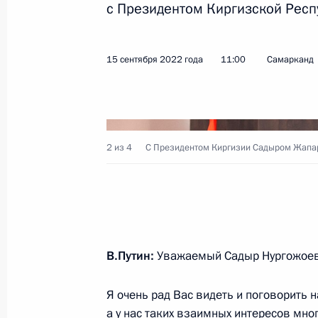
с Президентом Киргизской Рес
Показа
15 сентября 2022 года
11:00
Самарканд
Встреча с Президентом Киргизии
8 мая 2023 года, 16:50
2 из 4
C Президентом Киргизии Садыром Жапа
8 мая в Москве состоятся российс
5 мая 2023 года, 17:00
Телефонный разговор с Президент
В.Путин:
Уважаемый Садыр Нургожоев
Жапаровым
Я очень рад Вас видеть и поговорить
10 апреля 2023 года, 11:50
а у нас таких взаимных интересов мно