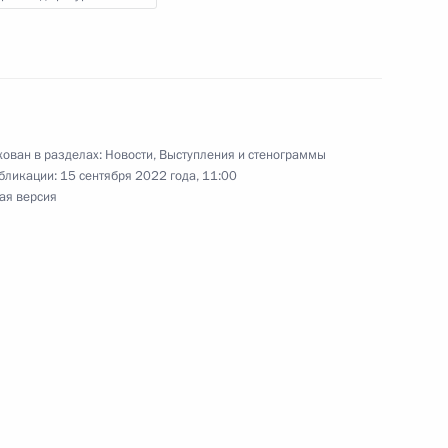
ть предыдущие материалы
ован в разделах:
Новости
,
Выступления и стенограммы
бликации:
15 сентября 2022 года, 11:00
ая версия
енно-Морского Флота
ные
Официальные
Правовая и
сетевые ресурсы
техническая
ссии
Президента России
информация