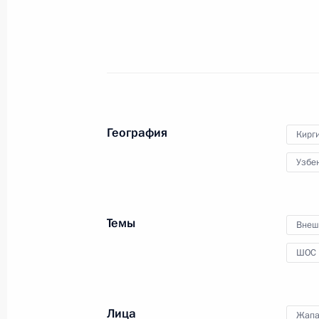
Телефонный разговор с Президент
Жапаровым
3 декабря 2021 года, 19:20
Совместное заседание глав госуда
География
Кирг
17 сентября 2021 года, 13:10
Узбе
Заседание Совета глав государств
Темы
Внеш
17 сентября 2021 года, 12:20
ШОС
Сессия Совета коллективной безо
Лица
Жапа