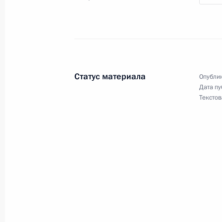
16 сентября 2021 года, 10:05
Показа
Статус материала
Опублик
Дата пу
Текстов
Встреча с военнослужащими Во
26 июля 2026 года
Разделы сайта
Информацион
Президента
ресурсы
России
Президента Ро