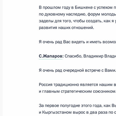
В прошлом году в Бишкеке с успехом 
18 сентября 2022 года, 13:45
по духовному наследию, форум молоды
заделы для того, чтобы создать, как я
развития наших отношений.
Встреча с Президентом Киргизии
15 сентября 2022 года, 11:00
Я очень рад Вас видеть и иметь возмо
С.Жапаров
:
Спасибо, Владимир Влад
Заседание Высшего Евразийского 
Я очень рад очередной встрече с Вами
27 мая 2022 года, 14:20
Россия традиционно является нашим 
и главным стратегическим союзником
Первый Евразийский экономическ
За первое полугодие этого года, как 
26 мая 2022 года, 14:25
и Кыргызстаном вырос в два раза по