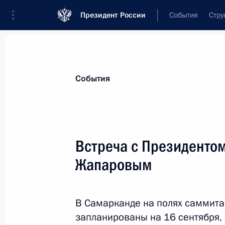
Президент России
События
Стру
Материалы по выбранной персоне
События
Жапаров
,
Садыр
Нургожоевич
Президент Киргизской Республики
Встреча с Президенто
Жапаровым
Лента событий
В Самарканде на полях саммита
запланированы на 16 сентября,