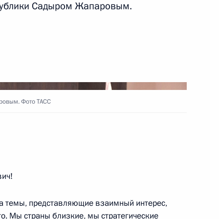
публики Садыром Жапаровым.
ть следующие материалы
 Садыром Жапаровым
ровым. Фото ТАСС
ко-киргизские переговоры
ом Киргизии Садыром
ич!
 на темы, представляющие взаимный интерес,
го. Мы страны близкие, мы стратегические