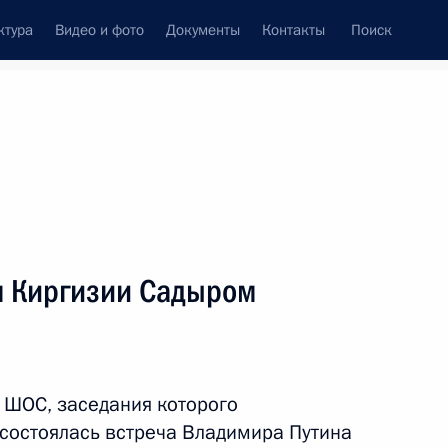
ктура
Видео и фото
Документы
Контакты
Поиск
Все персоны
м Киргизии Садыром
Подписаться на ленту
 ШОС, заседания которого
 состоялась встреча Владимира Путина