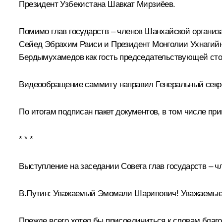
Президент Узбекистана
Шавкат Мирзиёев
.
Помимо глав государств – членов
Шанхайской организ
Сейед Эбрахим Раиси
и Президент Монголии
Ухнагий
Бердымухамедов
как гость председательствующей сто
Видеообращение саммиту направил Генеральный сек
По итогам подписан
пакет документов
, в том числе пр
* * *
Выступление на заседании Совета глав государств – 
В.Путин:
Уважаемый Эмомали Шарипович! Уважаемые 
Прежде всего хотел бы присоединиться к словам бла