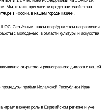
ния почти 1,2 миллиона исследований на COVID-19.
м. Мы, кстати, пригласили представителей стран
тябре в России, в нашем городе Казани.
а ШОС. Серьёзным шагом вперёд на этом направлении
 работы с молодёжью, в области культуры и искусства
аживанию открытого и равноправного диалога с нашей
ле процедуры приёма Исламской Республики Иран
а играет важную роль в Евразийском регионе и уже