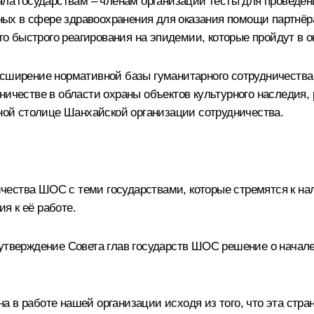
ала государствам – членам организации тесты для проведе
х в сфере здравоохранения для оказания помощи партнёра
 быстрого реагирования на эпидемии, которые пройдут в ок
расширение нормативной базы гуманитарного сотрудничеств
ничестве в области охраны объектов культурного наследия,
рной столице Шанхайской организации сотрудничества.
ества ШОС с теми государствами, которые стремятся к нал
я к её работе.
 утверждение Совета глав государств ШОС решение о нача
 в работе нашей организации исходя из того, что эта стран