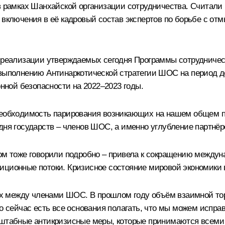
 в рамках Шанхайской организации сотрудничества. Считал
т включения в её кадровый состав экспертов по борьбе с о
 в реализации утверждаемых сегодня Программы сотрудниче
 выполнению Антинаркотической стратегии ШОС на период до
ной безопасности на 2022–2023 годы.
необходимость парирования возникающих на нашем общем пр
дня государств – членов ШОС, а именно углубление партнёр
том тоже говорили подробно – привела к сокращению междун
иционные потоки. Кризисное состояние мировой экономики 
язях между членами ШОС. В прошлом году объём взаимной т
ко сейчас есть все основания полагать, что мы можем испр
асштабные антикризисные меры, которые принимаются всеми