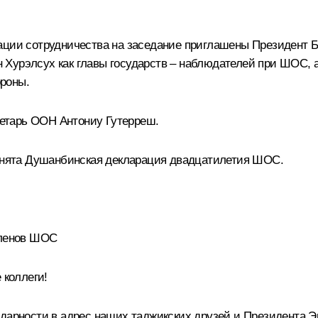
ации сотрудничества
на заседание приглашены Президент 
н Хурэлсух
как главы государств – наблюдателей при ШОС, 
роны.
ретарь ООН
Антониу Гутерреш
.
инята
Душанбинская декларация двадцатилетия ШОС
.
членов ШОС
коллеги!
годарности в адрес наших таджикских друзей и Президента