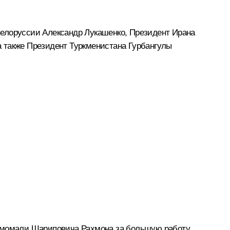
Белоруссии
Александр Лукашенко
, Президент Ирана
а также Президент Туркменистана
Гурбангулы
 Эмомали Шариповича Рахмона за большую работу,