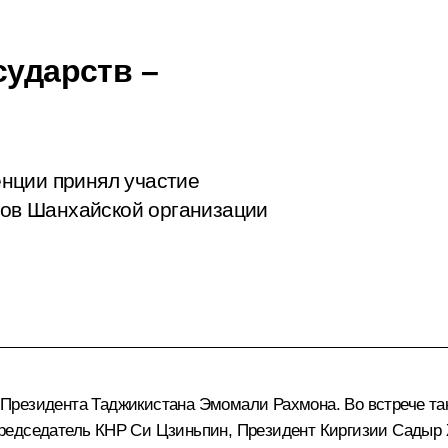
сударств –
нции принял участие
енов Шанхайской организации
 Президента Таджикистана
Эмомали Рахмона
. Во встрече 
Председатель КНР
Си Цзиньпин
, Президент Киргизии
Садыр 