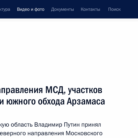
ктура
Видео и фото
Документы
Контакты
Поиск
си
встречи
Церемонии
сентябрь, 2023
ть следующие материалы
аправления МСД, участков
 и южного обхода Арзамаса
Поездка в Удмуртию
кую область Владимир Путин принял
северного направления Московского