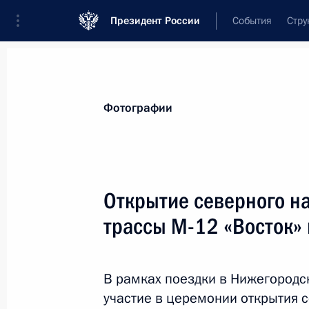
Президент России
События
Стру
Видеозаписи
Фотографии
Аудиозапи
Все материалы
Поездки
Совещания, 
Фотографии
Показа
Открытие северного н
трассы М-12 «Восток»
Поездка в Великий Новгород
В рамках поездки в Нижегородс
участие в церемонии открытия 