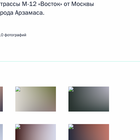
 трассы М-12 «Восток» от Москвы
19 сентября 2023 года
17 фото
орода Арзамаса.
10 фотографий
Посещение
судостроительного
комплекса «Звезда»