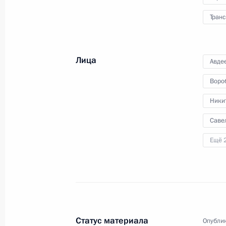
Транс
Лица
Авде
Воро
Никит
Саве
Ещё 
Статус материала
Опублик