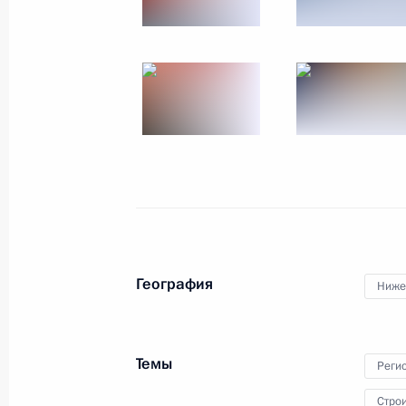
13 сентября 2023 года
19 фото
География
Ниже
Встреча с молодыми 
Темы
Реги
8 сентября 2023 года
Саров
10 фот
Стро