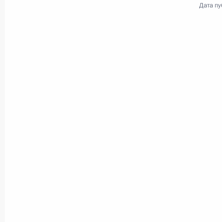
Дата пу
Поездка в Нижегородскую
область
8 сентября 2023 года
41 фото