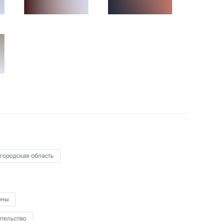
11 сентября 2023 года
18 фото
городская область
учёными-ядерщиками
оны
о
ительство