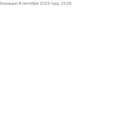
бликации:
8 сентября 2023 года, 15:55
Открытие северного направления
МСД, участков трассы М-12
«Восток» и южного обхода
Арзамаса
8 сентября 2023 года
10 фото