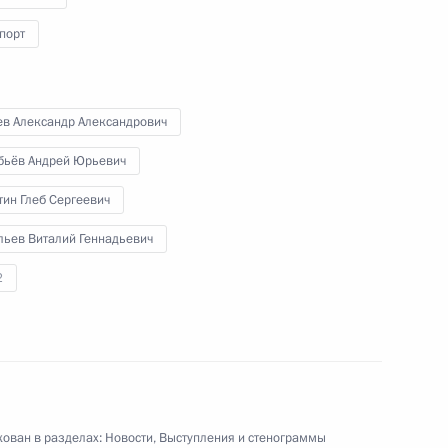
порт
ев Александр Александрович
бьёв Андрей Юрьевич
ин Глеб Сергеевич
льев Виталий Геннадьевич
2
ован в разделах:
Новости
,
Выступления и стенограммы