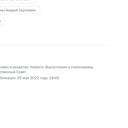
Государственного Совета,
тин Андрей Сергеевич
посвящённое вопросам
социальной поддержки граждан.
3
Совещание по развитию
отдельных направлений
а
транспортного комплекса
ован в разделах:
Новости
,
Выступления и стенограммы
,
ственный Совет
бликации:
25 мая 2022 года, 18:45
24 мая 2022 года
Аудио, 11 мин.
Глава государства в режиме
видеоконференции провёл
совещание по вопросам
развития отдельных направлений
транспортного комплекса