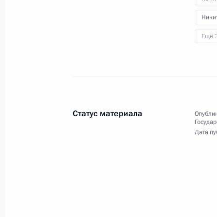
на пленарной сессии
Ники
I Евразийского экономического
форума.
Ещё 
Владимир Путин представил
членам коллегии МЧС нового главу
ведомства – Александра Куренков
Статус материала
Опублик
Государ
Дата пу
25 мая 2022 года
Аудио, 6 мин.