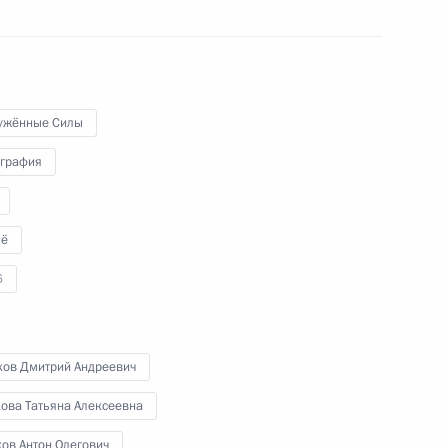
1 июня 2022 года
Аудио, 38 мин.
В Международный день защиты
детей Владимир Путин
по видеосвязи провёл встречу
с семьями, удостоенными ордена
ужённые Силы
«Родительская слава».
графия
ё
Заседание Президиума
6
Госсовета по вопросам
социальной поддержки
граждан
хов Дмитрий Андреевич
25 мая 2022 года
Аудио, 1 ч.
кова Татьяна Алексеевна
Владимир Путин провёл в Кремле
ов Антон Олегович
заседание Президиума