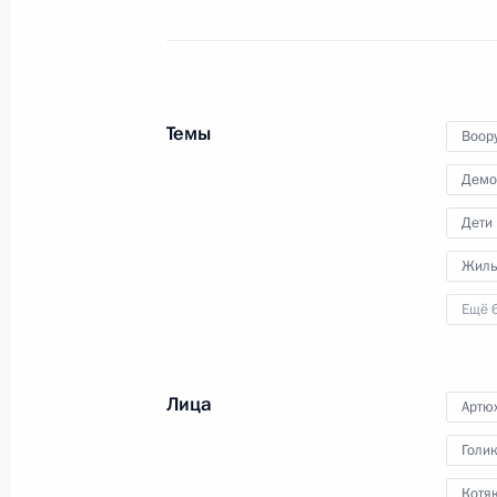
7 июня 2022 года
Аудио, 7 мин.
Глава государства провёл
в режиме видеоконференции
очередное совещание
Темы
по экономическим вопросам.
Воор
Демо
Дети
Жиль
Первый Евразийский
Ещё 
экономический форум
Лица
Артю
26 мая 2022 года
Аудио, 19 мин.
Голи
Владимир Путин в режиме
видеоконференции выступил
Котяк