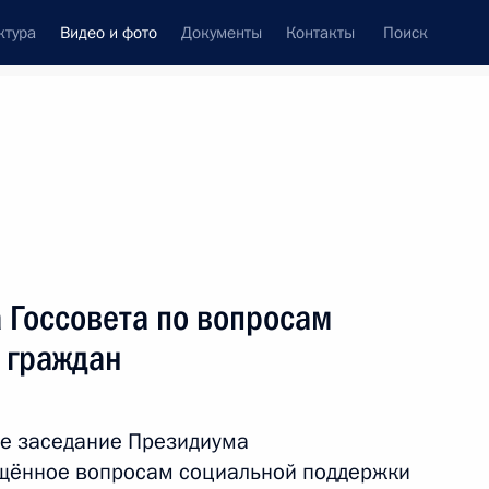
ктура
Видео и фото
Документы
Контакты
Поиск
си
ия, встречи
Встречи со СМИ
июнь, 2022
ть следующие материалы
 Госсовета по вопросам
 граждан
Встреча с молодыми
предпринимателями,
ле заседание Президиума
инженерами и учёными
ящённое вопросам социальной поддержки