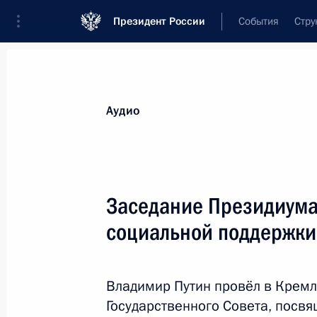
Президент России
События
Стру
Видеозаписи
Фотографии
Аудиозапи
Все материалы
Выступления
Совещан
Аудио
Показа
Заседание Президиума
социальной поддержки
Открытие объектов
здравоохранения в регионах
Владимир Путин провёл в Крем
России
Государственного Совета, посв