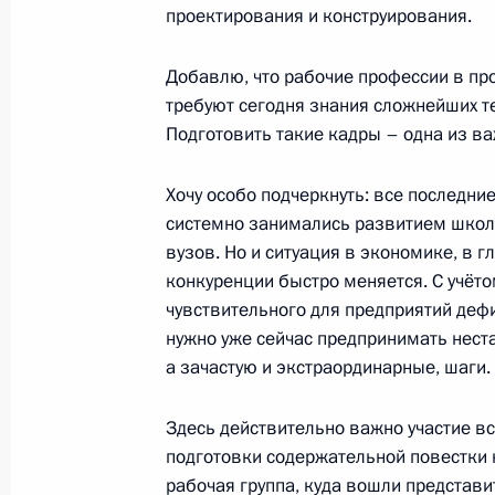
проектирования и конструирования.
Открытие объектов социальной инф
Добавлю, что рабочие профессии в пр
регионах
требуют сегодня знания сложнейших т
Подготовить такие кадры – одна из в
30 сентября 2024 года, 15:10
Хочу особо подчеркнуть: все последни
системно занимались развитием школ
Встреча с Министром науки и выс
вузов. Но и ситуация в экономике, в 
Фальковым
конкуренции быстро меняется. С учёто
чувствительного для предприятий деф
1 июля 2024 года, 13:15
нужно уже сейчас предпринимать нест
а зачастую и экстраординарные, шаги.
Президент подписал указы о назна
Здесь действительно важно участие в
Российской Федерации и директор
подготовки содержательной повестки
14 мая 2024 года, 21:25
рабочая группа, куда вошли представи