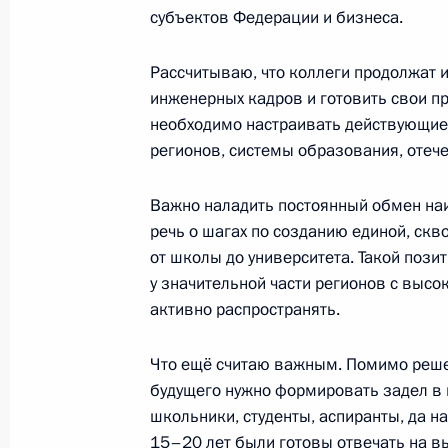
субъектов Федерации и бизнеса.
Рассчитываю, что коллеги продолжат 
Совещание с членами Правительст
инженерных кадров и готовить свои п
4 апреля 2024 года, 19:10
необходимо настраивать действующие
регионов, системы образования, отеч
Совещание по вопросам социально
Важно наладить постоянный обмен на
Смоленской области
речь о шагах по созданию единой, скв
от школы до университета. Такой пози
9 сентября 2023 года, 16:05
у значительной части регионов с выс
активно распространять.
Заседание Совета по науке и обра
Что ещё считаю важным. Помимо реше
будущего нужно формировать задел в 
8 февраля 2023 года, 18:50
школьники, студенты, аспиранты, да н
15–20 лет были готовы отвечать на в