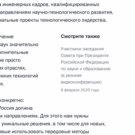
ка инженерных кадров, квалифицированных
направлениям научно-технологического развития,
альные проекты технологического лидерства.
зованию
Смотрите также
учение
наук значительно
Участники заседания
полнительные
Совета при Президенте
не просто
Российской Федерации
х отраслях,
по науке и образованию
ого Совета по направлению
ёмких технологий
(в режиме
видеоконференции)
х.
6 февраля 2025 года
конкретно:
 Россия должна
м направлениям. Для этого нам нужны
ва
 уникальные решения, в том числе для новых,
товые использовать передовые методы