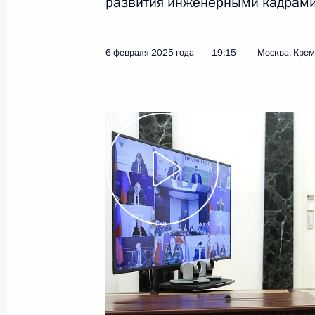
развития инженерными кадрами
Совещание с членами Правительст
23 июня 2026 года, 17:30
6 февраля 2025 года
19:15
Москва, Кре
Встреча с Министром науки и выс
Фальковым
9 июня 2026 года, 14:05
Заседание Совета по реализации г
поддержки русского языка и языко
2 июня 2026 года, 17:10
Заседание Межведомственной коми