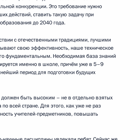
альной конкуренции. Это требование нужно
шего образования Валерием
их действий, ставить такую задачу при
 образования до 2040 года.
тствии с отечественными традициями, лучшими
ывают свою эффективность, наше техническое
го фундаментальным. Необходимая база знаний
ва
ируется именно в школе, причём уже в 5–9
ажнейший период для подготовки будущих
 должен быть высоким – не в отдельно взятых
ому развитию
 по всей стране. Для этого, как уже не раз
нность учителей-предметников, повышать
о-научные дисциплины увлекали ребят. Сейчас же