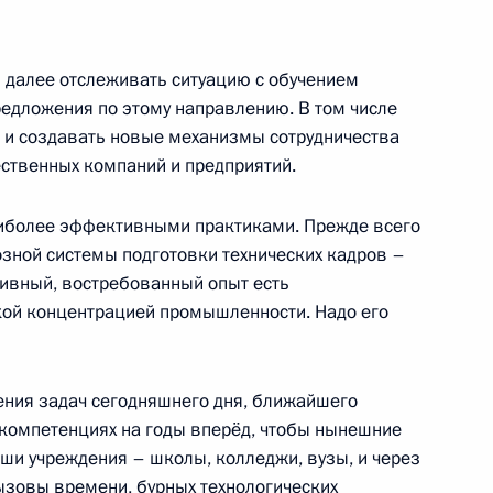
и далее отслеживать ситуацию с обучением
ва
редложения по этому направлению. В том числе
 и создавать новые механизмы сотрудничества
ественных компаний и предприятий.
-экономического развития
иболее эффективными практиками. Прежде всего
озной системы подготовки технических кадров –
тивный, востребованный опыт есть
окой концентрацией промышленности. Надо его
зованию
ния задач сегодняшнего дня, ближайшего
компетенциях на годы вперёд, чтобы нынешние
аши учреждения – школы, колледжи, вузы, и через
ызовы времени, бурных технологических