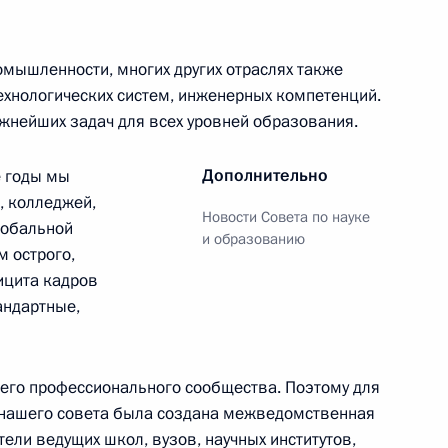
раструктуры в новых
омышленности, многих других отраслях также
ехнологических систем, инженерных компетенций.
ажнейших задач для всех уровней образования.
Дополнительно
е годы мы
, колледжей,
Новости Совета по науке
шего образования Валерием
глобальной
и образованию
м острого,
ицита кадров
андартные,
чении членов Правительства
сего профессионального сообщества. Поэтому для
ов служб
 нашего совета была создана межведомственная
тели ведущих школ, вузов, научных институтов,