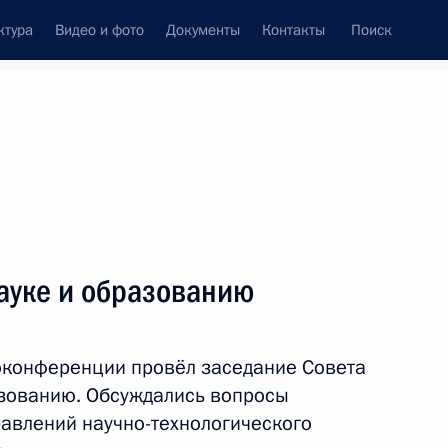
ктура
Видео и фото
Документы
Контакты
Поиск
Все персоны
я Российской Федерации
ауке и образованию
оконференции провёл заседание Совета
Подписаться на ленту
азованию. Обсуждались вопросы
авлений научно-технологического