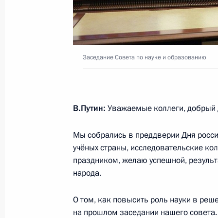
просвещению
3 марта 2026 года, 17:45
Заседание Совета по науке и образованию
Совещание по вопросам образова
10 июля 2025 года, 15:15
В.Путин:
Уважаемые коллеги, добрый 
Мы собрались в преддверии Дня росси
Заседание наблюдательного совета
учёных страны, исследовательские ко
возможностей»
праздником, желаю успешной, результ
27 мая 2025 года, 15:45
народа.
О том, как повысить роль науки в ре
Совещание с членами Правительст
на прошлом заседании нашего совета. 