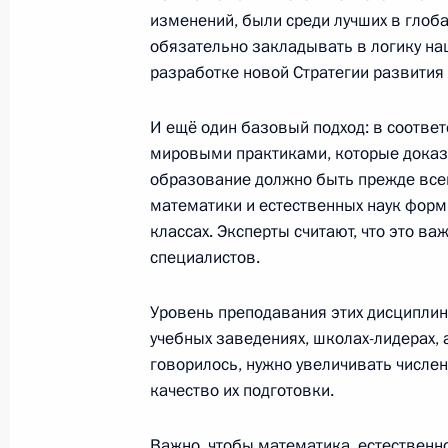
изменений, были среди лучших в глоб
Встреча с Министром науки и выс
обязательно закладывать в логику наш
Фальковым
разработке новой Стратегии развития
3 января 2023 года, 12:00
И ещё один базовый подход: в соотве
мировыми практиками, которые доказ
образование должно быть прежде все
Совещание с членами Правительст
математики и естественных наук форм
31 августа 2022 года, 18:05
классах. Эксперты считают, что это в
специалистов.
Уровень преподавания этих дисциплин
Заседание Совета по стратегическ
учебных заведениях, школах-лидерах, а
и национальным проектам
говорилось, нужно увеличивать числе
18 июля 2022 года, 16:50
качество их подготовки.
Важно, чтобы математика, естественн