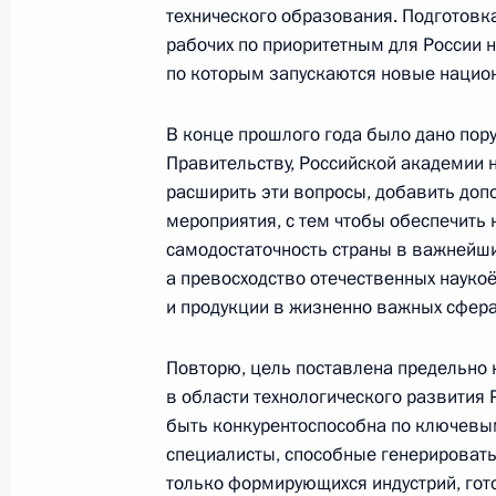
технического образования. Подготов
22 мая 2025 года, 18:45
рабочих по приоритетным для России 
по которым запускаются новые национ
Заседание Совета по науке и обра
В конце прошлого года было дано пор
6 февраля 2025 года, 19:15
Правительству, Российской академии 
расширить эти вопросы, добавить до
мероприятия, с тем чтобы обеспечить 
самодостаточность страны в важнейши
Заседание комиссии Государственн
а превосходство отечественных науко
«Туризм»
и продукции в жизненно важных сфера
18 ноября 2024 года, 17:00
Повторю, цель поставлена предельно 
в области технологического развития
быть конкурентоспособна по ключевы
Совещание с членами Правительст
специалисты, способные генерировать
16 октября 2024 года, 17:50
только формирующихся индустрий, го