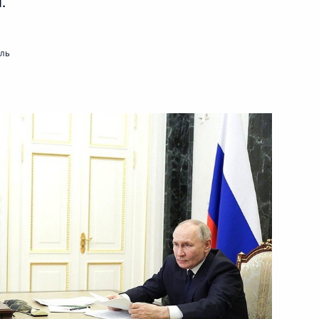
.
ва
мль
шего образования Валерием
осполитики в сфере
в народов России
ссии по историческому