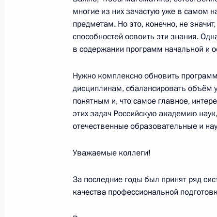
Совещание с членами Правительст
многие из них зачастую уже в самом н
предметам. Но это, конечно, не значит
8 июля 2022 года, 16:40
способностей освоить эти знания. Одна
в содержании программ начальной и 
Показа
Нужно комплексно обновить программ
дисциплинам, сбалансировать объём у
понятным и, что самое главное, инте
этих задач Российскую академию наук
отечественные образовательные и на
Встреча с военнослужащими Во
Уважаемые коллеги!
26 июля 2026 года
За последние годы был принят ряд си
качества профессиональной подготовк