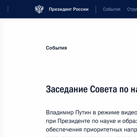
Президент России
События
Стру
Материалы по выбранной персоне
События
Фальков
,
Валерий
Николаевич
Министр науки и высшего образовани
Заседание Совета по н
Владимир Путин в режиме виде
Лента событий
при Президенте по науке и обр
обеспечения приоритетных напр