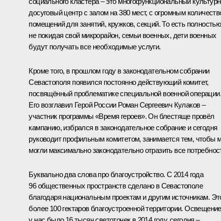
социального кластера – это многофункциональный культурн
досуговый центр с залом на 380 мест, с огромным количест
помещений для занятий, кружков, секций. То есть полностью
не покидая свой микрорайон, семьи военных, дети военных
будут получать все необходимые услуги.
Кроме того, в прошлом году в законодательном собрании
Севастополя появился постоянно действующий комитет,
посвящённый проблематике специальной военной операции
Его возглавил Герой России Роман Сергеевич Кулаков –
участник программы «Время героев». Он блестяще провёл
кампанию, избрался в законодательное собрание и сегодня
руководит профильным комитетом, занимается тем, чтобы 
могли максимально законодательно отразить все потребнос
Буквально два слова про благоустройство. С 2014 года
96 общественных пространств сделано в Севастополе
благодаря национальным проектам и другим источникам. Эт
более 100 гектаров благоустроенной территории. Освещение
у нас было 16 тысяч светоточек в 2014 году, сегодня –