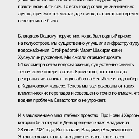
практически 50 тысяч. То есть город освещён значительно
лучше, причём в тех местах, где никогда с советского време
освещения не было.
Благодаря Вашему поручению, когда был водный кризис
на полуострове, мы существенно улучшили инфраструктур
водоснабжения. Этой работой Марат Шакирзянович
Хуснуллин руководил. Мы смогли отремонтировать
54 километра сетей водоснабжения, существенно снизить
технические потери в сетях. Кроме того, построено два
резервных источника – водозабор на Бельбеке и водозабор
в Кадыковском карьере. Теперь мы застрахованы от таких
климатических перепадов и совершенно точно понимаем, чт
водная проблема Севастополю не угрожает.
И в заключение о масштабных проектах. Про Новый Херсон
который был открыт в День крещения князя Владимира
28 июля 2024 года, Вы сказали, Владимир Владимирович.
Я только хочу сказать, что даже нет слов, как от всех