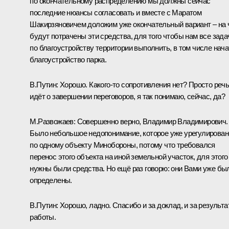
по окончательному распределению мы должны сейчас
последние нюансы согласовать и вместе с Маратом
Шакирзяновичем доложим уже окончательный вариант – на 
будут потрачены эти средства, для того чтобы нам все зада
по благоустройству территории выполнить, в том числе нача
благоустройство парка.
В.Путин:
Хорошо. Какого-то сопротивления нет? Просто реч
идёт о завершении переговоров, я так понимаю, сейчас, да?
М.Развожаев:
Совершенно верно, Владимир Владимирович.
Было небольшое недопонимание, которое уже урегулирован
по одному объекту Минобороны, потому что требовался
перенос этого объекта на иной земельной участок, для этого
нужны были средства. Но ещё раз говорю: они Вами уже бы
определены.
В.Путин:
Хорошо, ладно. Спасибо и за доклад, и за результ
работы.