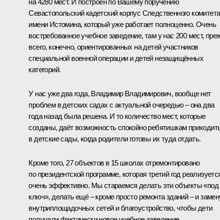
на 4280 мест. И построен по Вашему поручению
Севастопольский кадетский корпус Следственного комитет
имени Истомина, который уже работает полноценно. Очень
востребованное учебное заведение, там у нас 200 мест, пре
всего, конечно, ориентированных на детей участников
специальной военной операции и детей незащищённых
категорий.
У нас уже два года, Владимир Владимирович, вообще нет
проблем в детских садах с актуальной очередью – она два
года назад была решена. И то количество мест, которые
созданы, даёт возможность спокойно ребятишкам приходит
в детские сады, когда родители готовы их туда отдать.
Кроме того, 27 объектов в 15 школах отремонтировано
по президентской программе, которая третий год реализуетс
очень эффективно. Мы стараемся делать эти объекты «под
ключ», делать ещё – кроме просто ремонта зданий – и замен
внутриплощадочных сетей и благоустройство, чтобы дети
получали фактически новое учебное заведение.