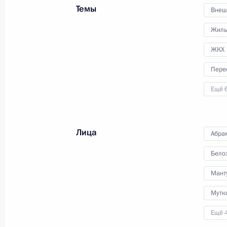
Темы
Внеш
Жиль
ЖКХ
Пере
Ещё 
Лица
Абра
Бело
Мант
Мутк
Ещё 