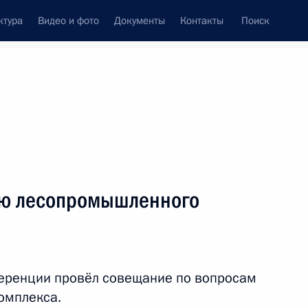
ктура
Видео и фото
Документы
Контакты
Поиск
ию лесопромышленного
еренции провёл совещание по вопросам
омплекса.