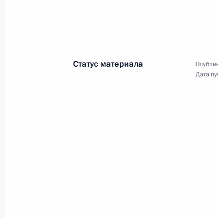
Статус материала
Опублик
Дата пу
Разделы сайта
Информацион
Президента
ресурсы
России
Президента Ро
События
Президент России
Текущий ресурс
Структура
Конституция Росс
Видео и фото
Государственная
Документы