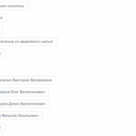
няя политика
ё
селение из аварийного жилья
6
мченко Виктория Валериевна
зёров Олег Валентинович
уров Денис Валентинович
о Виталий Леонтьевич
4