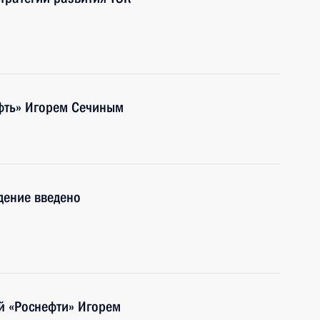
ефть» Игорем Сечиным
дение введено
ой «Роснефти» Игорем