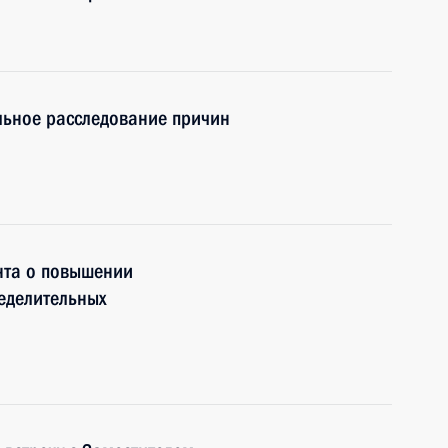
льное расследование причин
нта о повышении
еделительных