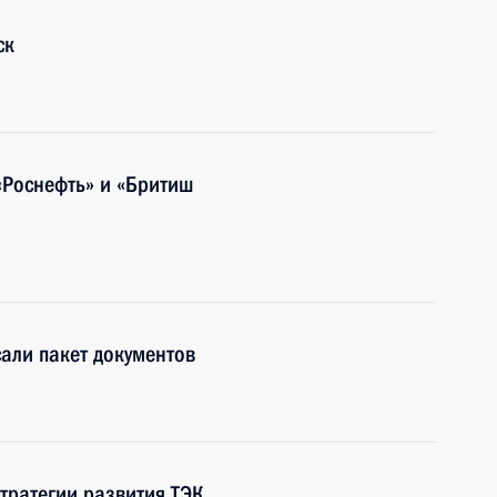
ск
«Роснефть» и «Бритиш
али пакет документов
тратегии развития ТЭК