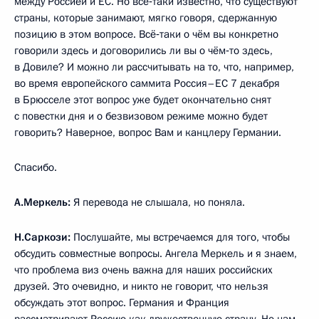
между Россией и ЕС. Но всё‑таки известно, что существуют
страны, которые занимают, мягко говоря, сдержанную
позицию в этом вопросе. Всё‑таки о чём вы конкретно
говорили здесь и договорились ли вы о чём‑то здесь,
в Довиле? И можно ли рассчитывать на то, что, например,
во время европейского саммита Россия–ЕС 7 декабря
в Брюсселе этот вопрос уже будет окончательно снят
с повестки дня и о безвизовом режиме можно будет
говорить? Наверное, вопрос Вам и канцлеру Германии.
Спасибо.
А.Меркель:
Я перевода не слышала, но поняла.
Н.Саркози:
Послушайте, мы встречаемся для того, чтобы
обсудить совместные вопросы. Ангела Меркель и я знаем,
что проблема виз очень важна для наших российских
друзей. Это очевидно, и никто не говорит, что нельзя
обсуждать этот вопрос. Германия и Франция
рассматривают Россию как дружественную страну. Но нам