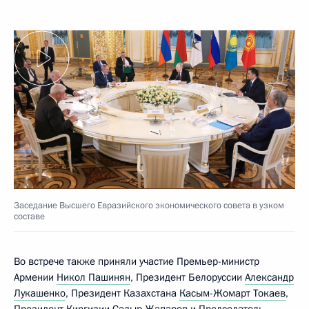
Заседание Высшего Евразийского экономического совета в узком
составе
Во встрече также приняли участие Премьер-министр
Армении
Никол Пашинян
, Президент Белоруссии
Александр
Лукашенко
, Президент Казахстана
Касым-Жомарт Токаев
,
Президент Киргизии
Садыр Жапаров
и Председатель