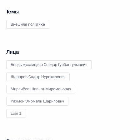
Темы
Внешняя политика
Лица
Бердымухамедов Сердар Гурбангулыевич
Жапаров Садыр Нургожоевич
Мирзиёев Шавкат Миромонович
Рахмон Эмомали Шарипович
Ещё 1