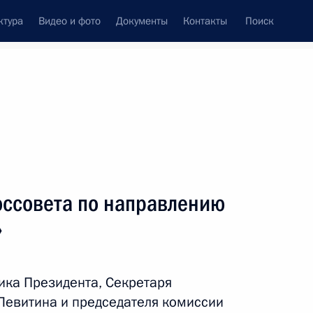
ктура
Видео и фото
Документы
Контакты
Поиск
Все персоны
оссовета по направлению
»
Подписаться на ленту
ка Президента, Секретаря
 Левитина и председателя комиссии