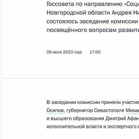
Госсовета по направлению «Соци
Мария Львова-Белова посетила За
Новгородской области Андрея 
18 июня 2026 года, 18:00
состоялось заседание комиссии 
посвящённого вопросам развити
Мария Львова-Белова посетила За
28 июля 2023 года
17:00
11 июля 2024 года, 18:00
Заседание комиссии Госсовета по 
18 апреля 2024 года, 16:00
В заседании комиссии приняли участи
Осипов
, губернатор Севастополя
Миха
и высшего образования Дмитрий Афана
Встреча с губернатором Забайкаль
исполнительной власти и экспертного
Осиповым