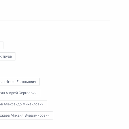
 направлению «Экономика
к труда
видеоконференции проведёт
с пожарами в ряде регионов
тин Игорь Евгеньевич
тин Андрей Сергеевич
ов Александр Михайлович
направлению «Экология
ожаев Михаил Владимирович