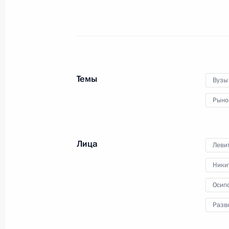
Заседание комиссии Госсовета по
и финансы»
23 декабря 2022 года, 12:00
Темы
Вузы
Рыно
10 мая Владимир Путин в режиме 
совещание, посвящённое ситуации 
России
Лица
Леви
9 мая 2022 года, 15:05
Ники
Осип
Заседание комиссии Госсовета по 
Разв
и природные ресурсы»