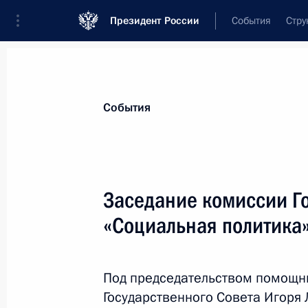
Президент России
События
Стру
Материалы по выбранной персоне
События
Осипов
,
Александр
Михайлович
губернатор Забайкальского края
Заседание комиссии Г
«Социальная политика
Лента событий
Под председательством помощни
Государственного Совета Игоря