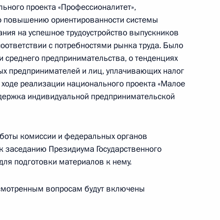
льного проекта «Профессионалитет»,
по повышению ориентированности системы
ния на успешное трудоустройство выпускников
 направлению «Экономика
оответствии с потребностями рынка труда. Было
и среднего предпринимательства, о тенденциях
ых предпринимателей и лиц, уплачивающих налог
о ходе реализации национального проекта «Малое
ддержка индивидуальной предпринимательской
 направлениям «Экономика
аботы комиссии и федеральных органов
 к заседанию Президиума Государственного
для подготовки материалов к нему.
смотренным вопросам будут включены
ления жилой инфраструктуры