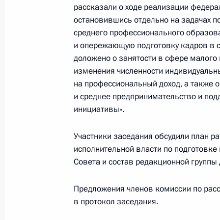
рассказали о ходе реализации федера
остановившись отдельно на задачах 
среднего профессионального образова
Заседание комиссии Госсовета по
и опережающую подготовку кадров в с
и финансы»
доложено о занятости в сфере малого 
изменения численности индивидуальн
5 июля 2023 года, 20:00
на профессиональный доход, а также 
и среднее предпринимательство и по
инициативы».
Заседание комиссий Госсовета по
и финансы» и «Энергетика»
Участники заседания обсудили план р
15 июня 2023 года, 19:00
исполнительной власти по подготовке
Совета и состав редакционной группы 
Предложения членов комиссии по рас
Совещание по вопросам восстанов
в протокол заседания.
1 февраля 2023 года, 17:50