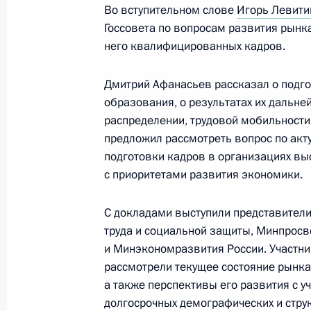
3 апреля 2024 года, 17:10
Во вступительном слове
Игорь Левити
Госсовета по вопросам развития рынка
него квалифицированных кадров.
Совещание по развитию дальневос
Дмитрий Афанасьев рассказал о подго
11 сентября 2023 года, 17:20
образования, о результатах их дальне
распределении, трудовой мобильности
предложил рассмотреть вопрос по акт
Заседание комиссии Госсовета по
подготовки кадров в организациях вы
политика»
с приоритетами развития экономики.
28 июля 2023 года, 17:00
С докладами выступили представител
труда и социальной защиты, Минпрос
и Минэкономразвития России. Участни
Заседание комиссии Госсовета по
рассмотрели текущее состояние рынка 
и финансы»
а также перспективы его развития с у
долгосрочных демографических и стру
17 июля 2023 года, 18:00