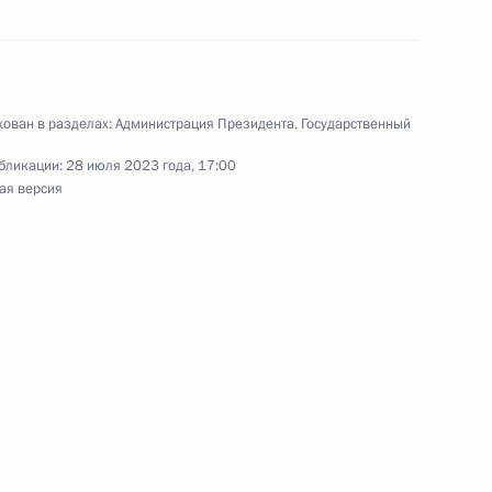
 и пожарами в регионах
ован в разделах:
Администрация Президента
,
Государственный
бликации:
28 июля 2023 года, 17:00
ая версия
кальского края Александром