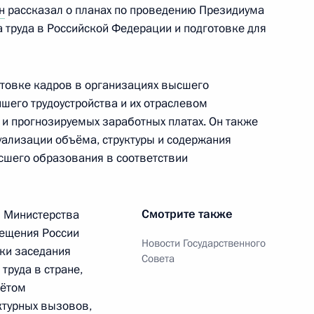
н
рассказал о планах по проведению Президиума
 труда в Российской Федерации и подготовке для
точных городов
товке кадров в организациях высшего
йшего трудоустройства и их отраслевом
 и прогнозируемых заработных платах. Он также
уализации объёма, структуры и содержания
 направлению «Социальная
сшего образования в соответствии
Смотрите также
и Министерства
вещения России
Новости Государственного
ки заседания
Совета
 направлению «Экономика
труда в стране,
чётом
ктурных вызовов,