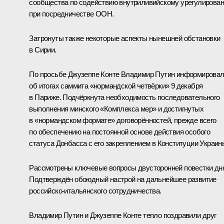
сообщества по содействию внутриливийскому урегулирова
при посредничестве ООН.
Затронуты также некоторые аспекты нынешней обстановки
в Сирии.
По просьбе
Джузеппе Конте
Владимир Путин информирова
об итогах саммита «нормандской четвёрки» 9 декабря
в Париже. Подчёркнута необходимость последовательного
выполнения минского «Комплекса мер» и достигнутых
в «нормандском формате» договорённостей, прежде всего
по обеспечению на постоянной основе действия особого
статуса Донбасса с его закреплением в Конституции Украин
Рассмотрены ключевые вопросы двусторонней повестки дн
Подтверждён обоюдный настрой на дальнейшее развитие
российско-итальянского сотрудничества.
Владимир Путин и Джузеппе Конте тепло поздравили друг