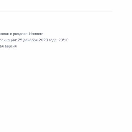
министром Армении Николом
ован в разделе:
Новости
бликации:
25 декабря 2023 года, 20:10
ая версия
министром Армении Николом
министром Армении Николом