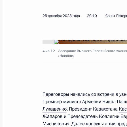
Показа
25 декабря 2023 года
20:10
Санкт-Петер
Начало заседания Высшего Еврази
совета в узком составе
8 мая 2024 года, 17:15
4 из 12
Заседание Высшего Евразийского эконом
«Новости»
Заседание Высшего Евразийского 
25 декабря 2023 года, 20:10
Переговоры начались со встречи в узк
Премьер-министр Армении
Никол Паш
Телефонный разговор с Премьер-
Лукашенко
, Президент Казахстана
Кас
Пашиняном
Жапаров
и Председатель Коллегии Ев
Мясникович. Далее консультации про
20 сентября 2023 года, 20:45