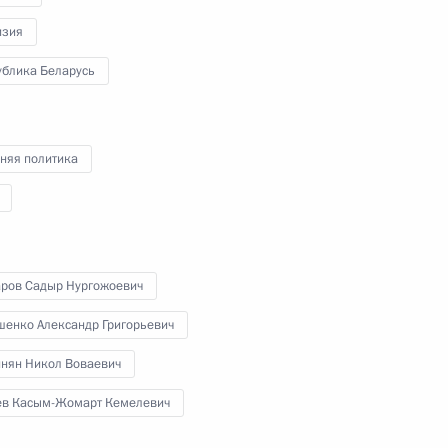
изия
ублика Беларусь
и
няя политика
министром Армении Николом
ров Садыр Нургожоевич
шенко Александр Григорьевич
нян Никол Воваевич
министром Армении Николом
ев Касым-Жомарт Кемелевич