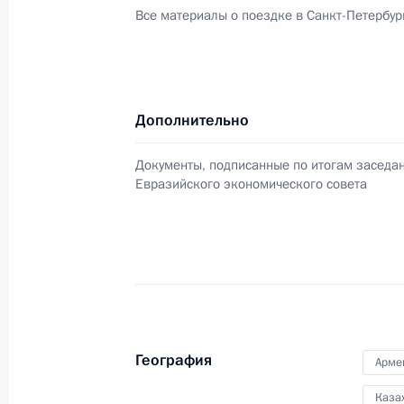
Все материалы о поездке в Санкт-Петербур
Встреча с Премьер-министром Ар
25 мая 2023 года, 21:40
Дополнительно
Документы, подписанные по итогам заседа
Заседание Высшего Евразийского 
Евразийского экономического совета
25 мая 2023 года, 17:05
Заседание ВЕЭС в узком составе
25 мая 2023 года, 15:05
География
Арме
Каза
Возложение венка к Могиле Неизве