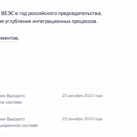
 ВЕЭС в год российского председательства,
я углубления интеграционных процессов.
министром Армении Николом
ументов
.
ении Николом Пашиняном
нии Высшего
25 декабря 2023 года
ом составе
ана и Премьер-министром
нии Высшего
25 декабря 2023 года
сширенном составе