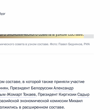
ть следующие материалы
бург
йского экономического
ического совета в узком составе. Фото: Павел Бедняков, РИА
экономического совета
ом составе, в которой также приняли участие
инян
, Президент Белоруссии
Александр
министром Армении Николом
ым-Жомарт Токаев
, Президент Киргизии
Садыр
разийской экономической комиссии Михаил
должились в расширенном составе.