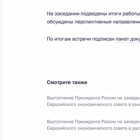
На заседании подведены итоги работы
обсуждены перспективные направлени
Телефонный разговор с Премьер-
Пашиняном
По итогам встречи подписан
пакет док
5 июля 2023 года, 15:55
Беседа с Премьер-министром Арм
Смотрите также
9 июня 2023 года, 17:30
Выступление Президента России на заседа
Евразийского экономического совета в узк
Встреча с Президентом Азербайдж
Армении
Выступление Президента России на заседа
Евразийского экономического совета в ра
25 мая 2023 года, 22:45