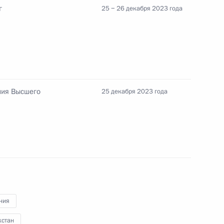
г
25 − 26 декабря 2023 года
мении Николом Пашиняном
ния Высшего
25 декабря 2023 года
экономического совета
ния
хстан
стного Солдата