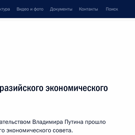
ктура
Видео и фото
Документы
Контакты
Поиск
Все персоны
я
разийского экономического
Подписаться на ленту
дательством Владимира Путина прошло
о экономического совета.