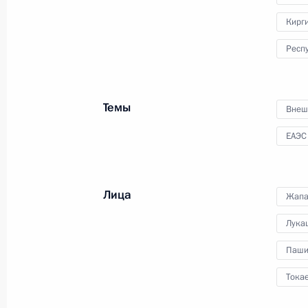
9 мая 2023 года, 11:10
Кирг
Респ
Парад Победы на Красной площад
Темы
9 мая 2023 года, 10:50
Внеш
ЕАЭС
Телефонный разговор с Премьер-
Пашиняном
Лица
Жапа
26 апреля 2023 года, 12:30
Лука
Паши
Телефонный разговор с Премьер-
Тока
Пашиняном