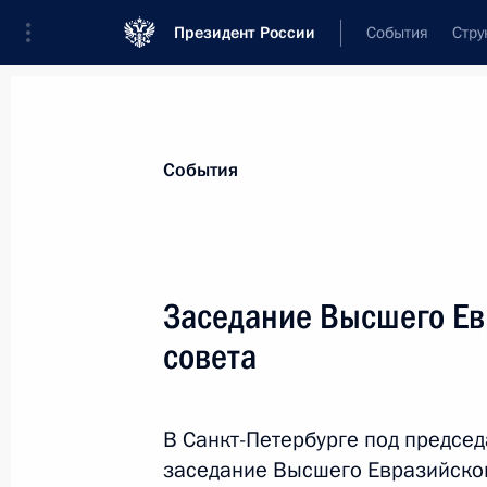
Президент России
События
Стру
Материалы по выбранной персоне
События
Пашинян
,
Никол
Воваевич
Премьер-министр Республики Армени
Заседание Высшего Ев
совета
Лента событий
В Санкт-Петербурге под предсе
заседание Высшего Евразийског