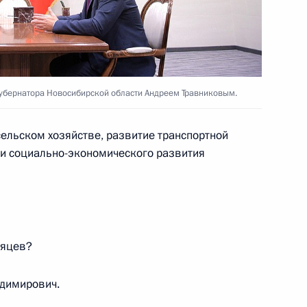
направлению «Наука»
убернатора Новосибирской области Андреем Травниковым.
 сельском хозяйстве, развитие транспортной
ии социально-экономического развития
ской области Андреем
сяцев?
направлению «Наука»
адимирович.