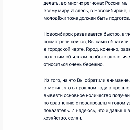
совещании по вопросам государст
делать, во многих регионах России мы
политики
всему миру. И здесь, в Новосибирске,
молодёжи тоже должен быть подготов
8 апреля 2021 года, 19:00
Новосибирск развивается быстро, аг
посмотрели сейчас, Вы сами обратили 
Заседание Совета по науке и обра
в городской черте. Город, конечно, р
но к этим объектам особого экологиче
8 февраля 2021 года, 16:00
относиться очень бережно.
Из того, на что Вы обратили внимание,
Встреча с врио главы Новосибирск
отметил, что в прошлом году, в прошл
Травниковым
вывезти основное количество получен
28 августа 2018 года, 09:00
по сравнению с позапрошлым годом ув
показатель. И надеюсь, что и дальше 
хозяйство, селян.
Рабочая встреча с врио губернато