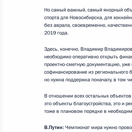
Но самый важный, самый якорный объе
27 июня 2022 года, 16:00
спорта для Новосибирска, для хоккейно
без аврала, своевременно, качественн
2019 года.
Cовместное заседание комиссий Го
«Промышленность», «Наука» и «Мал
Здесь, конечно, Владимир Владимиров
предпринимательство»
необходимо оперативно открыть финан
7 июня 2022 года, 18:00
проектно-сметную документацию, уже 
софинансирование из регионального 
но нужна поддержка поначалу, в том ч
Заседание комиссии Госсовета по 
В отношении всех остальных объектов 
6 апреля 2022 года, 14:00
это объекты благоустройства, это и р
тоже в плановом порядке в необходим
Магомедсалам Магомедов принял у
В.Путин:
Чемпионат мира нужно провод