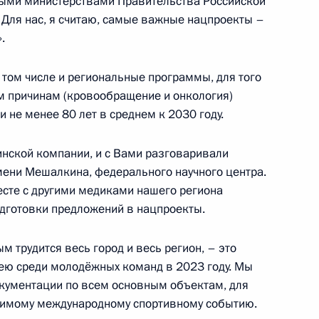
ыми министерствами Правительства Российской
направлению «Наука»
 Для нас, я считаю, самые важные нацпроекты –
.
том числе и региональные программы, для того
м причинам (кровообращение и онкология)
кадровой политики
 не менее 80 лет в среднем к 2030 году.
твенных органах
инской компании, и с Вами разговаривали
ени Мешалкина, федерального научного центра.
есте с другими медиками нашего региона
восибирскую область
дготовки предложений в нацпроекты.
м трудится весь город и весь регион, – это
кею среди молодёжных команд в 2023 году. Мы
окументации по всем основным объектам, для
сcовета по направлениям
ачимому международному спортивному событию.