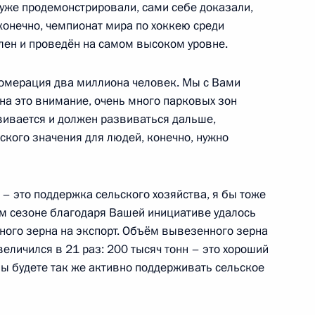
венной национальной
 уже продемонстрировали, сами себе доказали,
 конечно, чемпионат мира по хоккею среди
лен и проведён на самом высоком уровне.
ломерация два миллиона человек. Мы с Вами
на это внимание, очень много парковых зон
зованию
азвивается и должен развиваться дальше,
ского значения для людей, конечно, нужно
 – это поддержка сельского хозяйства, я бы тоже
ой области Андреем
ом сезоне благодаря Вашей инициативе удалось
ного зерна на экспорт. Объём вывезенного зерна
еличился в 21 раз: 200 тысяч тонн – это хороший
вы будете так же активно поддерживать сельское
ра Новосибирской области