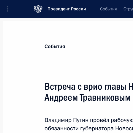
Президент России
События
Стру
Материалы по выбранной персоне
События
Травников
,
Андрей
Александрович
губернатор Новосибирской области
Встреча с врио главы 
Андреем Травниковым
Лента событий
Владимир Путин провёл рабочу
обязанности губернатора Новос