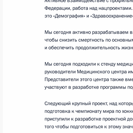
Активное взаимодействие с профильн
Заседание комиссии Госсовета по 
Федерации, работа над нацпроектами.
2 декабря 2022 года, 15:00
это «Демография» и «Здравоохранение»
Мы сегодня активно разрабатываем в 
чтобы снизить смертность по основны
Заседание Комиссии по вопросам 
и обеспечить продолжительность жизни
в некоторых федеральных государс
28 ноября 2022 года, 18:00
Мы сегодня подходили к стенду медиц
руководители Медицинского центра им
Представители этого центра также вм
Мария Львова-Белова посетила Но
участвуют в разработке программы по
13 октября 2022 года, 17:00
Следующий крупный проект, над которы
подготовка к чемпионату мира по хок
приступили к разработке проектной д
Cовместное заседание комиссий Го
того чтобы подготовиться к этому зн
«Энергетика» и «Транспорт»