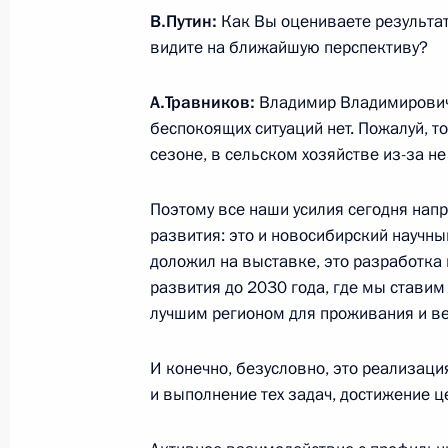
В.Путин:
Как Вы оцениваете результат
видите на ближайшую перспективу?
Встреча с представителями авиаци
9 февраля 2023 года, 19:00
А.Травников
:
Владимир Владимирович, 
беспокоящих ситуаций нет. Пожалуй, то
сезоне, в сельском хозяйстве из-за н
Заседание Совета по науке и обра
Поэтому все наши усилия сегодня нап
8 февраля 2023 года, 18:50
развития: это и новосибирский научны
доложил на выставке, это разработка
развития до 2030 года, где мы ставим
Встреча с губернатором Новосибир
лучшим регионом для проживания и ве
Травниковым
И конечно, безусловно, это реализаци
16 января 2023 года, 13:45
и выполнение тех задач, достижение ц