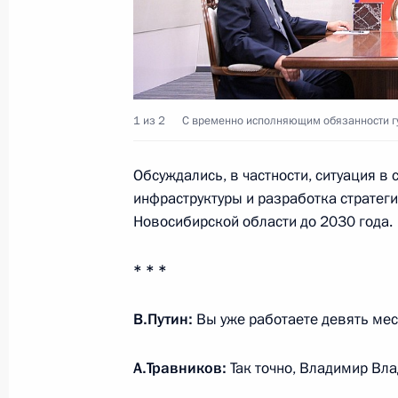
8 ноября 2023 года, 17:00
Заседание комиссии Госсовета по 
23 августа 2023 года, 14:00
1 из 2
С временно исполняющим обязанности г
Обсуждались, в частности, ситуация в
инфраструктуры и разработка стратег
Встреча с губернатором Новосибир
Новосибирской области до 2030 года.
Травниковым
16 мая 2023 года, 17:10
* * *
В.Путин:
Вы уже работаете девять ме
Заседание комиссии Госсовета по 
А.Травников
:
Так точно, Владимир Вл
24 марта 2023 года, 17:00