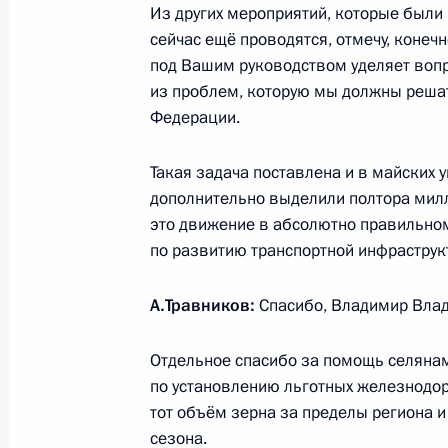
Из других мероприятий, которые был
Андреем Травниковым
сейчас ещё проводятся, отмечу, конеч
2 июля 2018 года, 14:30
под Вашим руководством уделяет вопр
из проблем, которую мы должны решат
Федерации.
Рабочая встреча с врио губернато
Андреем Травниковым
Такая задача поставлена и в майских ук
дополнительно выделили полтора милли
8 февраля 2018 года, 13:30
это движение в абсолютно правильно
по развитию транспортной инфраструкт
Встреча с Андреем Травниковым
А.Травников:
Спасибо, Владимир Вла
6 октября 2017 года, 12:55
Отдельное спасибо за помощь селяна
по установлению льготных железнодор
тот объём зерна за пределы региона и
Андрей Травников назначен врем
сезона.