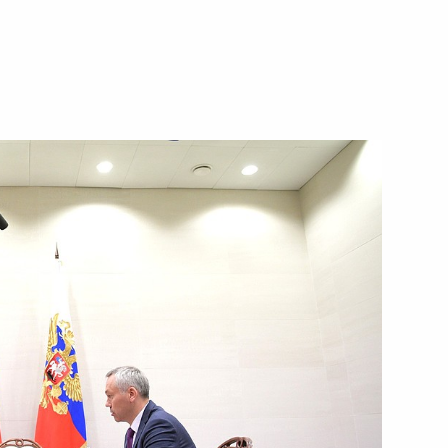
восибирскую область
направлению «Наука»
 научно-технологическому
 направлению «Наука»
направлению «Наука»