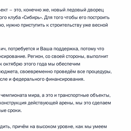
кт – это, конечно же, новый ледовый дворец
го клуба «Сибирь». Для того чтобы его построить
о, нужно приступить к строительству уже весной
сcовета по направлениям
ое и среднее
ич, потребуется и Ваша поддержка, потому что
сирование. Регион, со своей стороны, выполнит
к октябрю этого года мы обеспечим
бюджета, своевременно проведём все процедуры,
исле и федерального финансирования.
направлению «Наука»
чемпионата мира, а это и транспортные объекты,
еконструкция действующей арены, мы это сделаем
ые сроки.
частие в семинаре-
ить, причём на высоком уровне, как мы умеем