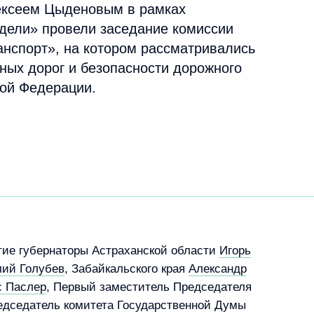
ексеем Цыденовым в рамках
аседании комиссии Госсовета
дели» провели заседание комиссии
нспортная система»
анспорт», на котором рассматривались
ных дорог и безопасности дорожного
кой Федерации.
ва
ва
тие губернаторы Астраханской области
Игорь
ий Голубев
, Забайкальского края
Александр
с Паслер
, Первый заместитель Председателя
м Цыденовым
едседатель комитета Государственной Думы