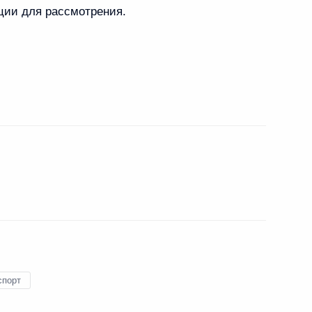
ции для рассмотрения.
направлению «Транспорт»
направлению «Транспорт»
развития авиации общего
рмационных технологий
спорт