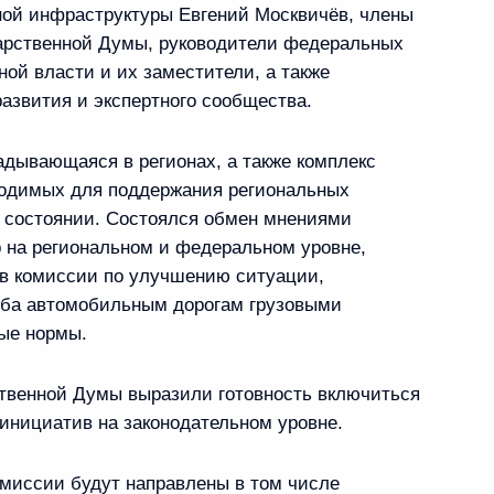
ной инфраструктуры Евгений Москвичёв, члены
арственной Думы, руководители федеральных
ной власти и их заместители, а также
развития и экспертного сообщества.
направлению «Инфраструктура
дывающаяся в регионах, а также комплекс
ходимых для поддержания региональных
 состоянии. Состоялся обмен мнениями
на региональном и федеральном уровне,
направлению «Транспорт»
ов комиссии по улучшению ситуации,
ба автомобильным дорогам грузовыми
ые нормы.
твенной Думы выразили готовность включиться
ссовета по направлениям
инициатив на законодательном уровне.
идиума Правительственной
омиссии будут направлены в том числе