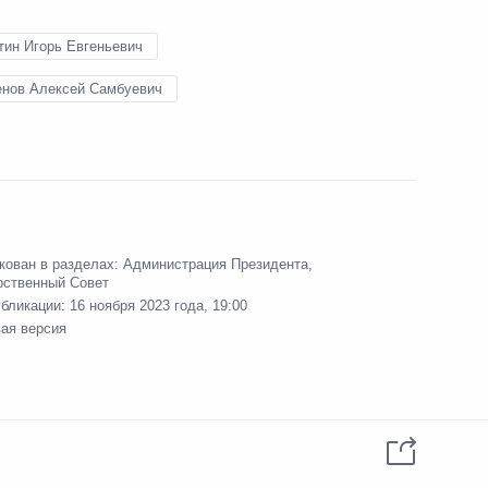
тин Игорь Евгеньевич
нов Алексей Самбуевич
для системы общественного
направлению «Транспорт»
кован в разделах:
Администрация Президента
,
рственный Совет
убликации:
16 ноября 2023 года, 19:00
вая версия
о вопросам развития