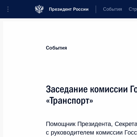
Президент России
События
Стр
Материалы по выбранной персоне
События
Цыденов
,
Алексей
Самбуевич
глава Республики Бурятия
Заседание комиссии Г
«Транспорт»
Лента событий
Помощник Президента, Секрета
с руководителем комиссии Гос