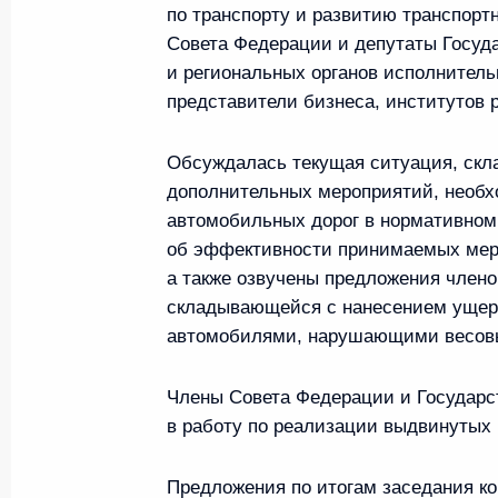
2 апреля 2025 года, 14:20
по транспорту и развитию транспорт
Совета Федерации и депутаты Госуд
и региональных органов исполнитель
представители бизнеса, институтов 
Заседание комиссии Госсовета по 
для жизни»
Обсуждалась текущая ситуация, скла
20 февраля 2025 года, 15:00
дополнительных мероприятий, необ
автомобильных дорог в нормативном
об эффективности принимаемых мер 
Заседание комиссии Госсовета по 
а также озвучены предложения член
складывающейся с нанесением ущер
18 апреля 2024 года, 16:00
автомобилями, нарушающими весов
Члены Совета Федерации и Государс
Совместное заседание комиссий Го
в работу по реализации выдвинутых 
«Транспорт», «Энергетика» и през
комиссии по транспорту
Предложения по итогам заседания к