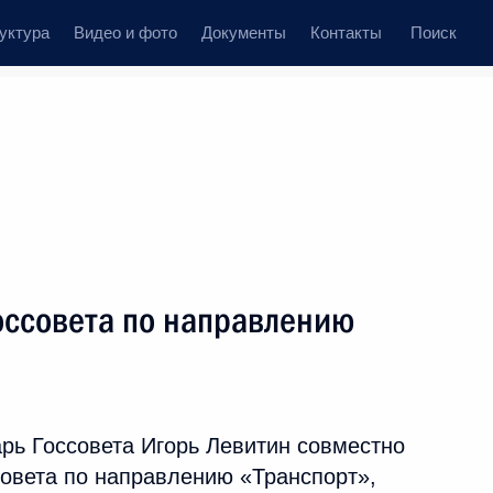
уктура
Видео и фото
Документы
Контакты
Поиск
Все персоны
оссовета по направлению
Подписаться на ленту
рь Госсовета Игорь Левитин совместно
совета по направлению «Транспорт»,