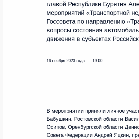
главой Республики Бурятия Ал
Алексей Дюмин принял участие в з
мероприятий «Транспортной не
по направлению «Эффективная тра
Госсовета по направлению «Тр
26 июня 2026 года, 19:00
вопросы состояния автомобиль
движения в субъектах Российс
Совещание с членами Правительст
16 ноября 2023 года
19:00
23 июня 2026 года, 17:30
Совещание с членами Правительст
4 марта 2026 года, 18:00
В мероприятии приняли личное учас
Бабушкин
, Ростовской области
Васил
Осипов
, Оренбургской области
Дени
Встреча с главой Бурятии Алексее
Совета Федерации Андрей Яцкин, пр