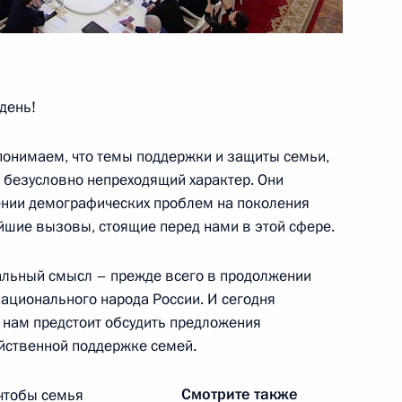
Андреем Никитиным
день!
 понимаем, что темы поддержки и защиты семьи,
т безусловно непреходящий характер. Они
ва
нии демографических проблем на поколения
ейшие вызовы, стоящие перед нами в этой сфере.
альный смысл – прежде всего в продолжении
национального народа России. И сегодня
» автодороги М-12 «Восток»
а нам предстоит обсудить предложения
йственной поддержке семей.
Смотрите также
 чтобы семья