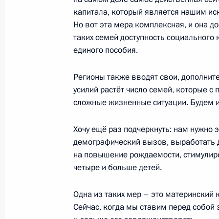
капитала, который является нашим и
Но вот эта мера комплексная, и она 
таких семей доступность социального 
Показа
единого пособия.
Регионы также вводят свои, дополнит
усилий растёт число семей, которые с
сложные жизненные ситуации. Будем и
Встреча с военнослужащими Во
Хочу ещё раз подчеркнуть: нам нужно
26 июля 2026 года
демографический вызов, выработать 
на повышение рождаемости, стимулиров
четыре и больше детей.
Одна из таких мер – это материнский к
Разделы сайта
Информацион
Сейчас, когда мы ставим перед собой
Президента
ресурсы
России
Президента Ро