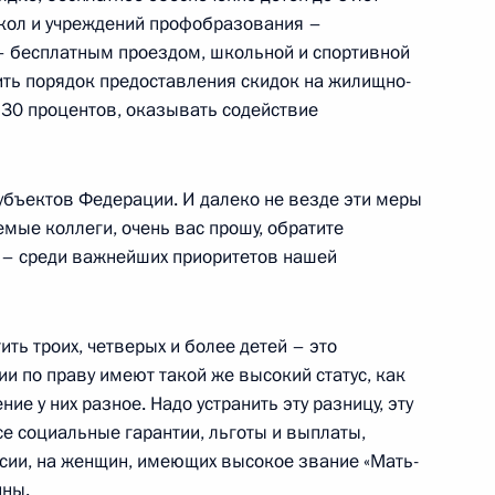
школ и учреждений профобразования –
– бесплатным проездом, школьной и спортивной
ого Совета по направлению
ть порядок предоставления скидок на жилищно-
 30 процентов, оказывать содействие
убъектов Федерации. И далеко не везде эти меры
мые коллеги, очень вас прошу, обратите
ого Совета по направлению
 – среди важнейших приоритетов нашей
ить троих, четверых и более детей – это
ии по праву имеют такой же высокий статус, как
ие у них разное. Надо устранить эту разницу, эту
кой области Андреем
е социальные гарантии, льготы и выплаты,
ссии, на женщин, имеющих высокое звание «Мать-
йны.