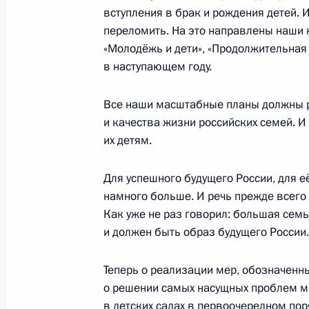
вступления в брак и рождения детей. 
7 февраля 2025 года, 19:45
переломить. На это направлены наши 
«Молодёжь и дети», «Продолжительная 
в наступающем году.
Заседание наблюдательного совет
23 января 2025 года, 16:15
Все наши масштабные планы должны р
и качества жизни российских семей. 
их детям.
Заседание Государственного Совет
Для успешного будущего России, для е
20 декабря 2024 года, 18:40
намного больше. И речь прежде всего 
Как уже не раз говорил: большая семья
и должен быть образ будущего России.
Заседание комиссии Государственн
«Семья»
Теперь о реализации мер, обозначенны
о решении самых насущных проблем мн
28 ноября 2024 года, 13:00
в детских садах в первоочередном пор