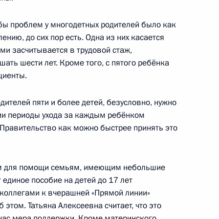
бы проблем у многодетных родителей было как
ению, до сих пор есть. Одна из них касается
ому развитию и нацпроектам
ьми засчитывается в трудовой стаж,
ниям социально-
ать шести лет. Кроме того, с пятого ребёнка
циенты.
дителей пяти и более детей, безусловно, нужно
сии периоды ухода за каждым ребёнком
 направлению «Социальная
 Правительство как можно быстрее принять это
м для помощи семьям, имеющим небольшие
 единое пособие на детей до 17 лет
 коллегами к вчерашней «Прямой линии»
а Государственного Совета
 этом. Татьяна Алексеевна считает, что это
час мера поддержки. Кроме материнского