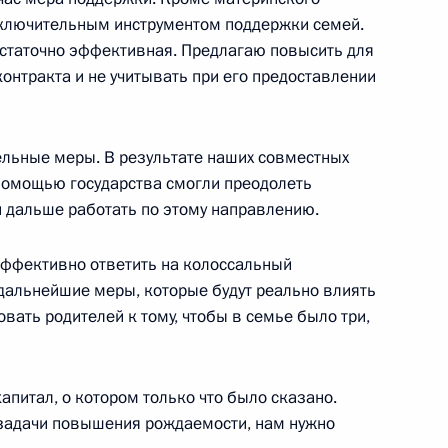
сключительным инструментом поддержки семей.
достаточно эффективная. Предлагаю повысить для
контракта и не учитывать при его предоставлении
ть предыдущие материалы
ельные меры. В результате наших совместных
 помощью государства смогли преодолеть
 дальше работать по этому направлению.
енно-Морского Флота
 эффективно ответить на колоссальный
дальнейшие меры, которые будут реально влиять
ать родителей к тому, чтобы в семье было три,
апитал, о котором только что было сказано.
ные
Официальные
Правовая и
 задачи повышения рождаемости, нам нужно
сетевые ресурсы
техническая
ссии
Президента России
информация