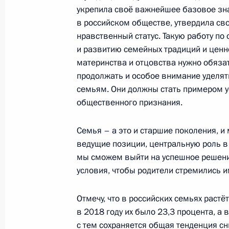
укрепила своё важнейшее базовое зн
Андрей Никитин назначен Министр
в российском обществе, утвердила св
8 июля 2025 года, 16:45
нравственный статус. Такую работу по
и развитию семейных традиций и ценн
материнства и отцовства нужно обяза
продолжать и особое внимание уделя
Андрей Никитин назначен исполн
семьям. Они должны стать примером у
транспорта
общественного признания.
7 июля 2025 года, 11:00
Семья – а это и старшие поколения, и
ведущие позиции, центральную роль в 
Встреча с Андреем Никитиным
мы сможем выйти на успешное решени
условия, чтобы родители стремились 
7 июля 2025 года, 11:00
Отмечу, что в российских семьях растёт
в 2018 году их было 23,3 процента, а
Принята отставка Андрея Никитина
с тем сохраняется общая тенденция 