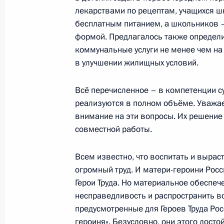
лекарствами по рецептам, учащихся 
бесплатным питанием, а школьников 
Заседание комиссии Государственн
формой. Предлагалось также определи
«Семья»
коммунальные услуги не менее чем на
в улучшении жилищных условий.
31 октября 2024 года, 17:00
Всё перечисленное – в компетенции с
реализуются в полном объёме. Уважае
Заседание комиссии Государственн
внимание на эти вопросы. Их решение
«Семья»
совместной работы.
16 сентября 2024 года, 18:30
Всем известно, что воспитать и выраст
огромный труд. И матери-героини Росс
Герои Труда. Но материальное обеспечен
Встреча с губернатором Новгородс
несправедливость и распространить вс
Никитиным
предусмотренные для Героев Труда Ро
9 сентября 2024 года, 13:45
героиня». Безусловно, они этого досто