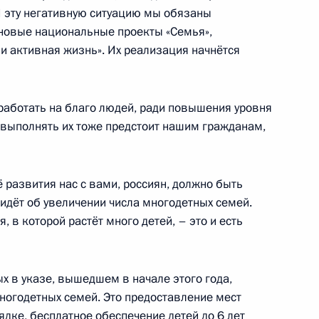
И эту негативную ситуацию мы обязаны
новые национальные проекты «Семья»,
и активная жизнь». Их реализация начнётся
а АСИ
аботать на благо людей, ради повышения уровня
И выполнять их тоже предстоит нашим гражданам,
а
ё развития нас с вами, россиян, должно быть
идёт об увеличении числа многодетных семей.
, в которой растёт много детей, – это и есть
ого Совета по направлению
х в указе, вышедшем в начале этого года,
огодетных семей. Это предоставление мест
ядке, бесплатное обеспечение детей до 6 лет