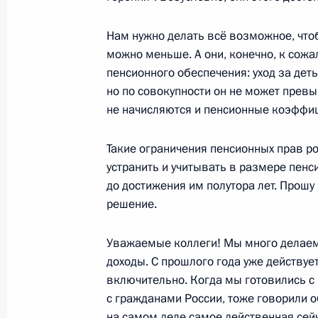
Нам нужно делать всё возможное, что
можно меньше. А они, конечно, к сожал
Заседание Совета по стратегическ
пенсионного обеспечения: уход за дет
и комиссий Госсовета по направле
но по совокупности он не может превыш
экономического развития
не начисляются и пенсионные коэффи
29 мая 2024 года, 18:20
Такие ограничения пенсионных прав ро
устранить и учитывать в размере пен
Заседание комиссии Госсовета по
до достижения им полутора лет. Прошу
политика»
решение.
3 мая 2024 года, 17:30
Уважаемые коллеги! Мы много делае
доходы. С прошлого года уже действует
включительно. Когда мы готовились с
Расширенное заседание Президиум
с гражданами России, тоже говорили об
на самом деле самое действенная сей
21 сентября 2023 года, 21:45