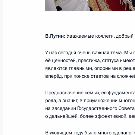
31 марта 2026 года, 15:15
Встреча с Министром транспорта 
В.Путин:
Уважаемые коллеги, добрый 
20 ноября 2025 года, 14:45
У нас сегодня очень важная тема. Мы
её ценностей, престижа, статуса имею
Совещание с членами Правительст
являются главными, опорными в реше
вперёд, при поиске ответов на сложн
29 октября 2025 года, 14:05
Предназначение семьи, её фундамент
рода, а значит, в приумножении много
Открытие участка «Дюртюли – Ачит
на заседании Государственного Совет
о дальнейшей, более эффективной, де
16 июля 2025 года, 19:00
В уходящем году было много сделано,