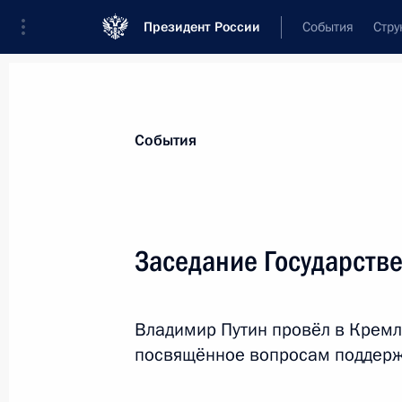
Президент России
События
Стру
Материалы по выбранной персоне
События
Никитин
,
Андрей
Сергеевич
Министр транспорта
Заседание Государстве
Владимир Путин провёл в Кремл
Лента событий
посвящённое вопросам поддерж