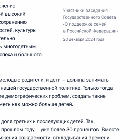
ачение
ом транспорта России
Участники заседания
ой высокий
Государственного Совета
 сохранению
«О поддержке семей
остей, культуры
в Российской Федерации»
тельно
20 декабря 2024 года
ть многодетным
яющим обязанности Министра
спеха и большого
 молодые родители, и дети – должна занимать
нашей государственной политике. Только тогда
е демографических проблем, создать такие
иметь как можно больше детей.
 доля третьих и последующих детей. Так,
 в прошлом году – уже более 30 процентов. Вместе
снижения рождаемости, откладывания времени