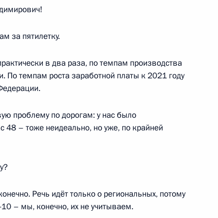
димирович!
 направлению «Социальная
ам за пятилетку.
практически в два раза, по темпам производства
. По темпам роста заработной платы к 2021 году
Федерации.
кой области Андреем
ю проблему по дорогам: у нас было
с 48 – тоже неидеально, но уже, по крайней
у?
кой области Андреем
конечно. Речь идёт только о региональных, потому
-10 – мы, конечно, их не учитываем.