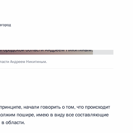
ть следующие материалы
вгород
кой области Андреем
бласти Андреем Никитиным.
а высоких технологий
принципе, начали говорить о том, что происходит
должим пошире, имею в виду все составляющие
в области.