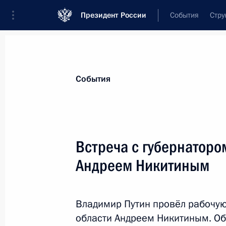
Президент России
События
Стру
Материалы по выбранной персоне
События
Никитин
,
Андрей
Сергеевич
Министр транспорта
Встреча с губернаторо
Андреем Никитиным
Лента событий
Владимир Путин провёл рабочую
области Андреем Никитиным. О