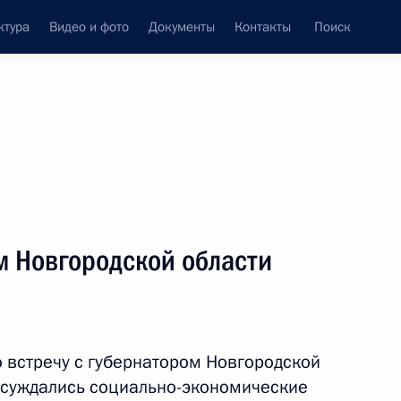
ктура
Видео и фото
Документы
Контакты
Поиск
Все персоны
м Новгородской области
Подписаться на ленту
 встречу с губернатором Новгородской
бсуждались социально-экономические