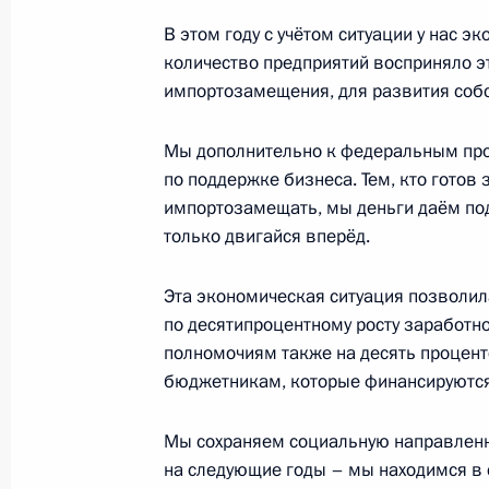
В этом году с учётом ситуации у нас 
количество предприятий восприняло э
Заседание Президиума Госсовета 
импортозамещения, для развития собс
поддержки граждан
25 мая 2022 года, 18:45
Мы дополнительно к федеральным пр
по поддержке бизнеса. Тем, кто готов 
импортозамещать, мы деньги даём под 
только двигайся вперёд.
25 мая Владимир Путин проведёт 
Госсовета
Эта экономическая ситуация позволил
24 мая 2022 года, 15:05
по десятипроцентному росту заработн
полномочиям также на десять процен
бюджетникам, которые финансируются
Заседание комиссии Госсовета по
политика»
Мы сохраняем социальную направленн
на следующие годы – мы находимся в 
11 мая 2022 года, 18:30