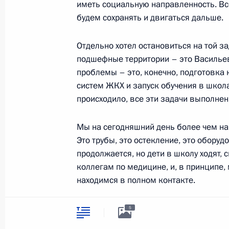
иметь социальную направленность. Все
будем сохранять и двигаться дальше.
Встреча с губернатором Новгородс
Отдельно хотел остановиться на той з
Никитиным
подшефные территории – это Василье
проблемы – это, конечно, подготовка 
22 марта 2022 года, 14:05
систем ЖКХ и запуск обучения в школах
происходило, все эти задачи выполнен
Совещание о мерах социально-эко
Мы на сегодняшний день более чем н
регионов
Это трубы, это остекление, это обору
16 марта 2022 года, 18:10
продолжается, но дети в школу ходят
коллегам по медицине, и, в принципе,
находимся в полном контакте.
Заседание комиссии Госсовета по
В.Путин:
Несмотря на специальную опе
политика»
5
характера, это прямая помощь людям:
11 марта 2022 года, 13:30