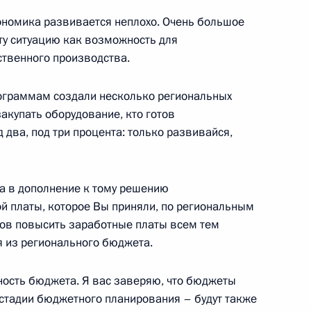
экономика развивается неплохо. Очень большое
ту ситуацию как возможность для
по вопросам социальной
твенного производства.
ограммам создали несколько региональных
закупать оборудование, кто готов
два, под три процента: только развивайся,
заседание Президиума
а в дополнение к тому решению
ой платы, которое Вы приняли, по региональным
тов повысить заработные платы всем тем
 из регионального бюджета.
 направлению «Социальная
ость бюджета. Я вас заверяю, что бюджеты
стадии бюджетного планирования – будут также