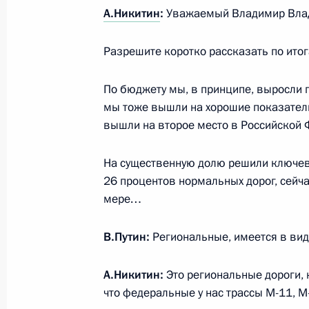
А.Никитин
:
Уважаемый Владимир Вла
Заседание комиссии Госсовета по
Разрешите коротко рассказать по итог
политика»
28 июля 2023 года, 17:00
По бюджету мы, в принципе, выросли 
мы тоже вышли на хорошие показатели
вышли на второе место в Российской 
Встреча с губернатором Новгородс
Никитиным
На существенную долю решили ключеву
26 процентов нормальных дорог, сейча
19 июня 2023 года, 14:00
мере…
В.Путин:
Региональные, имеется в вид
Встреча с губернатором Новгородс
Никитиным
А.Никитин:
Это региональные дороги, 
что федеральные у нас трассы М-11, М
21 сентября 2022 года, 17:30