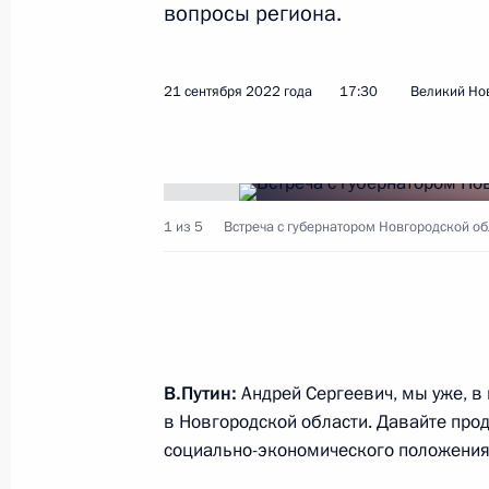
вопросы региона.
Показа
21 сентября 2022 года
17:30
Великий Но
Встреча с губернатором Новгородс
Никитиным
21 сентября 2023 года, 19:05
1 из 5
Встреча с губернатором Новгородской о
Встреча с победителями Чемпионат
21 сентября 2023 года, 18:50
В.Путин:
Андрей Сергеевич, мы уже, в 
Посещение центра «Возвращение»
в Новгородской области. Давайте про
социально-экономического положения 
21 сентября 2023 года, 17:10