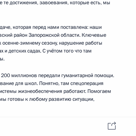
 те достижения, завоевания, которые есть, мы
кой области Андреем
адаче, которая перед нами поставлена: наши
вский район Запорожской области. Ключевые
к осенне-зимнему сезону, нарушение работы
 и детских садах. С учётом того что там
ы.
номической поддержки
а 200 миллионов передали гуманитарной помощи.
дование для школ. Понятно, там спецоперация
, системы жизнеобеспечения работают. Помогаем
 мы готовы к любому развитию ситуации,
 направлению «Социальная
рацию, всё-таки это вопросы гуманитарного
 образование, ЖКХ, водоснабжение,