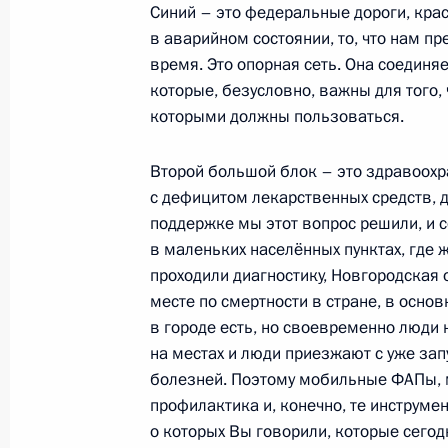
Разделы сайта
Информацион
Синий – это федеральные дороги, красн
Президента
ресурсы
в аварийном состоянии, то, что нам п
России
Президента Ро
время. Это опорная сеть. Она соединя
которые, безусловно, важны для того,
События
Президент России
Текущий ресурс
которыми должны пользоваться.
Структура
Конституция Росс
Видео и фото
Государственная
Документы
Второй большой блок – это здравоохр
символика
Контакты
с дефицитом лекарственных средств, 
Обратиться к Пре
Поиск
поддержке мы этот вопрос решили, и се
Президент Росси
гражданам школь
в маленьких населённых пунктах, где
возраста
Для СМИ
проходили диагностику, Новгородская 
Виртуальный тур 
месте по смертности в стране, в основ
Кремлю
Подписаться
в городе есть, но своевременно люди
Владимир Путин 
Справочник
личный сайт
на местах и люди приезжают с уже за
Дикая природа Ро
болезней. Поэтому мобильные ФАПы, 
Версия для людей
с ограниченными
профилактика и, конечно, те инструм
возможностями
о которых Вы говорили, которые сего