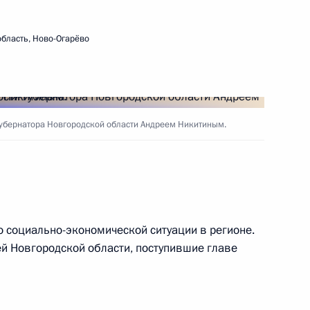
ть следующие материалы
бласть, Ново-Огарёво
овгородской области Андреем
убернатора Новгородской области Андреем Никитиным.
о вопросу развития
нов
 социально-экономической ситуации в регионе.
й Новгородской области, поступившие главе
ами регионов