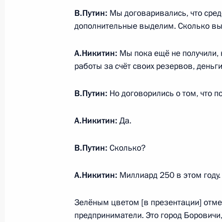
В.Путин:
Мы договаривались, что сред
дополнительные выделим. Сколько вы
Андрей Никитин назначен времен
губернатора Новгородской области
А.Никитин:
Мы пока ещё не получили, 
13 февраля 2017 года, 13:30
работы за счёт своих резервов, деньг
В.Путин:
Но договорились о том, что п
А.Никитин:
Да.
Встреча с военнослужащими Во
В.Путин:
Сколько?
26 июля 2026 года
А.Никитин:
Миллиард 250 в этом году.
Зелёным цветом [в презентации] отмеч
предприниматели. Это город Боровичи