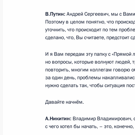
В.Путин:
Андрей Сергеевич, мы с Вами
Поэтому в целом понятно, что происход
Встреча с врио губернатора Новго
уточнить, что происходит по тем проб
Никитиным
сделано, что, Вы считаете, предстоит с
2 сентября 2017 года, 13:40
И я Вам передам эту папку с «Прямой л
но вопросы, которые волнуют людей, т
повторить, многим коллегам говорю об
Встреча с врио губернатора Новго
за один день, проблемы накапливалис
Никитиным
нужно сделать так, чтобы ситуация по
18 апреля 2017 года, 18:15
Давайте начнём.
Встреча с Андреем Никитиным
А.Никитин:
Владимир Владимирович, с
с чего хотел бы начать, – это, конечно
13 февраля 2017 года, 13:35