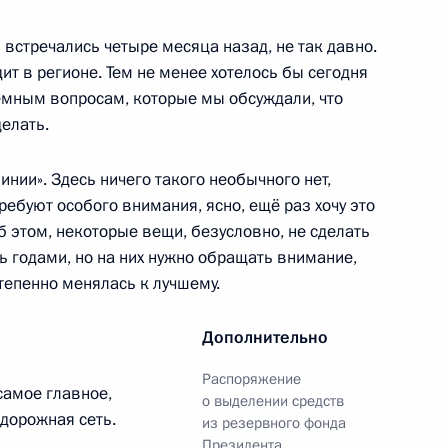
 встречались четыре месяца назад, не так давно.
ит в регионе. Тем не менее хотелось бы сегодня
родской области Андреем
лемным вопросам, которые мы обсуждали, что
делать.
инии». Здесь ничего такого необычного нет,
ребуют особого внимания, ясно, ещё раз хочу это
 этом, некоторые вещи, безусловно, не сделать
родской области Андреем
ь годами, но на них нужно обращать внимание,
степенно менялась к лучшему.
Дополнительно
Распоряжение
амое главное,
о выделении средств
, дорожная сеть.
из резервного фонда
Президента