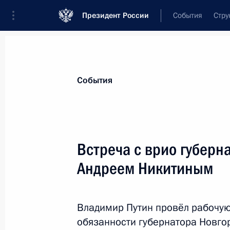
Президент России
События
Стру
Материалы по выбранной персоне
События
Никитин
,
Андрей
Сергеевич
Министр транспорта
Встреча с врио губерн
Андреем Никитиным
Лента событий
Владимир Путин провёл рабочу
обязанности губернатора Новго