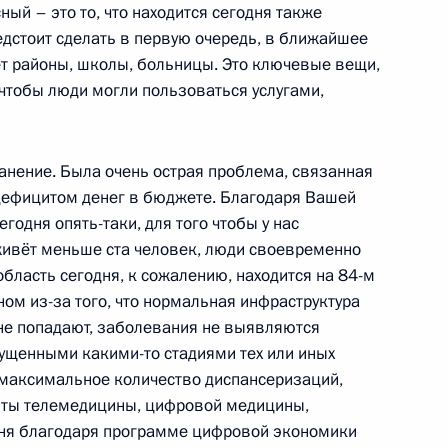
ные
Официальные
Правовая и
ый – это то, что находится сегодня также
сетевые ресурсы
техническая
редстоит сделать в первую очередь, в ближайшее
ссии
Президента России
информация
ет районы, школы, больницы. Это ключевые вещи,
 чтобы люди могли пользоваться услугами,
MAX
О портале
ВКонтакте
Об использовании
ии
информации сайта
Rutube
О персональных
Telegram-канал
анение. Была очень острая проблема, связанная
данных пользователей
YouTube
дефицитом денег в бюджете. Благодаря Вашей
зиденту
Написать в редакцию
годня опять-таки, для того чтобы у нас
и —
ного
 живёт меньше ста человек, люди своевременно
область сегодня, к сожалению, находится на 84-м
по
ном из-за того, что нормальная инфраструктура
 не попадают, заболевания не выявляются
—
пущенными какими-то стадиями тех или иных
ссии
максимальное количество диспансеризаций,
енты телемедицины, цифровой медицины,
дня благодаря программе цифровой экономики