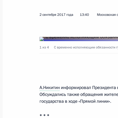
Показа
2 сентября 2017 года
13:40
Московская о
Рабочая встреча с губернатором Н
Никитиным
31 мая 2018 года, 20:00
1 из 4
С временно исполняющим обязанности г
Заседание президиума Госсовета п
промышленного потенциала регио
1 февраля 2018 года, 19:45
А.Никитин
информировал Президента о
Обсуждались также обращения жителе
государства в ходе «Прямой линии».
Встреча с вновь избранными глав
* * *
20 сентября 2017 года, 14:40