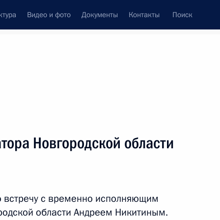
ктура
Видео и фото
Документы
Контакты
Поиск
Все персоны
атора Новгородской области
Подписаться на ленту
ю встречу с временно исполняющим
родской области Андреем Никитиным.