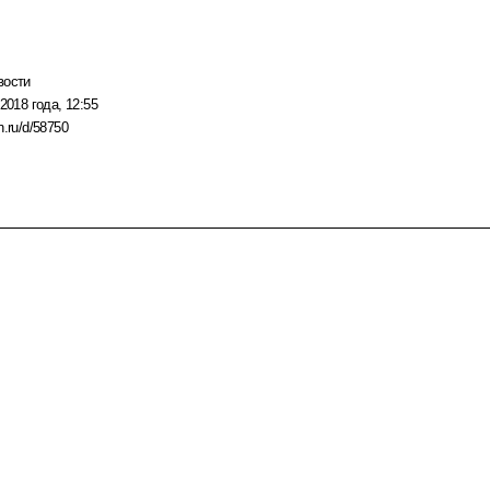
вости
2018 года, 12:55
n.ru/d/58750