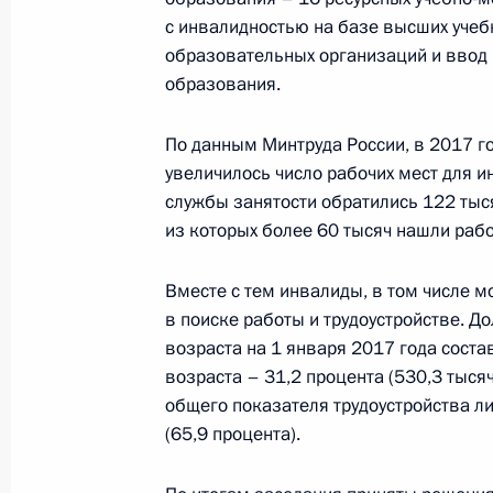
с инвалидностью на базе высших уче
Заседание президиума Совета по 
образовательных организаций и ввод
27 октября 2017 года, 17:00
образования.
По данным Минтруда России, в 2017 год
Совещание по развитию лёгкой п
увеличилось число рабочих мест для и
службы занятости обратились 122 тыся
24 августа 2017 года, 14:10
из которых более 60 тысяч нашли работ
Вместе с тем инвалиды, в том числе м
Перечень поручений по итогам Пр
в поиске работы и трудоустройстве. 
Путиным
возраста на 1 января 2017 года сост
возраста – 31,2 процента (530,3 тысяч
22 июня 2017 года, 16:00
общего показателя трудоустройства л
(65,9 процента).
Встреча с главой Минобрнауки Ол