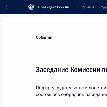
Президент России
События
Стру
Материалы по выбранной персоне
События
Васильева
,
Ольга
Юрьевна
Заседание Комиссии п
Под председательством советни
Лента событий
состоялось очередное заседани