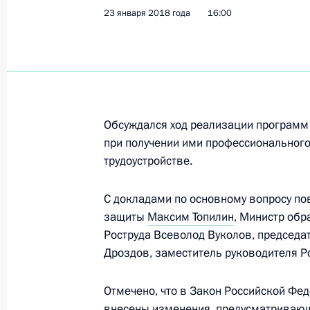
Заседание Совета по межнациона
23 января 2018 года
16:00
29 ноября 2019 года, 18:20
Заседание Совета по реализации г
в сфере защиты семьи и детей
Обсуждался ход реализации программ
4 июля 2019 года, 17:00
при получении ими профессиональног
трудоустройстве.
С докладами по основному вопросу по
Встреча с Министром просвещения
защиты
Максим Топилин
, Министр обр
21 мая 2019 года, 12:30
Роструда Всеволод Вуколов, председа
Дроздов, заместитель руководителя Р
Встреча с главой Минпросвещения
Отмечено, что в Закон Российской Фе
внесены изменения, предусматриваю