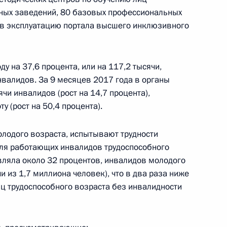
бных заведений, 80 базовых профессиональных
противодействию коррупции
 в эксплуатацию портала высшего инклюзивного
у на 37,6 процента, или на 117,2 тысячи,
ромышленности
нвалидов. За 9 месяцев 2017 года в органы
чи инвалидов (рост на 14,7 процента),
у (рост на 50,4 процента).
олодого возраста, испытывают трудности
ямой линии с Владимиром
Доля работающих инвалидов трудоспособного
авляла около 32 процентов, инвалидов молодого
и из 1,7 миллиона человек), что в два раза ниже
иц трудоспособного возраста без инвалидности
ьгой Васильевой