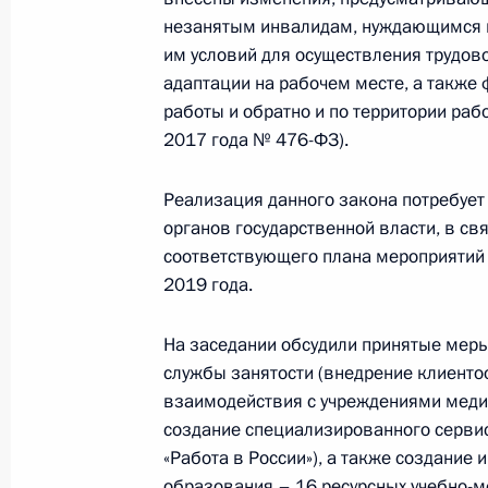
31 января 2019 года, 15:10
незанятым инвалидам, нуждающимся в
им условий для осуществления трудов
адаптации на рабочем месте, а также
Совещание с членами Правительст
работы и обратно и по территории раб
2017 года № 476-ФЗ).
28 ноября 2018 года, 17:00
Реализация данного закона потребует
органов государственной власти, в св
Совещание с членами Правительст
соответствующего плана мероприятий 
2019 года.
20 июня 2018 года, 16:00
На заседании обсудили принятые мер
службы занятости (внедрение клиент
Заседание Комиссии по делам инв
взаимодействия с учреждениями меди
23 января 2018 года, 16:00
создание специализированного сервис
«Работа в России»), а также создание
образования – 16 ресурсных учебно-м