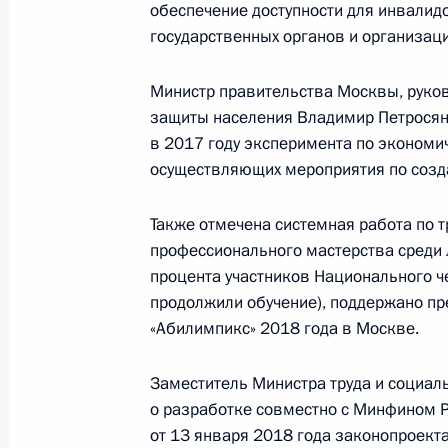
обеспечение доступности для инвалид
Встреча с военнослужащими Во
государственных органов и организац
26 июля 2026 года
Министр правительства Москвы, руко
защиты населения Владимир Петросян
в 2017 году эксперимента по экономи
осуществляющих мероприятия по созд
Разделы сайта
Информацион
Президента
ресурсы
Также отмечена системная работа по т
России
Президента Ро
профессионального мастерства среди 
процента участников Национального ч
События
Президент России
продолжили обучение), поддержано п
Текущий ресурс
Структура
«Абилимпикс» 2018 года в Москве.
Конституция Росс
Видео и фото
Государственная
Документы
символика
Заместитель Министра труда и социа
Контакты
Обратиться к Пре
о разработке совместно с Минфином Р
Поиск
Президент Росси
от 13 января 2018 года законопроект
гражданам школь