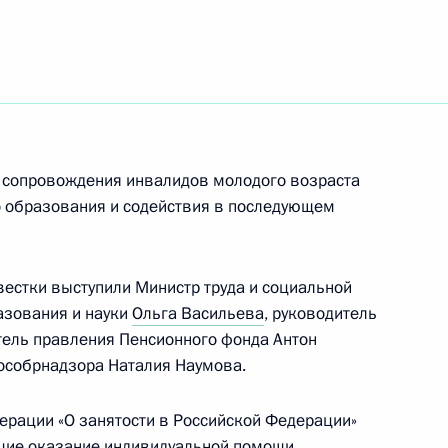
льным отношениям
осударственной политики
 сопровождения инвалидов молодого возраста
о образования и содействия в последующем
вестки выступили Министр труда и социальной
 Ольгой Васильевой
азования и науки
Ольга Васильева
, руководитель
тель правления Пенсионного фонда Антон
особрнадзора Наталия Наумова.
 Ольгой Васильевой
дерации «О занятости в Российской Федерации»
щие оказание индивидуальной помощи