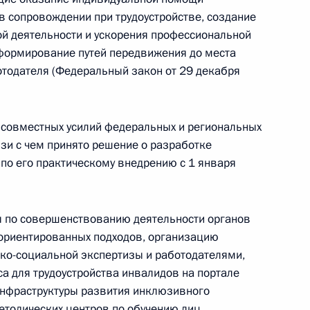
 сопровождении при трудоустройстве, создание
ой деятельности и ускорения профессиональной
 формирование путей передвижения до места
ва
отодателя (Федеральный закон от 29 декабря
 совместных усилий федеральных и региональных
язи с чем принято решение о разработке
ва
по его практическому внедрению с 1 января
ы по совершенствованию деятельности органов
оориентированных подходов, организацию
алидов
ко-социальной экспертизы и работодателями,
а для трудоустройства инвалидов на портале
 инфраструктуры развития инклюзивного
етодических центров по обучению лиц