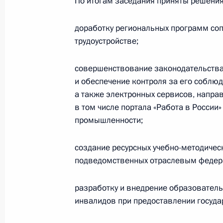
По итогам заседания приняты решени
20 февраля 2017 года, 13:30
доработку региональных программ со
трудоустройстве;
Совещание по вопросам финансир
совершенствование законодательства
науки
и обеспечение контроля за его соблюд
17 октября 2016 года, 18:40
а также электронных сервисов, напра
в том числе портала «Работа в Росси
промышленности;
Подписан Указ «О Министре образо
Федерации»
создание ресурсных учебно-методичес
подведомственных отраслевым федера
19 августа 2016 года, 15:15
разработку и внедрение образователь
инвалидов при предоставлении госуда