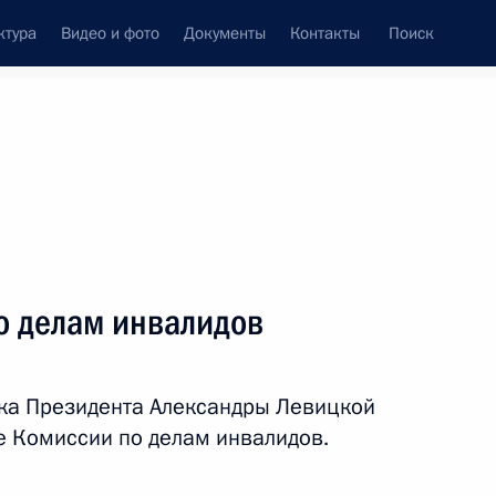
ктура
Видео и фото
Документы
Контакты
Поиск
Все персоны
о делам инвалидов
ка Президента Александры Левицкой
Подписаться на ленту
е Комиссии по делам инвалидов.