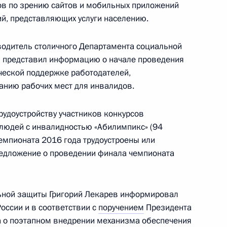
ов по зрению сайтов и мобильных приложений
енно-Морского Флота
ий, представляющих услуги населению.
водитель столичного Департамента социальной
 представил информацию о начале проведения
ческой поддержке работодателей,
анию рабочих мест для инвалидов.
ные
Официальные
Правовая и
сетевые ресурсы
техническая
рудоустройству участников конкурсов
ссии
Президента России
информация
людей с инвалидностью «Абилимпикс» (94
емпионата 2016 года трудоустроены или
MAX
О портале
редложение о проведении финала чемпионата
ВКонтакте
Об использовании
ии
информации сайта
Rutube
О персональных
Telegram-канал
данных пользователей
льной защиты Григорий Лекарев информировал
YouTube
зиденту
Написать в редакцию
оссии и в соответствии с
поручением
Президента
и —
а о поэтапном внедрении механизма обеспечения
ного