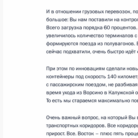
флаг
И в отношении грузовых перевозок, п
4 марта 2022 года, 13:55
большое: Вы нам поставили на контро
Всего загрузка порядка 60 процентов. 
увеличилось количество терминалов с 
формируются поезда из полувагонов. 
Заседание Президиума Государстве
сейчас подхватили, очень быстро идёт
19 октября 2021 года, 16:25
При этом по инновациям сделали нов
контейнеры под скорость 140 километро
Встреча с главой РЖД Олегом Бел
с пассажирским поездом, не разбива
время ухода из Ворсино в Калужской об
6 апреля 2021 года, 13:20
То есть мы стараемся максимально п
Очень важный вопрос, на который Вы 
Встреча с главой РЖД Олегом Бел
транспортных коридоров. Все коридо
прирост. Все. Восток – плюс пять про
25 мая 2020 года, 13:15