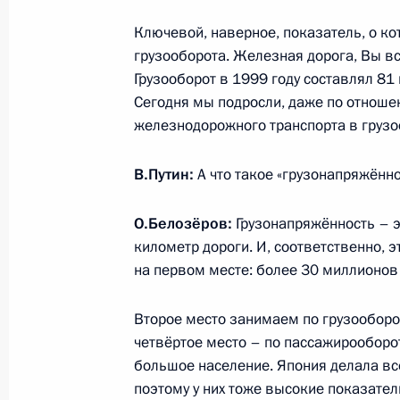
железнодорожной магистрали Моск
Ключевой, наверное, показатель, о ко
15 февраля 2024 года, 22:00
грузооборота. Железная дорога, Вы в
Грузооборот в 1999 году составлял 81 
Сегодня мы подросли, даже по отношен
Встреча с главой РЖД Олегом Бел
железнодорожного транспорта в грузо
12 января 2024 года, 13:30
В.Путин:
А что такое «грузонапряжённ
О.Белозёров:
Грузонапряжённость – э
IV Железнодорожный съезд
километр дороги. И, соответственно, 
15 декабря 2023 года, 16:05
на первом месте: более 30 миллионов
Второе место занимаем по грузооборот
четвёртое место – по пассажирооборот
Совещание по вопросам социально
большое население. Япония делала вс
Смоленской области
поэтому у них тоже высокие показате