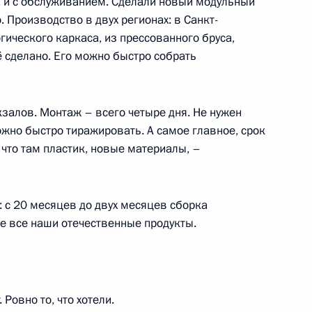
, и с обслуживанием. Сделали новый модульный
озёровым
 Производство в двух регионах: в Санкт-
гического каркаса, из прессованного бруса,
ё сделано. Его можно быстро собрать
ва
залов. Монтаж – всего четыре дня. Не нужен
ожно быстро тиражировать. А самое главное, срок
, что там пластик, новые материалы, –
 Правительственной комиссии
та по направлениям
 с 20 месяцев до двух месяцев сборка
же все наши отечественные продукты.
 Ровно то, что хотели.
 поднят государственный