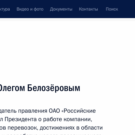
ктура
Видео и фото
Документы
Контакты
Поиск
Все персоны
 правления ОАО
 Олегом Белозёровым
датель правления ОАО «Российские
Подписаться на ленту
 Президента о работе компании,
ов перевозок, достижениях в области