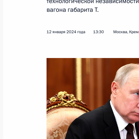
технологической независимости
Встреча с главой РЖД Олегом Бел
вагона габарита Т.
31 июля 2026 года, 13:25
12 января 2024 года
13:30
Москва, Крем
Совещание с членами Правительст
4 июня 2025 года, 17:30
Заседание Совета по развитию физ
17 октября 2024 года, 21:50
Антон Вайно провёл второе заседа
по празднованию 200-летия со дня