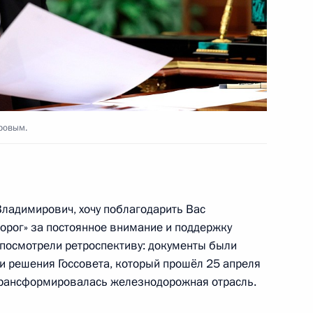
ссовета по направлениям
идиума Правительственной
ровым.
– Санкт-Петербург и седьмого
адимирович, хочу поблагодарить Вас
дорог» за постоянное внимание и поддержку
 посмотрели ретроспективу: документы были
ии решения Госсовета, который прошёл 25 апреля
трансформировалась железнодорожная отрасль.
оскоростной