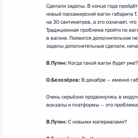
Сделали заделы. В конце года пройдёт 
новый пассажирский вагон габарита Т.
Выставка передовых разработок в 
на 30 сантиметров, а это означает, что
13 июля 2023 года, 15:05
Традиционная проблема пройти по ваго
в вагоне. Появится дополнительное пе
заделы дополнительные сделали, нача
Встреча с Министром транспорта 
и главой РЖД Олегом Белозёровы
В.Путин:
Когда такой вагон будет уже?
5 июня 2023 года, 13:50
О.Белозёров:
В декабре – именно габ
Очень серьёзно продвинулись в модул
Совещание по развитию лесопром
вокзалы и платформы – это проблема дл
10 февраля 2023 года, 16:10
В.Путин:
С новыми материалами?