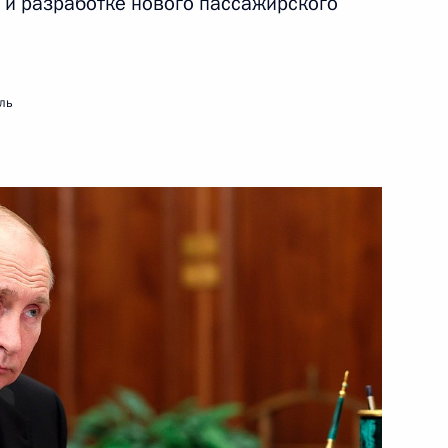
 и разработке нового пассажирского
озёровым
ль
ва
ической культуры и спорта
ние оргкомитета
 рождения Льва Толстого