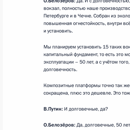
О.Белозёров:
Да. И с долговечностью
Встреча с главой РЖД Олегом Бел
вокзал, полностью наше производство.
6 февраля 2023 года, 13:20
Петербурге и в Чечне. Собран из эколо
повышенная огнестойкость, внутри вс
и установить.
Совещание с членами Правительст
Мы планируем установить 15 таких вок
11 января 2023 года, 15:50
капитальный фундамент, то есть это м
эксплуатации – 50 лет, а с учётом того
долговечность.
Совместное заседание президиума
по транспорту и комиссий Госсове
Композитные платформы точно так же:
«Энергетика» и «Транспорт»
сокращена, плюс это дешевле. Это то
7 октября 2022 года, 14:00
В.Путин:
И долговечные, да?
О.Белозёров:
Да, долговечные, 50 лет.
На пароме «Маршал Рокоссовский»