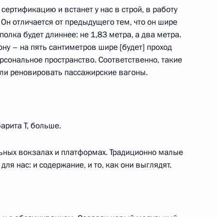
сертификацию и встанет у нас в строй, в работу
 Он отличается от предыдущего тем, что он шире
области квантовых технологий
 полка будет длиннее: не 1,83 метра, а два метра.
ну – на пять сантиметров шире [будет] проход
рсональное пространство. Соответственно, такие
ли реновировать пассажирские вагоны.
Виталием Савельевым
м
арита Т, больше.
ьных вокзалах и платформах. Традиционно малые
ышленного комплекса
я нас: и содержание, и то, как они выглядят.