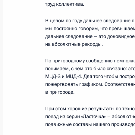
9 сентября 2023 года, 16:05
труд коллектива.
В целом по году дальнее следование 
Открытие объектов транспортной 
мы постоянно говорим, что превышаем
дальнее следование – это доковидное
9 сентября 2023 года, 13:15
на абсолютные рекорды.
По пригородному сообщению немножко 
Открытие движения по третьему М
понимаем, с чем это было связано: эт
диаметру
МЦД-3 и МЦД-4. Для того чтобы постр
пожертвовать графиком. Соответствен
17 августа 2023 года, 14:50
в пригороде.
При этом хорошие результаты по техн
Пленарное заседание Форума буду
поезд из серии «Ласточка» – абсолютн
13 июля 2023 года, 18:15
подвижные составы нашего производс