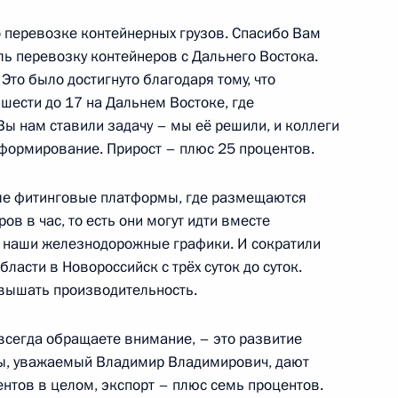
о перевозке контейнерных грузов. Спасибо Вам
ль перевозку контейнеров с Дальнего Востока.
Это было достигнуто благодаря тому, что
шести до 17 на Дальнем Востоке, где
Вы нам ставили задачу – мы её решили, и коллеги
нного Совета
 формирование. Прирост – плюс 25 процентов.
ые фитинговые платформы, где размещаются
в в час, то есть они могут идти вместе
озёровым
я наши железнодорожные графики. И сократили
ласти в Новороссийск с трёх суток до суток.
овышать производительность.
всегда обращаете внимание, – это развитие
озёровым
ры, уважаемый Владимир Владимирович, дают
центов в целом, экспорт – плюс семь процентов.