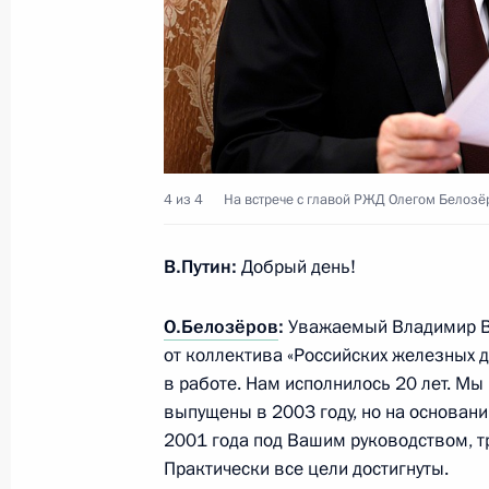
15 октября 2024 года, 18:00
Совместное заседание комиссий Го
«Транспорт», «Энергетика» и през
комиссии по транспорту
4 из 4
На встрече с главой РЖД Олегом Белозё
27 марта 2024 года, 16:00
В.Путин:
Добрый день!
Запуск строительства ВСМ Москва 
О.Белозёров
:
Уважаемый Владимир Вл
энергоблока Ленинградской АЭС
от коллектива «Российских железных 
14 марта 2024 года, 15:55
в работе. Нам исполнилось 20 лет. Мы
выпущены в 2003 году, но на основан
2001 года под Вашим руководством, 
Практически все цели достигнуты.
Совещание по строительству высок