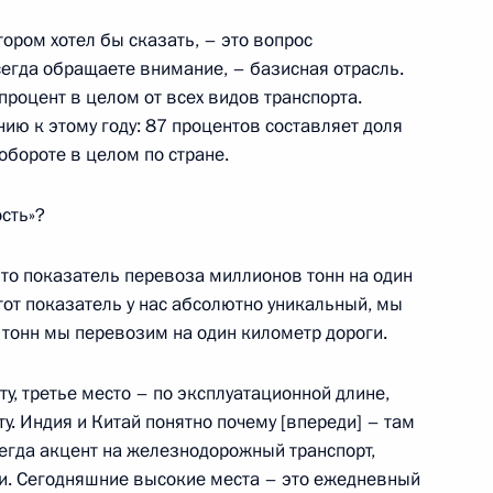
ва – Санкт-Петербург
тором хотел бы сказать, – это вопрос
сегда обращаете внимание, – базисная отрасль.
процент в целом от всех видов транспорта.
ию к этому году: 87 процентов составляет доля
озёровым
обороте в целом по стране.
ость»?
то показатель перевоза миллионов тонн на один
этот показатель у нас абсолютно уникальный, мы
 тонн мы перевозим на один километр дороги.
у, третье место – по эксплуатационной длине,
у. Индия и Китай понятно почему [впереди] – там
-экономического развития
егда акцент на железнодорожный транспорт,
ли. Сегодняшние высокие места – это ежедневный