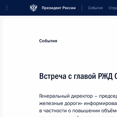
Президент России
События
Стру
Материалы по выбранной персоне
События
Белозёров
,
Олег
Валентинович
генеральный директор – председатель
Встреча с главой РЖД
«Российские железные дороги»
Генеральный директор – предсе
Лента событий
железные дороги» информировал
в частности о повышении объём