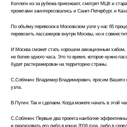
Коллеги из-за рубежа приезжают, смотрят МЦК и стар
проектами заинтересовались и Санкт-Петербург, и Каза
По объёму перевозок в Московском узле у нас 65 проц
перевозить пассажиров внутри Москвы, но и совместит
И Москва сможет стать хорошим авиационным хабом, п
не более одного часа. Это то время, которое нужно п
будет растиражирован на территорию страны.
С.Собянин:
Владимир Владимирович, просим Вашего пор
узла.
В.Путин:
Так и сделаем. Когда можете начать в этой ча
С.Собянин:
Первые два проекта наиболее эффективные 
и реализовать его либо в конце 2018 года, либо в серед