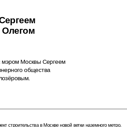
 Сергеем
 Олегом
с мэром Москвы Сергеем
онерного общества
лозёровым.
кт строительства в Москве новой ветки наземного метро.