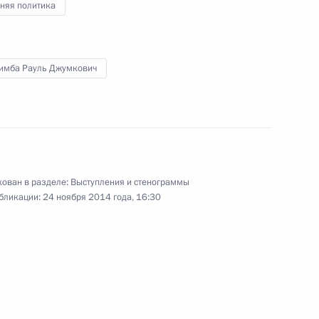
няя политика
имба Рауль Джумкович
ы и независимости Абхазии
 Абхазия Раулем Хаджимбой
ован в разделе:
Выступления и стенограммы
бликации:
24 ноября 2014 года, 16:30
атолием Бибиловым