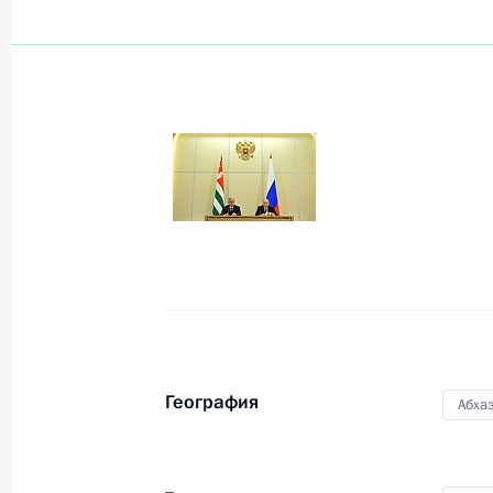
Поздравление Раулю Хаджимбе с п
Президента Абхазии
10 сентября 2019 года, 16:30
Встреча с Президентом Абхазии Р
6 августа 2019 года, 20:25
Встреча с Президентом Абхазии Р
21 ноября 2018 года, 20:10
География
Абха
21 ноября состоится встреча Влад
Абхазии Раулем Хаджимбой