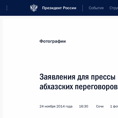
Президент России
События
Стру
Материалы по выбранной персоне
Фотографии
Хаджимба
,
Рауль
Джумкович
Заявления для прессы 
абхазских переговоров
Лента событий
24 ноября 2014 года
16:30
Сочи
1 фо