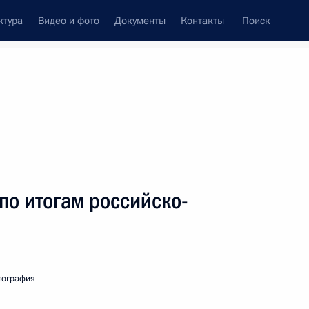
ктура
Видео и фото
Документы
Контакты
Поиск
Все персоны
по итогам российско-
Подписаться на ленту
тография