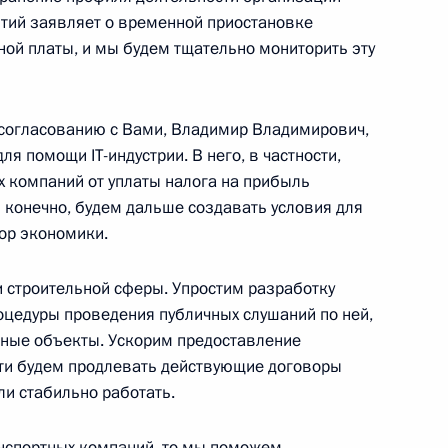
ятий заявляет о временной приостановке
ной платы, и мы будем тщательно мониторить эту
ва
 согласованию с Вами, Владимир Владимирович,
я помощи IT-индустрии. В него, в частности,
 компаний от уплаты налога на прибыль
 конечно, будем дальше создавать условия для
номической поддержки
тор экономики.
 строительной сферы. Упростим разработку
оцедуры проведения публичных слушаний по ней,
нные объекты. Ускорим предоставление
сти будем продлевать действующие договоры
ва
ли стабильно работать.
анспортных компаний, то мы поможем