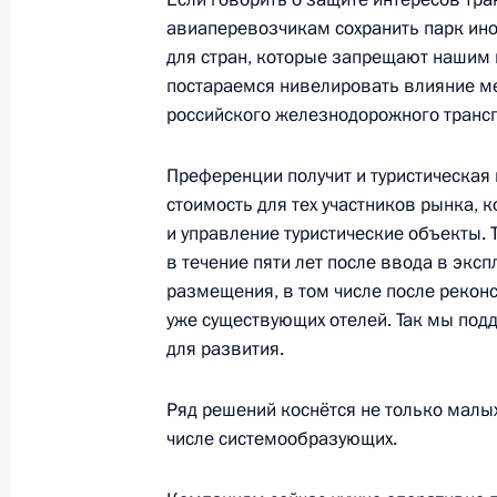
авиаперевозчикам сохранить парк ин
для стран, которые запрещают нашим 
Совещание с членами Правительст
постараемся нивелировать влияние м
10 ноября 2021 года, 15:45
российского железнодорожного трансп
Преференции получит и туристическая
Совещание о научно-техническом 
стоимость для тех участников рынка, к
и управление туристические объекты. 
11 октября 2021 года, 16:00
в течение пяти лет после ввода в эксп
размещения, в том числе после реконс
уже существующих отелей. Так мы под
Рабочая встреча с Министром сель
для развития.
Патрушевым
5 апреля 2021 года, 13:30
Ряд решений коснётся не только малых 
числе системообразующих.