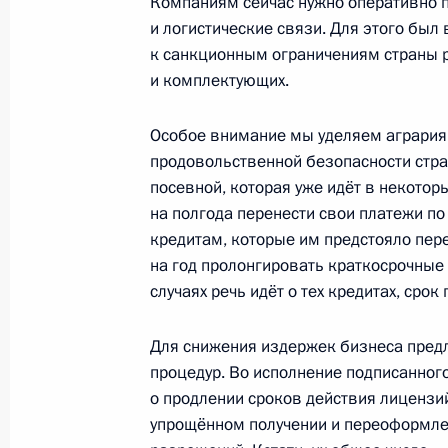
Компаниям сейчас нужно оперативно 
Рабочая встреча с Министром сель
и логистические связи. Для этого был
Патрушевым
к санкционным ограничениям страны 
3 февраля 2020 года, 14:10
и комплектующих.
Особое внимание мы уделяем аграриям.
продовольственной безопасности стра
Заседание Государственного совет
посевной, которая уже идёт в некотор
26 декабря 2019 года, 15:50
на полгода перенести свои платежи п
кредитам, которые им предстояло пер
на год пролонгировать краткосрочные 
Встреча с главой Минсельхоза Ро
случаях речь идёт о тех кредитах, сро
11 сентября 2019 года, 14:50
Для снижения издержек бизнеса пред
процедур. Во исполнение подписанног
о продлении сроков действия лицензи
Совещание с членами Правительст
упрощённом получении и переоформлен