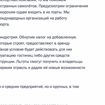
остранных самолётов. Предусмотрим ограничения
морским судам входить в их порты. Мы
ва
еждународных организаций на работу
орта.
 индустрия. Обнулим налог на добавленную
обеспечении развития АПК
оторые строят, предоставляют в аренду
Такое условие будет действовать для них
луатацию гостиниц либо других средств
трукции. Льготы смогут получить и владельцы
держим отрасль и дадим ей новые возможности
ского хозяйства Дмитрием
и средних предприятий, но и крупных, в том