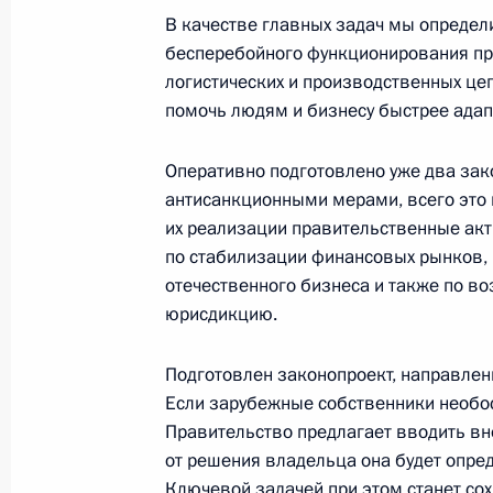
Совещание с членами Правительст
В качестве главных задач мы определ
бесперебойного функционирования пр
19 апреля 2023 года, 18:20
логистических и производственных цеп
помочь людям и бизнесу быстрее ада
Запуск племенного центра по восп
Оперативно подготовлено уже два за
в Тюменской области
антисанкционными мерами, всего это 
21 ноября 2022 года, 17:55
их реализации правительственные акт
по стабилизации финансовых рынков, 
отечественного бизнеса и также по в
юрисдикцию.
Совещание о ходе сезонных полевы
27 сентября 2022 года, 13:15
Подготовлен законопроект, направлен
Если зарубежные собственники необос
Правительство предлагает вводить в
Совещание с членами Правительст
от решения владельца она будет опре
Ключевой задачей при этом станет со