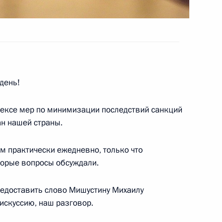
ов служб
день!
лексе мер по минимизации последствий санкций
ан нашей страны.
ссии Дмитрием Патрушевым
м практически ежедневно, только что
торые вопросы обсуждали.
предоставить слово Мишустину Михаилу
ва
искуссию, наш разговор.