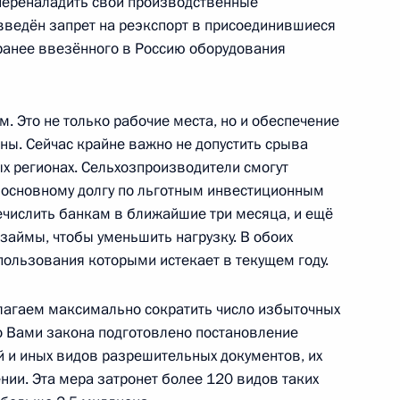
переналадить свои производственные
ского хозяйства Дмитрием
 введён запрет на реэкспорт в присоединившиеся
ранее ввезённого в Россию оборудования
 Это не только рабочие места, но и обеспечение
ны. Сейчас крайне важно не допустить срыва
а
ых регионах. Сельхозпроизводители смогут
о основному долгу по льготным инвестиционным
ечислить банкам в ближайшие три месяца, и ещё
займы, чтобы уменьшить нагрузку. В обоих
ссии Дмитрием Патрушевым
к пользования которыми истекает в текущем году.
лагаем максимально сократить число избыточных
о Вами закона подготовлено постановление
й и иных видов разрешительных документов, их
ва
ии. Эта мера затронет более 120 видов таких