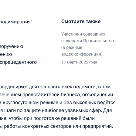
Смотрите также
ладимирович!
точных городов
Участники совещания
с членами Правительства
поручению
(в режиме
шению
видеоконференции)
еспрецедентного
10 марта 2022 года
ва
ординирует деятельность всех ведомств, в том
влечением представителей бизнеса, объединений
нних полевых работ
в круглосуточном режиме и без выходных ведётся
я шаги по защите наиболее уязвимых сфер. Для
ние, чтобы при подготовке решений были
ы работы конкретных секторов или предприятий.