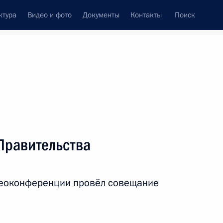
ктура
Видео и фото
Документы
Контакты
Поиск
Все персоны
тва Российской
Правительства
идеоконференции провёл совещание
Подписаться на ленту