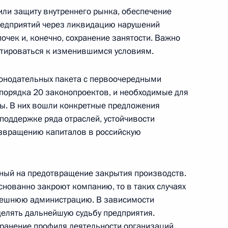
ва
или защиту внутреннего рынка, обеспечение
едприятий через ликвидацию нарушений
очек и, конечно, сохранение занятости. Важно
птироваться к изменившимся условиям.
роизводству индейки
конодательных пакета с первоочередными
порядка 20 законопроектов, и необходимые для
ы. В них вошли конкретные предложения
поддержке ряда отраслей, устойчивости
озвращению капиталов в российскую
х работ
ный на предотвращение закрытия производств.
нованно закроют компанию, то в таких случаях
нешнюю администрацию. В зависимости
ва
делять дальнейшую судьбу предприятия.
хранение профиля деятельности организаций