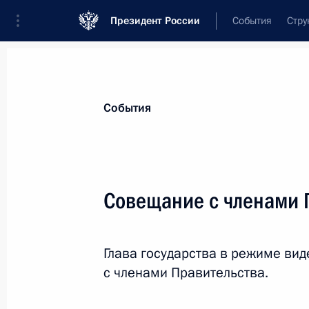
Президент России
События
Стру
Материалы по выбранной персоне
События
Патрушев
,
Дмитрий
Николаевич
Заместитель Председателя Правительс
Совещание с членами 
Федерации
Глава государства в режиме в
Лента событий
с членами Правительства.