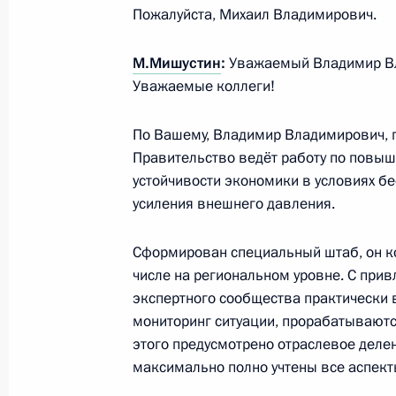
Пожалуйста, Михаил Владимирович.
М.Мишустин
:
Уважаемый Владимир В
Совещание по развитию дальневос
Уважаемые коллеги!
5 сентября 2023 года, 18:15
По Вашему, Владимир Владимирович, 
Правительство ведёт работу по повы
устойчивости экономики в условиях б
Совещание с членами Правительст
усиления внешнего давления.
19 июля 2023 года, 20:45
Сформирован специальный штаб, он ко
числе на региональном уровне. С при
Совещание о ходе проведения весе
экспертного сообщества практически 
мониторинг ситуации, прорабатываютс
18 мая 2023 года, 13:30
этого предусмотрено отраслевое деле
максимально полно учтены все аспект