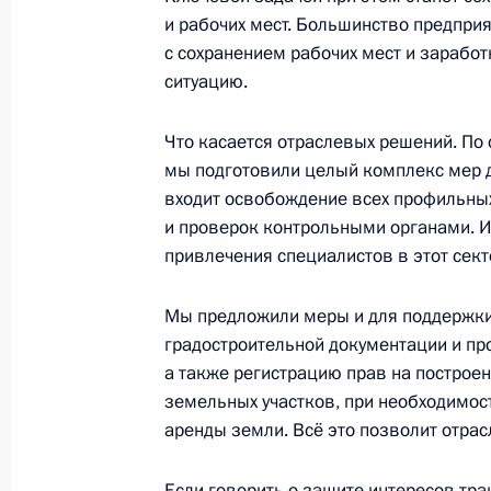
8 июля 2022 года, 16:40
и рабочих мест. Большинство предпри
с сохранением рабочих мест и заработ
ситуацию.
Совещание с членами Правительст
Что касается отраслевых решений. По
23 марта 2022 года, 16:55
мы подготовили целый комплекс мер дл
входит освобождение всех профильных
и проверок контрольными органами. И
Совещание о мерах социально-эко
привлечения специалистов в этот сек
регионов
16 марта 2022 года, 18:10
Мы предложили меры и для поддержки
градостроительной документации и пр
а также регистрацию прав на построе
земельных участков, при необходимо
Совещание с членами Правительст
аренды земли. Всё это позволит отрас
10 марта 2022 года, 17:55
Если говорить о защите интересов тр