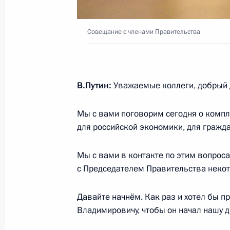
Российской Федерации и директор
14 мая 2024 года, 21:25
Совещание с членами Правительства
Встреча с представителями АПК
В.Путин:
Уважаемые коллеги, добрый 
5 марта 2024 года, 20:45
Мы с вами поговорим сегодня о комп
для российской экономики, для гражд
Встреча с главой Минсельхоза Ро
Мы с вами в контакте по этим вопроса
20 февраля 2024 года, 23:25
с Председателем Правительства неко
Давайте начнём. Как раз и хотел бы 
Совещание с членами Правительст
Владимировичу, чтобы он начал нашу д
25 октября 2023 года, 18:35