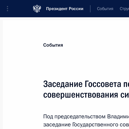
Президент России
События
Стру
Материалы по выбранной персоне
События
Никитин
,
Александр
Валерьевич
Заседание Госсовета п
совершенствования си
Лента событий
Под председательством Владими
заседание Государственного со