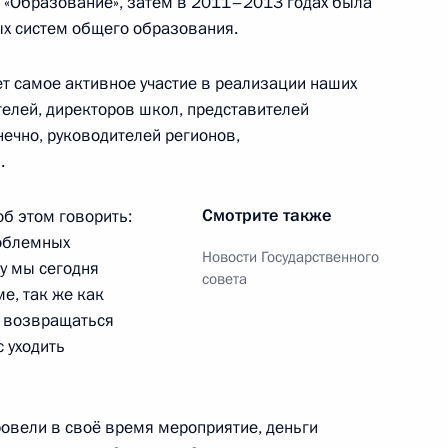
 «Образование», затем в 2011–2013 годах была
х систем общего образования.
ет самое активное участие в реализации наших
телей, директоров школ, представителей
ные
Официальные
Правовая и
нечно, руководителей регионов,
сетевые ресурсы
техническая
ссии
Президента России
информация
.
MAX
О портале
Смотрите также
об этом говорить:
ВКонтакте
Об использовании
роблемных
ии
информации сайта
Rutube
Новости Государственного
му мы сегодня
О персональных
совета
Telegram-канал
данных пользователей
ме, так же как
YouTube
зиденту
Написать в редакцию
ы возвращаться
и —
с уходить
ного
по
ровели в своё время мероприятие, деньги
—