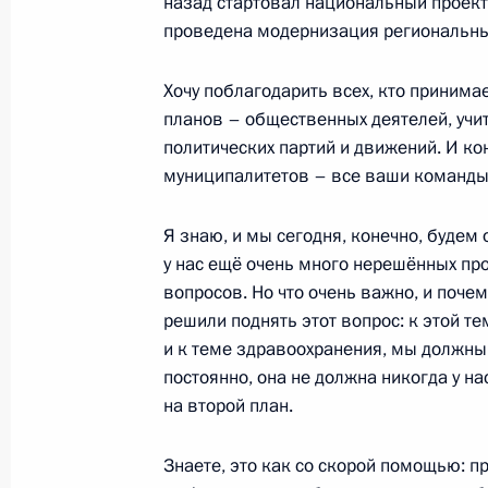
назад стартовал национальный проект
проведена модернизация региональны
Хочу поблагодарить всех, кто принима
планов – общественных деятелей, учи
Разделы сайта
Информацион
политических партий и движений. И ко
Президента
ресурсы
России
Президента Ро
муниципалитетов – все ваши команды
События
Президент России
Я знаю, и мы сегодня, конечно, будем 
Текущий ресурс
Структура
у нас ещё очень много нерешённых п
Конституция Росс
Видео и фото
вопросов. Но что очень важно, и поче
Государственная
Документы
символика
решили поднять этот вопрос: к этой те
Контакты
Обратиться к Пре
и к теме здравоохранения, мы должн
Поиск
Президент Росси
постоянно, она не должна никогда у на
гражданам школь
на второй план.
возраста
Для СМИ
Виртуальный тур 
Кремлю
Подписаться
Знаете, это как со скорой помощью: п
Владимир Путин 