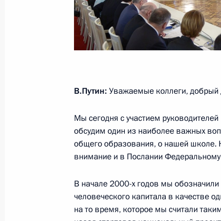
Заседание Госсовета по вопросам 
общего образования
23 декабря 2015 года, 15:15
Александр Никитин назначен вре
В.Путин:
Уважаемые коллеги, добрый 
обязанности главы администрации
Мы сегодня с участием руководителей 
25 мая 2015 года, 16:10
обсудим один из наиболее важных воп
общего образования, о нашей школе. 
внимание и в Послании Федеральному
В начале 2000-х годов мы обозначили
Встреча с военнослужащими Во
человеческого капитала в качестве о
на то время, которое мы считали таки
26 июля 2026 года