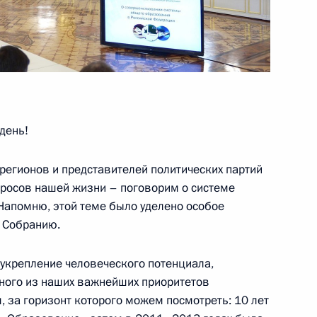
совершенствования системы
менно исполняющим
день!
 Тамбовской области
регионов и представителей политических партий
росов нашей жизни – поговорим о системе
Напомню, этой теме было уделено особое
 Собранию.
 укрепление человеческого потенциала,
енно-Морского Флота
дного из наших важнейших приоритетов
м, за горизонт которого можем посмотреть: 10 лет