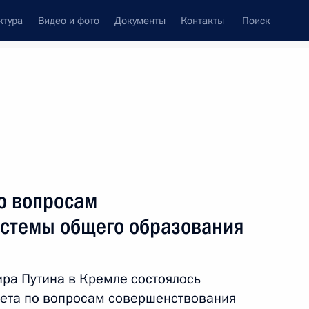
ктура
Видео и фото
Документы
Контакты
Поиск
Все персоны
о вопросам
стемы общего образования
Подписаться на ленту
ра Путина в Кремле состоялось
вета по вопросам совершенствования