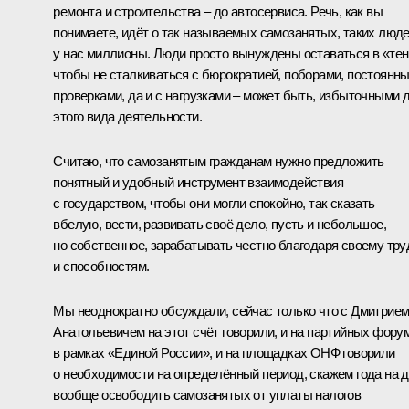
ремонта и строительства – до автосервиса. Речь, как вы
понимаете, идёт о так называемых самозанятых, таких люд
у нас миллионы. Люди просто вынуждены оставаться в «тен
чтобы не сталкиваться с бюрократией, поборами, постоянн
проверками, да и с нагрузками – может быть, избыточными 
этого вида деятельности.
Считаю, что самозанятым гражданам нужно предложить
понятный и удобный инструмент взаимодействия
с государством, чтобы они могли спокойно, так сказать
вбелую, вести, развивать своё дело, пусть и небольшое,
но собственное, зарабатывать честно благодаря своему тру
и способностям.
Мы неоднократно обсуждали, сейчас только что с Дмитрие
Анатольевичем на этот счёт говорили, и на партийных фору
в рамках «Единой России», и на площадках ОНФ говорили
о необходимости на определённый период, скажем года на д
вообще освободить самозанятых от уплаты налогов