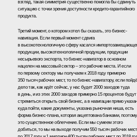
взгляд, такая симметрия существенно помогла бы сдвинуть
ситуацию с точки зрения доступности кредито-гарантийного
продукта.
Третий момент, о котором хотел бы сказать, это бизнес-
навигация. Если первый момент сдвига
в высокотехнологичную сферу касался импортозамещающе
продукции, высокотехнологичной продукции, продукции
несырьевого экспорта, то бизнес-навигатор в основном
нацелен на массовый сектор – это рабочие места. И если
по первому сектору мы получаем к 2018 году примерно
350 тысяч рабочих мест, то по бизнес-навигатору, если пойд
дело так, как идёт сейчас, у нас будет 2000 заходов туда
в день, и из этих 2000 заходов примерно 15 процентов будут
стремиться открыть свой бизнес, а в навигации прямо указан
куда пойти, какие документы, указана рыночная ниша, есть
форма бизнес-плана, которая акцептована банками, поэтом
это существенное облегчение. Если мы сумеем этого
добиться, то мы на выходе получим 550 тысяч рабочих мес
по 2017 году и 1 миллион 400 тысяч рабочих мест по 2018 год