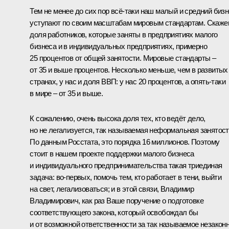
Тем не менее до сих пор всё‑таки наш малый и средний биз
уступают по своим масштабам мировым стандартам. Скаже
доля работников, которые заняты в предприятиях малого
бизнеса и в индивидуальных предприятиях, примерно
25 процентов от общей занятости. Мировые стандарты –
от 35 и выше процентов. Несколько меньше, чем в развитых
странах, у нас и доля ВВП: у нас 20 процентов, а опять‑таки
в мире – от 35 и выше.
К сожалению, очень высока доля тех, кто ведёт дело,
но не легализуется, так называемая неформальная занятост
По данным Росстата, это порядка 16 миллионов. Поэтому
сто
и
т в нашем проекте поддержки малого бизнеса
и индивидуального предпринимательства такая триединая
задача: во‑первых, помочь тем, кто работает в тени, выйти
на свет, легализоваться; и в этой связи, Владимир
Владимирович, как раз Ваше поручение о подготовке
соответствующего закона, который освобождал бы
и от возможной ответственности за так называемое незакон