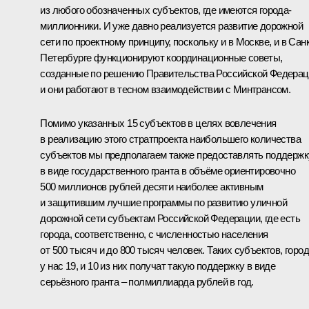
из любого обозначенных субъектов, где имеются города-
миллионники. И уже давно реализуется развитие дорожной
сети по проектному принципу, поскольку и в Москве, и в Санк
Петербурге функционируют координационные советы,
созданные по решению Правительства Российской Федерац
и они работают в тесном взаимодействии с Минтрансом.
Помимо указанных 15 субъектов в целях вовлечения
в реализацию этого стратпроекта наибольшего количества
субъектов мы предполагаем также предоставлять поддержк
в виде государственного гранта в объёме ориентировочно
500 миллионов рублей десяти наиболее активным
и защитившим лучшие программы по развитию уличной
дорожной сети субъектам Российской Федерации, где есть
города, соответственно, с численностью населения
от 500 тысяч и до 800 тысяч человек. Таких субъектов, горо
у нас 19, и 10 из них получат такую поддержку в виде
серьёзного гранта – полмиллиарда рублей в год.