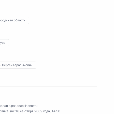
29 сентября 2009 года
7 фото
ородская область
тура
н Сергей Герасимович
Дмитрий Медведев посетил
Московскую школу
управления «Сколково»
ован в разделе:
Новости
бликации:
18 сентября 2009 года, 14:50