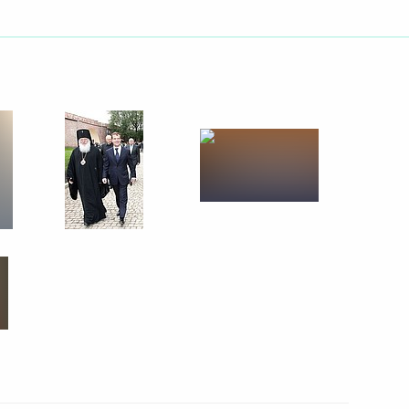
1 октября 2009 года
2 фото
Заключительный этап
оперативно-стратегических
учений «Запад-2009»