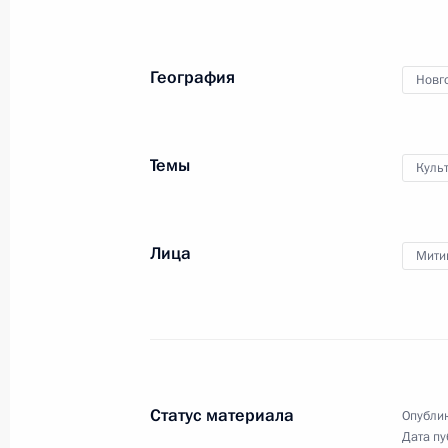
30 сентября 2009 года
5 фото
География
Новг
Темы
Куль
Лица
Мити
Визит в Швейцарию
Статус материала
Опублик
Дата пу