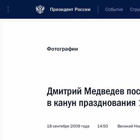
Президент России
События
Стру
Видеозаписи
Фотографии
Аудиозапи
Все материалы
Поездки
Совещания, 
Фотографии
Показа
Дмитрий Медведев пос
в канун празднования 
Поездка в Курскую область
18 сентября 2009 года
14:50
Великий Но