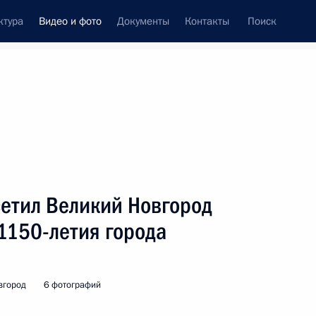
ктура
Видео и фото
Документы
Контакты
Поиск
си
встречи
Церемонии
октябрь, 2009
ть следующие материалы
етил Великий Новгород
1150-летия города
Встреча с участниками российско-
французского Совета
сотрудничества по вопросам
вгород
6 фотографий
европейской безопасности