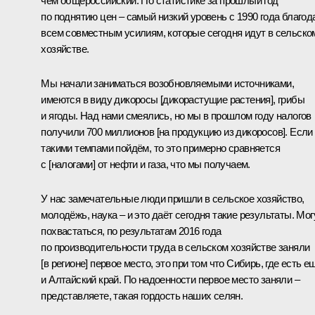
чем общероссийский. По статистике за прошлый год
по поднятию цен – самый низкий уровень с 1990 года благод
всем совместным усилиям, которые сегодня идут в сельско
хозяйстве.
Мы начали заниматься возобновляемыми источниками,
имеются в виду дикоросы [дикорастущие растения], грибы
и ягоды. Над нами смеялись, но мы в прошлом году налогов
получили 700 миллионов [на продукцию из дикоросов]. Если
такими темпами пойдём, то это примерно сравняется
с [налогами] от нефти и газа, что мы получаем.
У нас замечательные люди пришли в сельское хозяйство,
молодёжь, наука – и это даёт сегодня такие результаты. Мог
похвастаться, по результатам 2016 года
по производительности труда в сельском хозяйстве заняли
[в регионе] первое место, это при том что Сибирь, где есть е
и Алтайский край. По надоенности первое место заняли –
представляете, такая гордость наших селян.