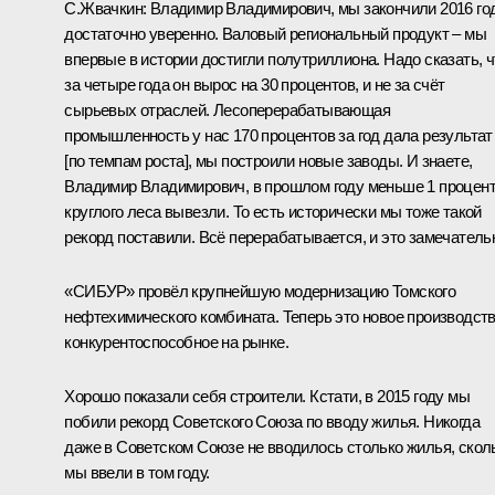
С.Жвачкин
:
Владимир Владимирович, мы закончили 2016 го
достаточно уверенно. Валовый региональный продукт – мы
впервые в истории достигли полутриллиона. Надо сказать, ч
за четыре года он вырос на 30 процентов, и не за счёт
сырьевых отраслей. Лесоперерабатывающая
промышленность у нас 170 процентов за год дала результат
[по темпам роста], мы построили новые заводы. И знаете,
Владимир Владимирович, в прошлом году меньше 1 процен
круглого леса вывезли. То есть исторически мы тоже такой
рекорд поставили. Всё перерабатывается, и это замечатель
«СИБУР» провёл крупнейшую модернизацию Томского
нефтехимического комбината. Теперь это новое производств
конкурентоспособное на рынке.
Хорошо показали себя строители. Кстати, в 2015 году мы
побили рекорд Советского Союза по вводу жилья. Никогда
даже в Советском Союзе не вводилось столько жилья, скол
мы ввели в том году.