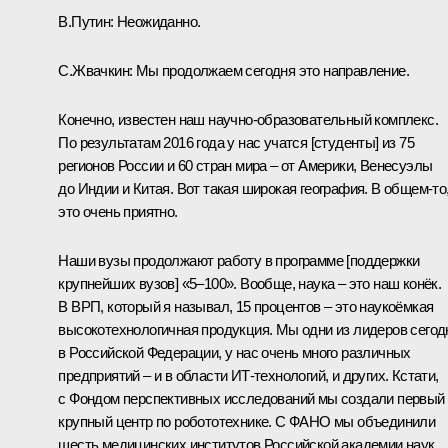
В.Путин:
Неожиданно.
С.Жвачкин:
Мы продолжаем сегодня это направление.
Конечно, известен наш научно-образовательный комплекс.
По результатам 2016 года у нас учатся [студенты] из 75
регионов России и 60 стран мира – от Америки, Венесуэлы
до Индии и Китая. Вот такая широкая география. В общем-то
это очень приятно.
Наши вузы продолжают работу в программе [поддержки
крупнейших вузов] «5–100». Вообще, наука – это наш конёк.
В ВРП, который я называл, 15 процентов – это наукоёмкая
высокотехнологичная продукция. Мы одни из лидеров сегод
в Российской Федерации, у нас очень много различных
предприятий – и в области ИТ-технологий, и других. Кстати,
с Фондом перспективных исследований мы создали первый
крупный центр по робототехнике. С ФАНО мы объединили
шесть медицинских институтов Российской академии наук