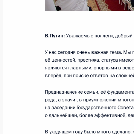
12 ноября 2024 года, 15:00
Встреча с руководителями фракций
В.Путин:
Уважаемые коллеги, добрый 
15 декабря 2023 года, 22:10
У нас сегодня очень важная тема. Мы
её ценностей, престижа, статуса имею
Встреча с главой фракции «Единая 
являются главными, опорными в реше
Владимиром Васильевым
вперёд, при поиске ответов на сложн
22 марта 2023 года, 12:00
Предназначение семьи, её фундамент
рода, а значит, в приумножении много
на заседании Государственного Совет
Встреча с руководством Госдумы и
о дальнейшей, более эффективной, де
7 июля 2022 года, 20:50
В уходящем году было много сделано,