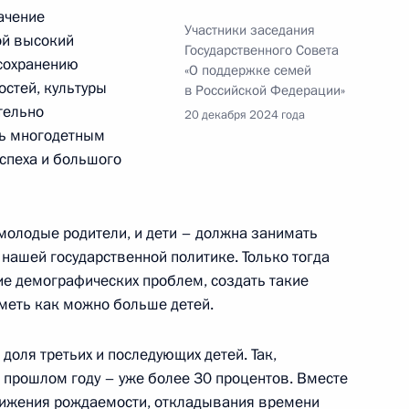
ачение
Участники заседания
ой высокий
ая Россия» Владимиром
Государственного Совета
 сохранению
«О поддержке семей
остей, культуры
в Российской Федерации»
тельно
20 декабря 2024 года
ть многодетным
спеха и большого
сильевым и Сергеем
 молодые родители, и дети – должна занимать
нашей государственной политике. Только тогда
е демографических проблем, создать такие
иметь как можно больше детей.
тником Президента
 доля третьих и последующих детей. Так,
 в прошлом году – уже более 30 процентов. Вместе
снижения рождаемости, откладывания времени