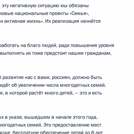
И эту негативную ситуацию мы обязаны
вы Республики Дагестан
новые национальные проекты «Семья»,
и активная жизнь». Их реализация начнётся
аботать на благо людей, ради повышения уровня
ана Владимиром Васильевым
И выполнять их тоже предстоит нашим гражданам,
ё развития нас с вами, россиян, должно быть
идёт об увеличении числа многодетных семей.
ым
, в которой растёт много детей, – это и есть
х в указе, вышедшем в начале этого года,
ики Дагестан Владимиром
огодетных семей. Это предоставление мест
ядке, бесплатное обеспечение детей до 6 лет