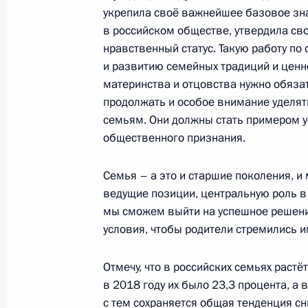
укрепила своё важнейшее базовое зн
в российском обществе, утвердила св
Встреча с лидером фракции «Един
нравственный статус. Такую работу по
Васильевым
и развитию семейных традиций и ценн
19 октября 2021 года, 17:50
материнства и отцовства нужно обяза
продолжать и особое внимание уделя
семьям. Они должны стать примером у
общественного признания.
Рабочая встреча с Владимиром Ва
Меликовым
Семья – а это и старшие поколения, и
5 октября 2020 года, 16:10
ведущие позиции, центральную роль в 
мы сможем выйти на успешное решени
условия, чтобы родители стремились 
Владимир Васильев назначен сове
Отмечу, что в российских семьях растёт
5 октября 2020 года, 15:55
в 2018 году их было 23,3 процента, а
с тем сохраняется общая тенденция 