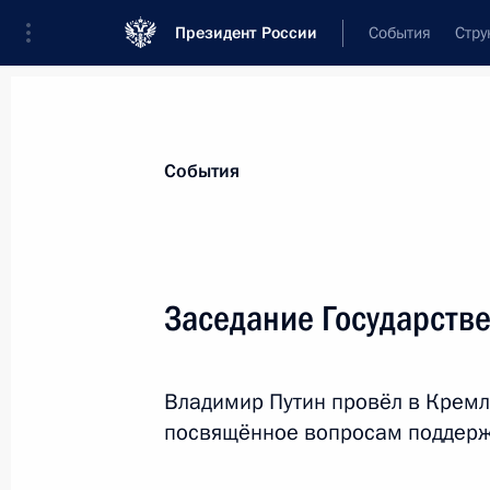
Президент России
События
Стру
Материалы по выбранной персоне
События
Васильев
,
Владимир
Абдуалиевич
руководитель фракции всероссийской 
Заседание Государстве
«Единая Россия» в Государственной Ду
Владимир Путин провёл в Кремл
Лента событий
посвящённое вопросам поддерж