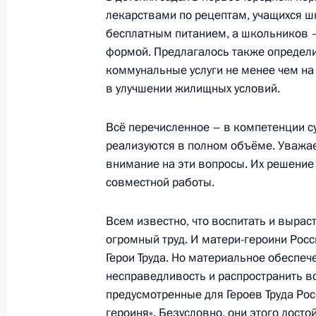
лекарствами по рецептам, учащихся 
8 июля 2019 года, 14:10
бесплатным питанием, а школьников 
формой. Предлагалось также определи
коммунальные услуги не менее чем на
Совещание по вопросам повышени
в улучшении жилищных условий.
лекарственного обеспечения
Всё перечисленное – в компетенции с
16 ноября 2018 года, 16:50
реализуются в полном объёме. Уважае
внимание на эти вопросы. Их решение
совместной работы.
Встреча с врио главы Дагестана 
10 июля 2018 года, 14:15
Всем известно, что воспитать и выраст
огромный труд. И матери-героини Росс
Герои Труда. Но материальное обеспечен
несправедливость и распространить вс
Рабочая встреча с врио главы Даг
предусмотренные для Героев Труда Ро
Васильевым
героиня». Безусловно, они этого досто