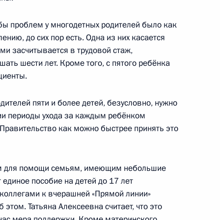
бы проблем у многодетных родителей было как
ению, до сих пор есть. Одна из них касается
ьми засчитывается в трудовой стаж,
естана Владимиром
ать шести лет. Кроме того, с пятого ребёнка
циенты.
дителей пяти и более детей, безусловно, нужно
сии периоды ухода за каждым ребёнком
м
 Правительство как можно быстрее принять это
м для помощи семьям, имеющим небольшие
 единое пособие на детей до 17 лет
менно исполняющим
 коллегами к вчерашней «Прямой линии»
 этом. Татьяна Алексеевна считает, что это
час мера поддержки. Кроме материнского