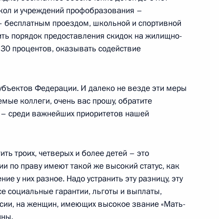
школ и учреждений профобразования –
– бесплатным проездом, школьной и спортивной
ть порядок предоставления скидок на жилищно-
 30 процентов, оказывать содействие
я эффективности системы
убъектов Федерации. И далеко не везде эти меры
мые коллеги, очень вас прошу, обратите
 – среди важнейших приоритетов нашей
Владимиром Васильевым
ить троих, четверых и более детей – это
ии по праву имеют такой же высокий статус, как
ие у них разное. Надо устранить эту разницу, эту
е социальные гарантии, льготы и выплаты,
естана Владимиром
ссии, на женщин, имеющих высокое звание «Мать-
йны.