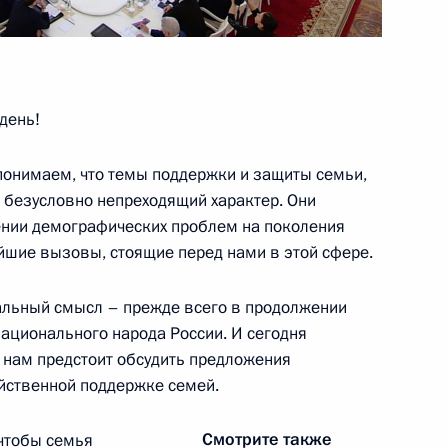
 Государственной Думы
день!
 понимаем, что темы поддержки и защиты семьи,
т безусловно непреходящий характер. Они
Россия» в Госдуме
нии демографических проблем на поколения
ейшие вызовы, стоящие перед нами в этой сфере.
альный смысл – прежде всего в продолжении
национального народа России. И сегодня
а нам предстоит обсудить предложения
 главами фракций
йственной поддержке семей.
Смотрите также
 чтобы семья