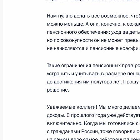
13 марта 2018 года, 18:30
Нам нужно делать всё возможное, что
можно меньше. А они, конечно, к сожал
пенсионного обеспечения: уход за дет
Рабочая встреча с врио главы Даг
но по совокупности он не может превыш
Васильевым
не начисляются и пенсионные коэффи
4 декабря 2017 года, 19:00
Такие ограничения пенсионных прав ро
устранить и учитывать в размере пен
Встреча с Владимиром Васильевы
до достижения им полутора лет. Прошу
решение.
3 октября 2017 года, 16:40
Уважаемые коллеги! Мы много делае
доходы. С прошлого года уже действует
Владимир Васильев назначен вре
включительно. Когда мы готовились с
обязанности главы Дагестана
с гражданами России, тоже говорили об
на самом деле самое действенная сей
3 октября 2017 года, 16:30