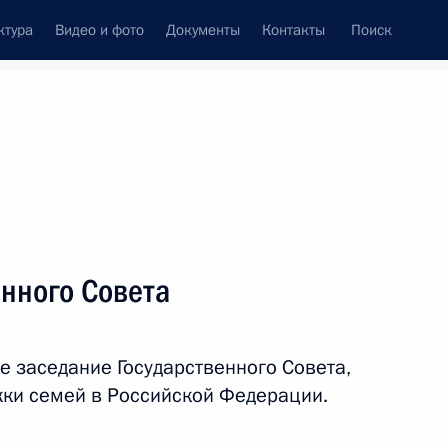
ктура
Видео и фото
Документы
Контакты
Поиск
Все персоны
политической партии
нного Совета
ме
е заседание Государственного Совета,
Подписаться на ленту
ки семей в Российской Федерации.