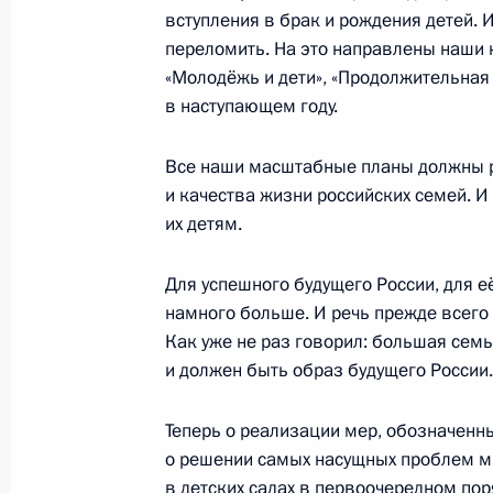
вступления в брак и рождения детей. 
Сергей Меликов назначен врио Гла
переломить. На это направлены наши 
«Молодёжь и дети», «Продолжительная 
5 октября 2020 года, 15:50
в наступающем году.
Все наши масштабные планы должны р
Рабочая встреча с главой Дагест
и качества жизни российских семей. 
20 ноября 2019 года, 18:00
их детям.
Для успешного будущего России, для е
намного больше. И речь прежде всего 
Встреча с Хабибом Нурмагомедов
Как уже не раз говорил: большая семья
12 сентября 2019 года, 16:45
и должен быть образ будущего России.
Теперь о реализации мер, обозначенны
Рабочая встреча с главой Республ
о решении самых насущных проблем мн
в детских садах в первоочередном пор
Васильевым