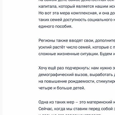
капитала, который является нашим и
Но вот эта мера комплексная, и она 
таких семей доступность социального 
Встреча с руководителем фракции
единого пособия.
Васильевым
15 августа 2017 года, 13:50
Регионы также вводят свои, дополнит
усилий растёт число семей, которые с
сложные жизненные ситуации. Будем и
Заседание оргкомитета «Победа»
Хочу ещё раз подчеркнуть: нам нужно
20 апреля 2017 года, 14:30
демографический вызов, выработать 
на повышение рождаемости, стимулиров
четыре и больше детей.
Встреча с руководителями парламе
Одна из таких мер – это материнский к
14 июля 2016 года, 18:20
Сейчас, когда мы ставим перед собой