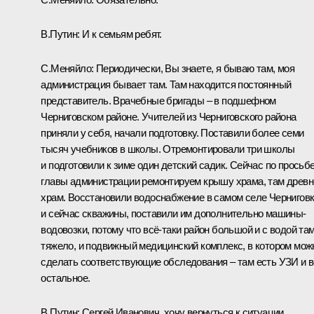
В.Путин:
И к семьям ребят.
С.Меняйло:
Периодически, Вы знаете, я бываю там, моя
администрация бывает там. Там находится постоянный
представитель. Врачебные бригады – в подшефном
Черниговском районе. Учителей из Черниговского района
приняли у себя, начали подготовку. Поставили более семи
тысяч учебников в школы. Отремонтировали три школы
и подготовили к зиме один детский садик. Сейчас по просьб
главы администрации ремонтируем крышу храма, там древн
храм. Восстановили водоснабжение в самом селе Чернигов
и сейчас скважины, поставили им дополнительно машины-
водовозки, потому что всё-таки район большой и с водой та
тяжело, и подвижный медицинский комплекс, в котором мож
сделать соответствующие обследования – там есть УЗИ и 
остальное.
В.Путин:
Сергей Иванович, хочу вернуться к ситуации