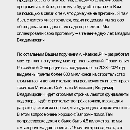
программы такой нет, поэтому я буду обращаться к Вам
за помощью в связи с тем, что дома уже не пригодны. Я там
был, с жителями встречался, ходил по домам, мы заново
обследовали все дома – их надо переселять. Мы
спланировали свою программу – в течение двух лет, Владим
Владимирович.
По остальным Вашим поручениям. «Кавказ.РФ» разработал
мастер-план по туризму, мастер-план хороший. Правительст
Российской Федерации нас поддержало, на 2023–2024 год
выделены гранты более 600 миллионов на строительство
глэмпингов, и дополнительно там реализуются инвест-проек
такие как Мамисон. Сейчас на Мамисоне, Владимир
Владимирович, идёт огромная стройка, льются фундаменты
под опоры, идёт строительство трёх стоянок, гаража для
ратраков, сети инженерные, мы туда подвели практически вс
В этом вопросе очень хорошо «Газпром» помог. Там
по трассировке должно было быть 4,5 километра, но мы
с «Газпромом» договорились 15 километров сделать, это