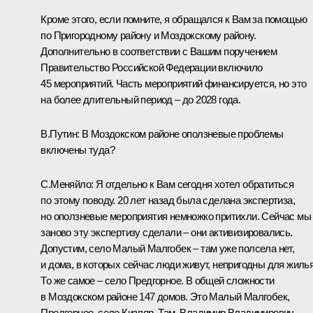
Кроме этого, если помните, я обращался к Вам за помощью
по Пригородному району и Моздокскому району.
Дополнительно в соответствии с Вашим поручением
Правительство Российской Федерации включило
45 мероприятий. Часть мероприятий финансируется, но это
на более длительный период – до 2028 года.
В.Путин:
В Моздокском районе оползневые проблемы
включены туда?
С.Меняйло:
Я отдельно к Вам сегодня хотел обратиться
по этому поводу. 20 лет назад была сделана экспертиза,
но оползневые мероприятия немножко притихли. Сейчас мы
заново эту экспертизу сделали – они активизировались.
Допустим, село Малый Малгобек – там уже полсела нет,
и дома, в которых сейчас люди живут, непригодны для жилья
То же самое – село Предгорное. В общей сложности
в Моздокском районе 147 домов. Это Малый Малгобек,
Предгорное, село Кизляр. Там, Владимир Владимирович,