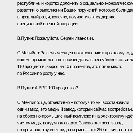
республике, и коротко доложить о социально-экономическо
развитии, о выполнении Ваших поручений, которые были д
в прошлый раз, и, конечно, по участию в поддержке
специальной военной операции.
В.Путин:
Пожалуйста, Сергей Иванович.
С.Меняйло:
За семь месяцев по отношению к прошлому год
индекс промышленного производства в республике составл
110 процентов, вырос на 10 процентов, это пятое место
по России по росту у нас.
В.Путин:
А ВРП 100 процентов?
С.Меняйло:
Да, объективно – потому что мы восстановили
один завод, это медный завод, который сейчас востребован,
на оборонно-промышленный комплекс и на электронику идё
чистая медь, вакуумная сварка. Заново отстроен завод
по производству всех видов кормов – это 250 тысяч тонн в го