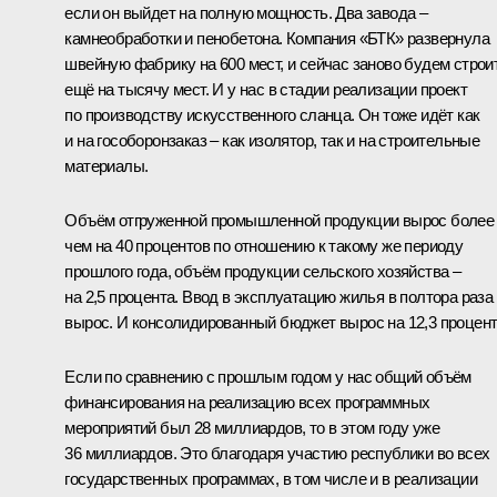
если он выйдет на полную мощность. Два завода –
камнеобработки и пенобетона. Компания «БТК» развернула
швейную фабрику на 600 мест, и сейчас заново будем строи
ещё на тысячу мест. И у нас в стадии реализации проект
по производству искусственного сланца. Он тоже идёт как
и на гособоронзаказ – как изолятор, так и на строительные
материалы.
Объём отгруженной промышленной продукции вырос более
чем на 40 процентов по отношению к такому же периоду
прошлого года, объём продукции сельского хозяйства –
на 2,5 процента. Ввод в эксплуатацию жилья в полтора раза
вырос. И консолидированный бюджет вырос на 12,3 процент
Если по сравнению с прошлым годом у нас общий объём
финансирования на реализацию всех программных
мероприятий был 28 миллиардов, то в этом году уже
36 миллиардов. Это благодаря участию республики во всех
государственных программах, в том числе и в реализации