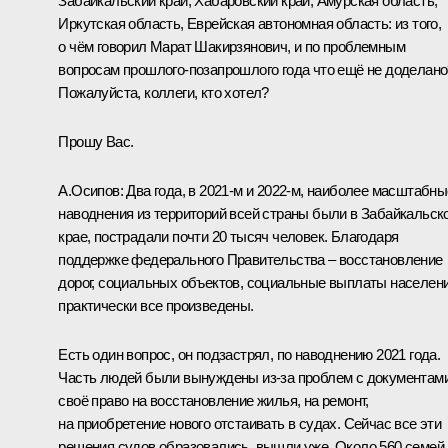
Забайкальский край, Хабаровский край, Амурская область,
Иркутская область, Еврейская автономная область: из того,
о чём говорил Марат Шакирзянович, и по проблемным
вопросам прошлого-позапрошлого года что ещё не доделано
Пожалуйста, коллеги, кто хотел?
Прошу Вас.
А.Осипов
:
Два года, в 2021-м и 2022-м, наиболее масштабны
наводнения из территорий всей страны были в Забайкальск
крае, пострадали почти 20 тысяч человек. Благодаря
поддержке федерального Правительства – восстановление
дорог, социальных объектов, социальные выплаты населен
практически все произведены.
Есть один вопрос, он подзастрял, по наводнению 2021 года.
Часть людей были вынуждены из-за проблем с документам
своё право на восстановление жилья, на ремонт,
на приобретение нового отстаивать в судах. Сейчас все эти
решения судов образовались, вышли уже. Около 560 семей,