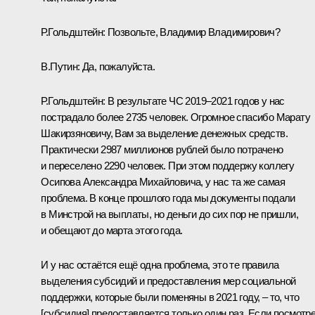
Р.Гольдштейн
:
Позвольте, Владимир Владимирович?
В.Путин:
Да, пожалуйста.
Р.Гольдштейн:
В результате ЧС 2019–2021 годов у нас
пострадало более 2735 человек. Огромное спасибо Марату
Шакирзяновичу, Вам за выделение денежных средств.
Практически 2987 миллионов рублей было потрачено
и переселено 2290 человек. При этом поддержу коллегу
Осипова Александра Михайловича, у нас та же самая
проблема. В конце прошлого года мы документы подали
в Минстрой на выплаты, но деньги до сих пор не пришли,
и обещают до марта этого года.
И у нас остаётся ещё одна проблема, это те правила
выделения субсидий и предоставления мер социальной
поддержки, которые были поменяны в 2021 году, – то, что
[субсидия] предоставляется только один раз. Если посмотр