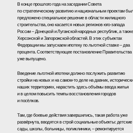
В конце прошлого года на заседании Совета
по стратегическому развитию и национальным проектам бы
предложено специальное решение в области жилищного
строительства, оно касается новых регионов юго-запада
России – Донецкой и Луганской народных республик, а такж
Херсонской и Запорожской областей. В этих субъектах
Федерации мы запускаем ипотеку по льготной ставке – два
процента. Соответствующее постановление Правительства
уже выпущено.
Введение льготной ипотеки должно послужить развитию
стройки на новых и на самом-то деле на давних, историческ
наших территориях, нарастить здесь объёмы ввода жилья
и в целом повысить темпы восстановления городов
и посёлков.
Там, где боевые действия завершились, такая работа уже
развёрнута, вводятся в строй социальные объекты: детские
сады, школы, больницы, поликлиники, – ремонтируется