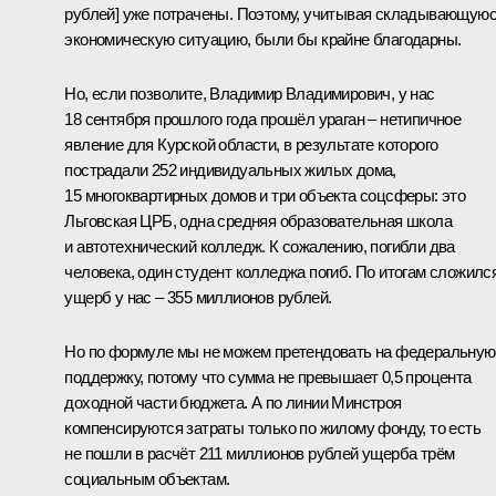
рублей] уже потрачены. Поэтому, учитывая складывающую
экономическую ситуацию, были бы крайне благодарны.
Но, если позволите, Владимир Владимирович, у нас
18 сентября прошлого года прошёл ураган – нетипичное
явление для Курской области, в результате которого
пострадали 252 индивидуальных жилых дома,
15 многоквартирных домов и три объекта соцсферы: это
Льговская ЦРБ, одна средняя образовательная школа
и автотехнический колледж. К сожалению, погибли два
человека, один студент колледжа погиб. По итогам сложилс
ущерб у нас – 355 миллионов рублей.
Но по формуле мы не можем претендовать на федеральную
поддержку, потому что сумма не превышает 0,5 процента
доходной части бюджета. А по линии Минстроя
компенсируются затраты только по жилому фонду, то есть
не пошли в расчёт 211 миллионов рублей ущерба трём
социальным объектам.