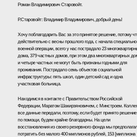
Роман Владимирович Старовойт.
Р.Старовойт
:
Владимир Владимирович, добрый день!
Хочу поблагодарить Вас за это принятое решение, потому чт
действительно с весны прошлого года, с начала специально
военной операции, всего у нас пострадало 23 многоквартир
дома, 379 частных домов, при этом два многоквартирных до
и четыре частных не могут быть признаны годными для
проживания. Пострадало семь объектов социальной
инфраструктуры: пять школ, один детский сад и одна
участковая больница.
Находимся в контакте с Правительством Российской
Федерации, Маратом Шакирзяновичем, с Минстроем. Колле
все данные передали, поэтому, если будет принято решение
по помощи, будем крайне благодарны. На цели
восстановления из своего резервного фонда мы предполага
потратить без малого 400 миллионов рублей, 153 [миллиона