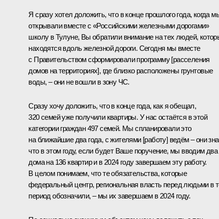
Я сразу хотел доложить, что в конце прошлого года, когда м
открывали вместе с «Российскими железными дорогами»
школу в Тулуне, Вы обратили внимание на тех людей, котор
находятся вдоль железной дороги. Сегодня мы вместе
с Правительством сформировали программу [расселения
домов на территориях], где близко расположены грунтовые
воды, – они не вошли в зону ЧС.
Сразу хочу доложить, что в конце года, как я обещал,
320 семей уже получили квартиры. У нас остаётся в этой
категории граждан 497 семей. Мы спланировали это
на ближайшие два года, с жителями [работу] ведём – они зна
что в этом году, если будет Ваше поручение, мы вводим два
дома на 136 квартир и в 2024 году завершаем эту работу.
В целом понимаем, что те обязательства, которые
федеральный центр, региональная власть перед людьми в т
период обозначили, – мы их завершаем в 2024 году.