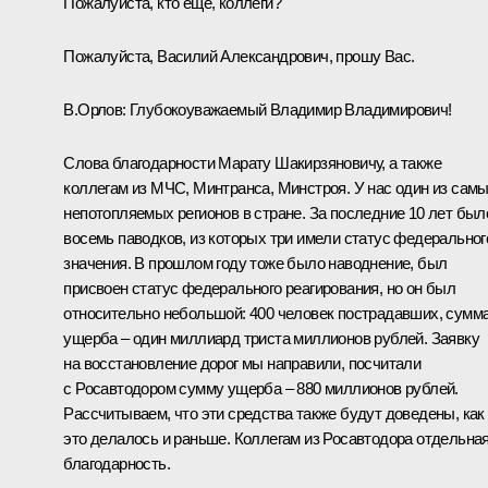
Пожалуйста, кто ещё, коллеги?
Пожалуйста, Василий Александрович, прошу Вас.
В.Орлов
:
Глубокоуважаемый Владимир Владимирович!
Слова благодарности Марату Шакирзяновичу, а также
коллегам из МЧС, Минтранса, Минстроя. У нас один из сам
непотопляемых регионов в стране. За последние 10 лет был
восемь паводков, из которых три имели статус федеральног
значения. В прошлом году тоже было наводнение, был
присвоен статус федерального реагирования, но он был
относительно небольшой: 400 человек пострадавших, сумм
ущерба – один миллиард триста миллионов рублей. Заявку
на восстановление дорог мы направили, посчитали
с Росавтодором сумму ущерба – 880 миллионов рублей.
Рассчитываем, что эти средства также будут доведены, как
это делалось и раньше. Коллегам из Росавтодора отдельна
благодарность.