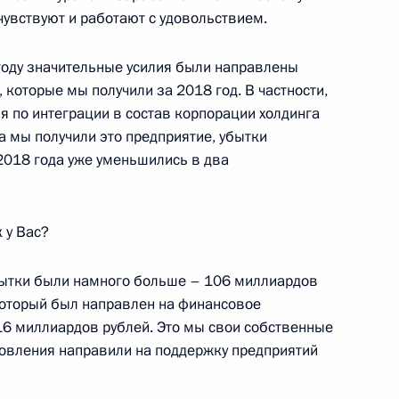
чувствуют и работают с удовольствием.
 году значительные усилия были направлены
которые мы получили за 2018 год. В частности,
я по интеграции в состав корпорации холдинга
да мы получили это предприятие, убытки
 2018 года уже уменьшились в два
 у Вас?
ные
Официальные
Правовая и
сетевые ресурсы
техническая
бытки были намного больше – 106 миллиардов
ссии
Президента России
информация
который был направлен на финансовое
16 миллиардов рублей. Это мы свои собственные
MAX
О портале
овления направили на поддержку предприятий
ВКонтакте
Об использовании
ии
информации сайта
Rutube
О персональных
Telegram-канал