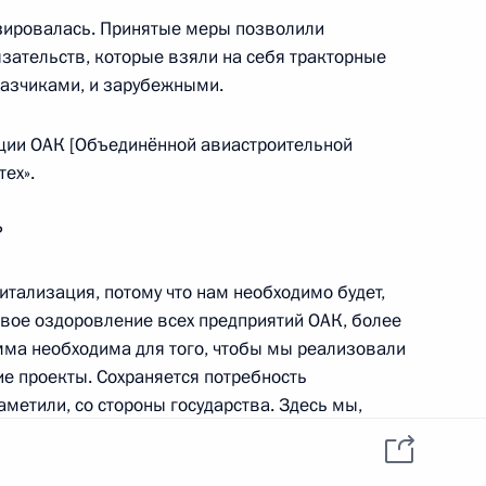
данных пользователей
YouTube
изировалась. Принятые меры позволили
зиденту
Написать в редакцию
язательств, которые взяли на себя тракторные
и —
ного
казчиками, и зарубежными.
по
ации ОАК [Объединённой авиастроительной
ех».
—
ссии
?
питализация, потому что нам необходимо будет,
вое оздоровление всех предприятий ОАК, более
мма необходима для того, чтобы мы реализовали
Все материалы сайта
доступны по лицензии:
е проекты. Сохраняется потребность
Creative Commons
метили, со стороны государства. Здесь мы,
Attribution 4.0
International
ржку.