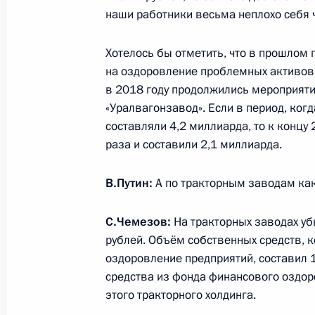
наши работники весьма неплохо себя 
Хотелось бы отметить, что в прошлом
на оздоровление проблемных активов, 
в 2018 году продолжились мероприяти
«Уралвагонзавод». Если в период, ког
составляли 4,2 миллиарда, то к концу
раза и составили 2,1 миллиарда.
В.Путин:
А по тракторным заводам как
Разделы сайта
Информацион
Президента
ресурсы
С.Чемезов:
На тракторных заводах у
России
Президента Ро
рублей. Объём собственных средств, 
оздоровление предприятий, составил 
События
Президент России
Текущий ресурс
средства из фонда финансового оздор
Структура
Конституция Росс
этого тракторного холдинга.
Видео и фото
Государственная
Документы