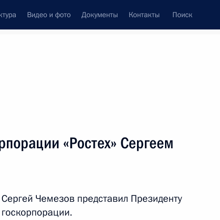
ктура
Видео и фото
Документы
Контакты
Поиск
орпорации «Ростех» Сергеем
» Сергей Чемезов представил Президенту
 госкорпорации.