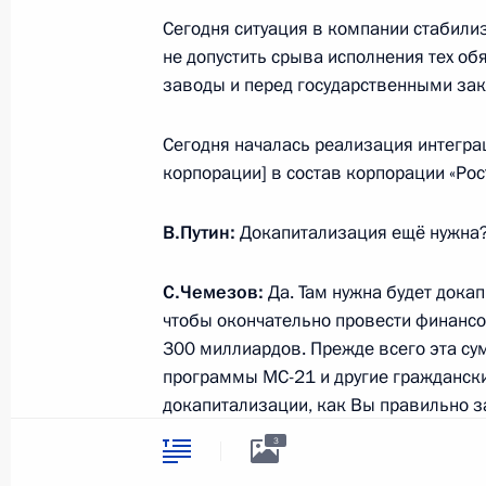
символика
Контакты
Сегодня ситуация в компании стабил
Обратиться к Пре
Поиск
не допустить срыва исполнения тех об
Президент Росси
гражданам школь
заводы и перед государственными за
возраста
Для СМИ
Виртуальный тур 
Сегодня началась реализация интегр
Кремлю
Подписаться
корпорации] в состав корпорации «Рост
Владимир Путин 
Справочник
личный сайт
Дикая природа Ро
В.Путин:
Докапитализация ещё нужна
Версия для людей
с ограниченными
возможностями
С.Чемезов:
Да. Там нужна будет дока
чтобы окончательно провести финансо
English
300 миллиардов. Прежде всего эта су
программы МС-21 и другие граждански
Администрация
докапитализации, как Вы правильно за
Президента России
2026 год
конечно, рассчитываем на Вашу подде
3