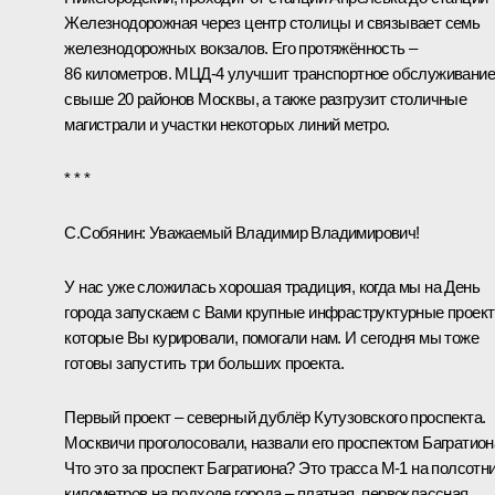
Железнодорожная через центр столицы и связывает семь
железнодорожных вокзалов. Его протяжённость –
86 километров. МЦД-4 улучшит транспортное обслуживание
свыше 20 районов Москвы, а также разгрузит столичные
магистрали и участки некоторых линий метро.
* * *
С.Собянин
:
Уважаемый Владимир Владимирович!
У нас уже сложилась хорошая традиция, когда мы на День
города запускаем с Вами крупные инфраструктурные проект
которые Вы курировали, помогали нам. И сегодня мы тоже
готовы запустить три больших проекта.
Первый проект ‒ северный дублёр Кутузовского проспекта.
Москвичи проголосовали, назвали его проспектом Багратион
Что это за проспект Багратиона? Это трасса М-1 на полсотн
километров на подходе города ‒ платная, первоклассная