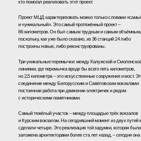
кто помогал реализовать этот проект.
Проект МЦД характеризовать можно только словами «самы
и «уникальный». Это самый протяжённый проект ‒
86 километров. Он был самым трудным и самым объёмным
поскольку, как уже было сказано, из 36 станций 24 либо
построены новые, либо реконструированы.
Три уникальные перемычки: между Калужской и Смоленско
линиями, где перемычка вроде бы всего пять километров,
но 2,5 километра – это искусственные сооружения и мост. Э
соединение между Белорусским и Савёловским вокзалами:
постоянная работа при движении электричек и рядом
с историческими памятниками.
Самый тяжёлый участок ‒ между площадью трёх вокзалов
и Курским вокзалом. На сегодняшний момент из двух путей
сделали четыре. Это реализация той задумки, которая была
заложена архитекторами более ста лет назад, ‒ сегодня она