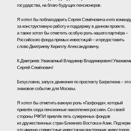
государства, на благо будущих пенсионеров.
Я хотел бы поблагодарить Сергея Семёновича и его команд
за конструктивную работу и поддержку в данном проекте,
а также хотел бы отметить особую роль нашего партнёра ‒
Российского фонда прямых инвестиций ‒ и предоставить
слово Дмитриеву Кириллу Александровичу.
К.Дмитриев
:
Уважаемый Владимир Владимирович! Уважаем
Сергей Семёнович!
Безусловно, запуск движения по проспекту Багратиона ‒ это
знаковое событие для Москвы.
Я хотел бы отметить важную роль «Газфонда», который
привлёк сюда пенсионные накопления россиян. Со своей
стороны РФПИ привлёк пять суверенных фондов
из дружественных стран Ближнего Востока и Азии. Подчеркн
что именно совместные инвестиции внутренних инвесторов,