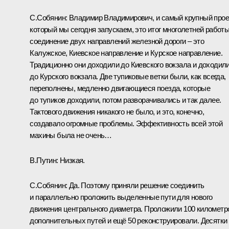
С.Собянин:
Владимир Владимирович, и самый крупный проек
который мы сегодня запускаем, это итог многолетней работы
соединение двух направлений железной дороги – это
Калужское, Киевское направление и Курское направление.
Традиционно они доходили до Киевского вокзала и доходил
до Курского вокзала. Две тупиковые ветки были, как всегда,
переполнены, медленно двигающиеся поезда, которые
до тупиков доходили, потом разворачивались и так далее.
Тактового движения никакого не было, и это, конечно,
создавало огромные проблемы. Эффективность всей этой
махины была не очень…
В.Путин:
Низкая.
С.Собянин:
Да. Поэтому приняли решение соединить
и параллельно проложить выделенные пути для нового
движения центрального диаметра. Проложили 100 километр
дополнительных путей и ещё 50 реконструировали. Десятки