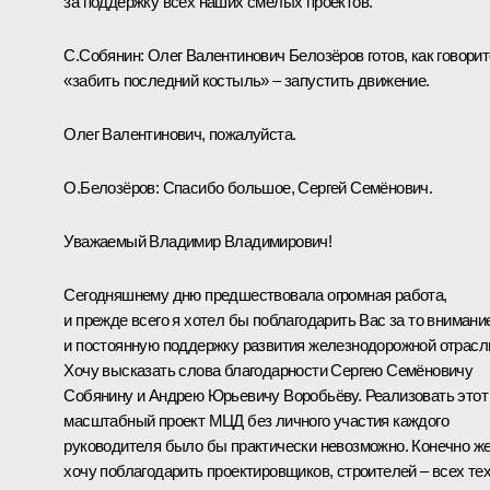
за поддержку всех наших смелых проектов.
С.Собянин:
Олег Валентинович Белозёров готов, как говорит
«забить последний костыль» – запустить движение.
Олег Валентинович, пожалуйста.
О.Белозёров
:
Спасибо большое, Сергей Семёнович.
Уважаемый Владимир Владимирович!
Сегодняшнему дню предшествовала огромная работа,
и прежде всего я хотел бы поблагодарить Вас за то внимани
и постоянную поддержку развития железнодорожной отрасл
Хочу высказать слова благодарности Сергею Семёновичу
Собянину и Андрею Юрьевичу Воробьёву. Реализовать этот
масштабный проект МЦД без личного участия каждого
руководителя было бы практически невозможно. Конечно же
хочу поблагодарить проектировщиков, строителей ‒ всех тех