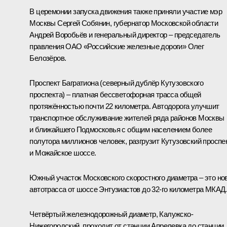
В церемонии запуска движения также приняли участие мэр
Москвы
Сергей Собянин
, губернатор Московской области
Андрей Воробьёв
и генеральный директор – председатель
правления ОАО «Российские железные дороги»
Олег
Белозёров
.
Проспект Багратиона (северный дублёр Кутузовского
проспекта) – платная бессветофорная трасса общей
протяжённостью почти 22 километра. Автодорога улучшит
транспортное обслуживание жителей ряда районов Москвы
и ближайшего Подмосковья с общим населением более
полутора миллионов человек, разгрузит Кутузовский проспе
и Можайское шоссе.
Южный участок Московского скоростного диаметра – это но
автотрасса от шоссе Энтузиастов до 32-го километра МКАД.
Четвёртый железнодорожный диаметр, Калужско-
Нижегородский, проходит от станции Апрелевка до станции