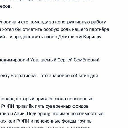
неров.
новича и его команду за конструктивную работу
инфраструктуры Москвы
е хотел бы отметить особую роль нашего партнёра
ий ‒ и предоставить слово Дмитриеву Кириллу
адимирович! Уважаемый Сергей Семёнович!
СД, участков трассы М-12
а
екту Багратиона ‒ это знаковое событие для
зфонда», который привлёк сюда пенсионные
ы РФПИ привлёк пять суверенных фондов
о вопросам развития
ока и Азии. Подчеркну, что именно совместные
аких как РФПИ и пенсионные фонды группы