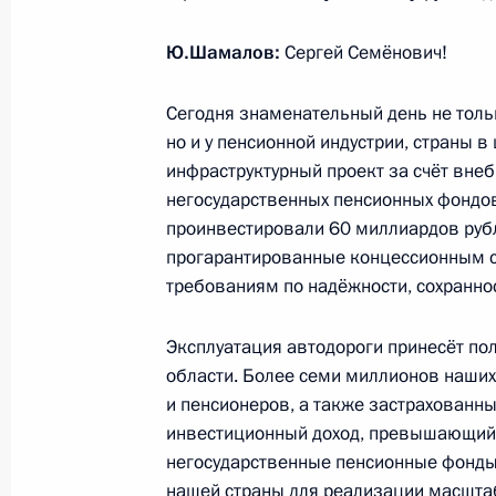
Открытие автомобильной дороги М
Ю.Шамалов:
Сергей Семёнович!
21 декабря 2023 года, 14:30
Сегодня знаменательный день не тольк
но и у пенсионной индустрии, страны 
инфраструктурный проект за счёт внеб
Встреча с избранными главами ре
негосударственных пенсионных фондов
28 сентября 2023 года, 14:40
проинвестировали 60 миллиардов рубл
прогарантированные концессионным с
требованиям по надёжности, сохраннос
Инаугурация мэра Москвы
Эксплуатация автодороги принесёт по
18 сентября 2023 года, 12:20
области. Более семи миллионов наших
и пенсионеров, а также застрахованны
инвестиционный доход, превышающий 
негосударственные пенсионные фонд
Владимир Путин поздравил москви
нашей страны для реализации масштаб