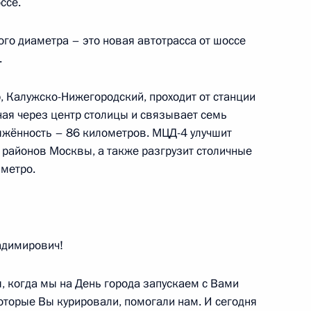
«Руднево»
ссе.
го диаметра – это новая автотрасса от шоссе
.
тов Москвы
 Калужско-Нижегородский, проходит от станции
ая через центр столицы и связывает семь
яжённость – 86 километров. МЦД-4 улучшит
районов Москвы, а также разгрузит столичные
 метро.
димирович!
 после теракта в «Крокус
, когда мы на День города запускаем с Вами
оторые Вы курировали, помогали нам. И сегодня