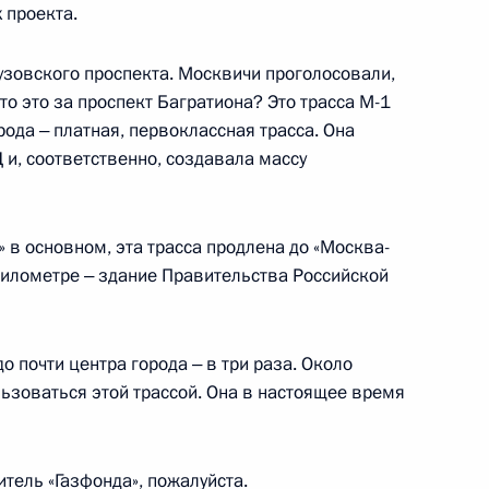
 проекта.
узовского проспекта. Москвичи проголосовали,
– Санкт-Петербург и седьмого
то это за проспект Багратиона? Это трасса М-1
рода ‒ платная, первоклассная трасса. Она
и, соответственно, создавала массу
» в основном, эта трасса продлена до «Москва-
 Собяниным
 километре ‒ здание Правительства Российской
о почти центра города ‒ в три раза. Около
ьзоваться этой трассой. Она в настоящее время
елемедицинских технологий
тель «Газфонда», пожалуйста.