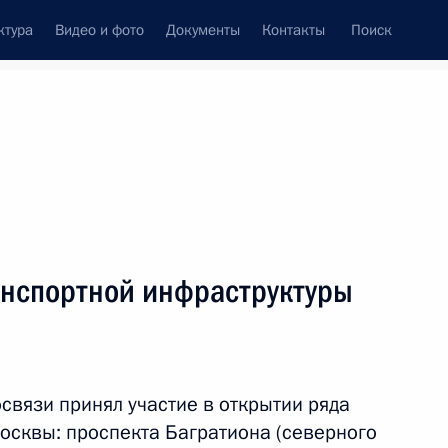
ктура
Видео и фото
Документы
Контакты
Поиск
Все персоны
анспортной инфраструктуры
Подписаться на ленту
связи принял участие в открытии ряда
осквы: проспекта Багратиона (северного