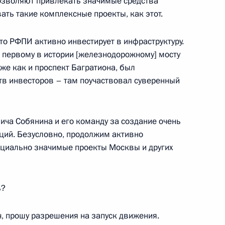
озволяют привлекать значимые средства
ать такие комплексные проекты, как этот.
осковскому центральному
то РФПИ активно инвестирует в инфраструктуру.
о первому в истории [железнодорожному] мосту
 же как и проспект Багратиона, был
ств инвесторов – там поучаствовал суверенный
щих технологий
ича Собянина и его команду за создание очень
ций. Безусловно, продолжим активно
оциально значимые проекты Москвы и других
доходства
ь?
 прошу разрешения на запуск движения.