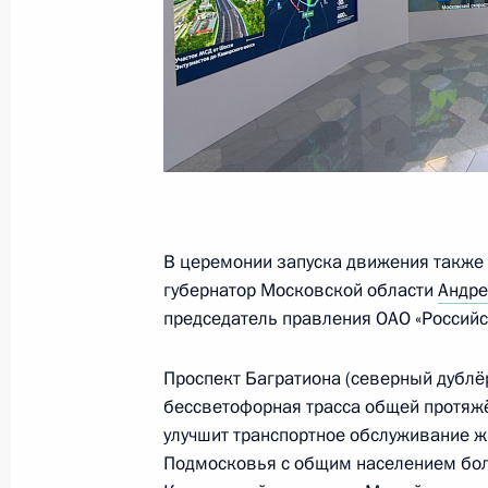
Встреча с мэром Москвы Сергеем
5 мая 2025 года, 13:40
Поздравление с праздником Пасхи
20 апреля 2025 года, 09:00
В церемонии запуска движения также
губернатор Московской области
Андре
председатель правления ОАО «Россий
Посещение Единого центра поддер
Проспект Багратиона (северный дублёр
6 марта 2025 года, 17:00
бессветофорная трасса общей протяжё
улучшит транспортное обслуживание 
Подмосковья с общим населением боле