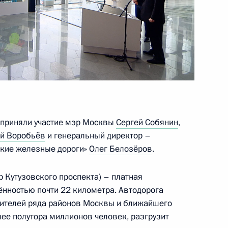
 Собяниным
 приняли участие мэр Москвы
Сергей Собянин
,
й Воробьёв
и генеральный директор –
ские железные дороги»
Олег Белозёров
.
жки участников СВО
 Кутузовского проспекта) – платная
нностью почти 22 километра. Автодорога
жителей ряда районов Москвы и ближайшего
е полутора миллионов человек, разгрузит