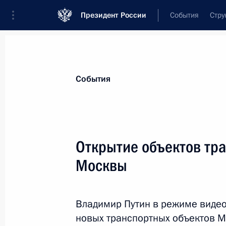
Президент России
События
Стру
Материалы по выбранной персоне
События
Собянин
,
Сергей
Семёнович
мэр Москвы
Открытие объектов тр
Москвы
Лента событий
Владимир Путин в режиме видео
новых транспортных объектов М