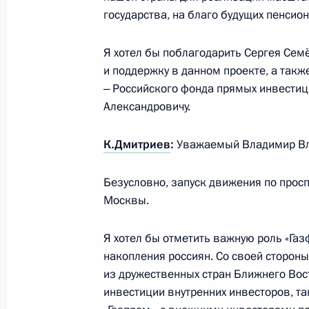
9 сентября 2023 года, 13:35
государства, на благо будущих пенсио
Я хотел бы поблагодарить Сергея Семё
Открытие объектов транспортной 
и поддержку в данном проекте, а такж
‒ Российского фонда прямых инвестиц
9 сентября 2023 года, 13:15
Александровичу.
К.Дмитриев
:
Уважаемый Владимир Вл
Открытие северного направления М
«Восток» и южного обхода Арзамас
Безусловно, запуск движения по просп
8 сентября 2023 года, 15:55
Москвы.
Я хотел бы отметить важную роль «Га
накопления россиян. Со своей сторон
Заседание Президиума Госсовета п
из дружественных стран Ближнего Вост
общественного транспорта
инвестиции внутренних инвесторов, т
17 августа 2023 года, 21:10