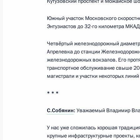
Посещение индустриального парка 
Кутузовский проспект и Можайское шо
2 октября 2024 года, 16:50
Южный участок Московского скоростно
Энтузиастов до 32-го километра МКАД
Открытие инфраструктурных объек
Четвёртый железнодорожный диаметр,
7 сентября 2024 года, 13:10
Апрелевка до станции Железнодорожн
железнодорожных вокзалов. Его прот
транспортное обслуживание свыше 20 
магистрали и участки некоторых линий
Поздравление с праздником Пасхи
5 мая 2024 года, 09:00
* * *
С.Собянин
:
Уважаемый Владимир Вла
Совещание по мерам, принимаемым
Сити Холле»
У нас уже сложилась хорошая традиция
крупные инфраструктурные проекты, к
25 марта 2024 года, 21:35