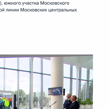
), южного участка Московского
той линии Московских центральных
тов Москвы
ского центра
чей с Днём города