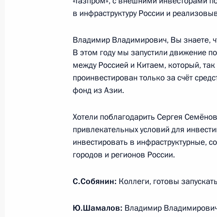
«Газпром», с внешними инвесторами п
в инфраструктуру России и реализовыв
Открытие движения по третьему М
Владимир Владимирович, Вы знаете, ч
диаметру
В этом году мы запустили движение п
между Россией и Китаем, который, так
17 августа 2023 года, 14:50
проинвестирован только за счёт сред
фонд из Азии.
Пленарное заседание Форума буду
Хотели поблагодарить Сергея Семёнов
привлекательных условий для инвести
13 июля 2023 года, 18:15
инвестировать в инфраструктурные, с
городов и регионов России.
Совещание по развитию речного су
С.Собянин:
Коллеги, готовы запускат
20 июня 2023 года, 19:05
Ю.Шамалов:
Владимир Владимирович,