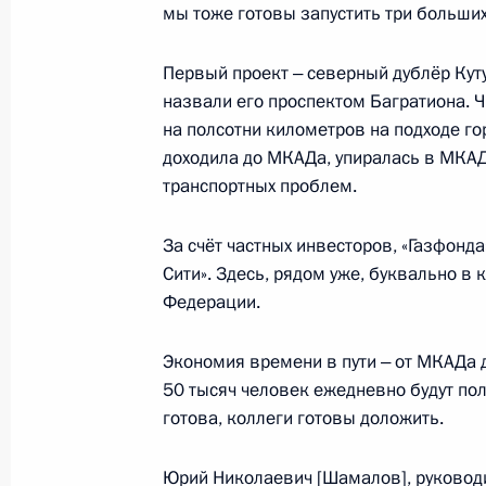
мы тоже готовы запустить три больших
Первый проект ‒ северный дублёр Кут
Запуск строительства ВСМ Москва 
назвали его проспектом Багратиона. Ч
энергоблока Ленинградской АЭС
на полсотни километров на подходе го
доходила до МКАДа, упиралась в МКАД 
14 марта 2024 года, 15:55
транспортных проблем.
За счёт частных инвесторов, «Газфонда
Встреча с мэром Москвы Сергеем
Сити». Здесь, рядом уже, буквально в
4 марта 2024 года, 13:05
Федерации.
Экономия времени в пути ‒ от МКАДа д
50 тысяч человек ежедневно будут пол
Посещение Центра диагностики и т
готова, коллеги готовы доложить.
14 февраля 2024 года, 16:15
Юрий Николаевич [Шамалов], руководи