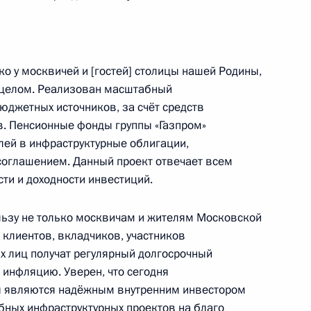
-12 «Восток»
о у москвичей и [гостей] столицы нашей Родины,
в целом. Реализован масштабный
юджетных источников, за счёт средств
гионов
. Пенсионные фонды группы «Газпром»
ей в инфраструктурные облигации,
оглашением. Данный проект отвечает всем
ти и доходности инвестиций.
льзу не только москвичам и жителям Московской
 клиентов, вкладчиков, участников
х лиц получат регулярный долгосрочный
инфляцию. Уверен, что сегодня
ы являются надёжным внутренним инвестором
чей с Днём города
ных инфраструктурных проектов на благо