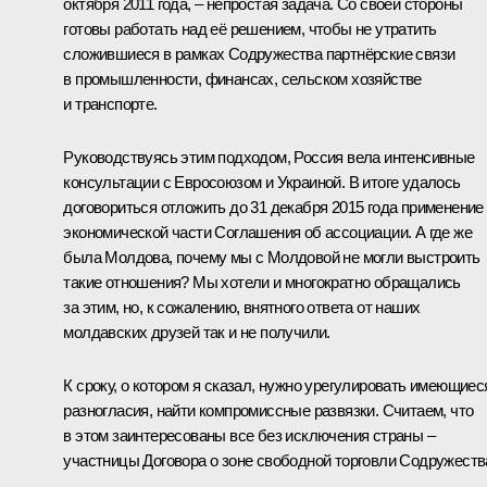
октября 2011 года, – непростая задача. Со своей стороны
готовы работать над её решением, чтобы не утратить
сложившиеся в рамках Содружества партнёрские связи
в промышленности, финансах, сельском хозяйстве
и транспорте.
Руководствуясь этим подходом, Россия вела интенсивные
консультации с Евросоюзом и Украиной. В итоге удалось
договориться отложить до 31 декабря 2015 года применение
экономической части Соглашения об ассоциации. А где же
была Молдова, почему мы с Молдовой не могли выстроить
такие отношения? Мы хотели и многократно обращались
за этим, но, к сожалению, внятного ответа от наших
молдавских друзей так и не получили.
К сроку, о котором я сказал, нужно урегулировать имеющиес
разногласия, найти компромиссные развязки. Считаем, что
в этом заинтересованы все без исключения страны –
участницы Договора о зоне свободной торговли Содружеств