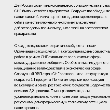
Для России развитие многопланового сотрудничества в рам
СНГ было и остаётся приоритетом. Содружество объединяе
наших самых близких партнёров и давно зарекомендовало
себя в качестве ключевого инструмента укрепления
добрососедских взаимовыгодных связей на постсоветском
пространстве.
С каждым годом спектр практической деятельности
Организации расширяется. На сегодняшний день совместна
работа в рамках СНГ охватывает все значимые сферы
межгосударственного общения. Особое внимание уделяетс
наращиванию взаимодействия в экономической сфере.
Совокупный ВВП стран СНГ за январь–июль текущего года
подрос на 1,1 процента. По итогам года, как прогнозируют
во Всемирном банке, рост экономик государств Содружеств
составит 2,2 процента. Темпы развития в целом
удовлетворительные, но не вполне отвечающие уникальном
ресурсному, демографическому и транзитному потенциалу
нашего региона.