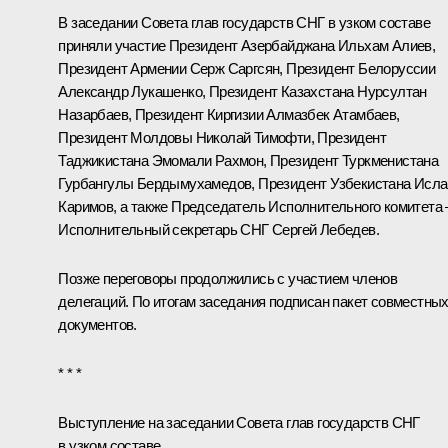
В заседании Совета глав государств
СНГ
в узком составе
приняли участие Президент Азербайджана
Ильхам Алиев
,
Президент Армении
Серж Саргсян
, Президент Белоруссии
Александр Лукашенко
, Президент Казахстана
Нурсултан
Назарбаев
, Президент Киргизии
Алмазбек Атамбаев
,
Президент Молдовы
Николай Тимофти
, Президент
Таджикистана
Эмомали Рахмон
, Президент Туркменистана
Гурбангулы Бердымухамедов
, Президент Узбекистана
Исл
Каримов
, а также Председатель Исполнительного комитета 
Исполнительный секретарь СНГ Сергей Лебедев.
Позже переговоры продолжились с участием членов
делегаций. По итогам заседания подписан пакет совместны
документов.
* * *
Выступление на заседании Совета глав государств СНГ
в узком составе