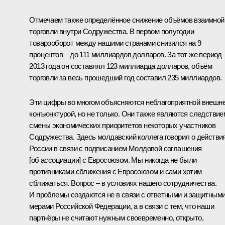
Отмечаем также определённое снижение объёмов взаимной
торговли внутри Содружества. В первом полугодии
товарооборот между нашими странами снизился на 9
процентов – до 111 миллиардов долларов. За тот же период
2013 года он составлял 123 миллиарда долларов, объём
торговли за весь прошедший год составил 235 миллиардов.
Эти цифры во многом объясняются неблагоприятной внешн
конъюнктурой, но не только. Они также являются следствие
смены экономических приоритетов некоторых участников
Содружества. Здесь молдавский коллега говорил о действи
России в связи с подписанием Молдовой соглашения
[об ассоциации] с Евросоюзом. Мы никогда не были
противниками сближения с Евросоюзом и сами хотим
сближаться. Вопрос – в условиях нашего сотрудничества.
И проблемы создаются не в связи с ответными и защитным
мерами Российской Федерации, а в связи с тем, что наши
партнёры не считают нужным своевременно, открыто,