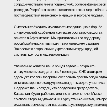
сотрудничества по линии погранслужб, органов финансовой
разведки. Разработан комплекс коллективных мер в област
противодействия незаконной миграции и торговле людьми.
Считаем необходимым усиливать координацию в борьбе
с наркоугрозой, особенно в контексте роста производства
опиатов в Афганистане. Мы признательны за поддержку
российской инициативы принять на нынешнем саммите
Заявление о сохранении и укреплении международной
системы контроля над наркотиками.
Уважаемые коллеги, наша общая задача – сохранить
и приумножить созидательный потенциал СНГ, о котором
здесь уже коллеги говорили, обеспечить практическую отда
от многостороннего сотрудничества для каждого участника
Содружества. Убеждён, что следующий председатель,
Казахстан, будет работать именно в таком ключе. Мы же
со своей стороны, уважаемый Нурсултан Абишевич, намер
оказывать всяческую от нас зависящую поддержку и помощ