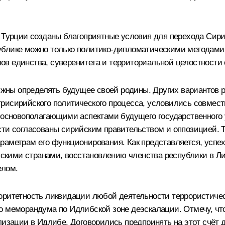
, Турции созданы благоприятные условия для перехода Сир
ублике можно только политико-дипломатическими методами 
в единства, суверенитета и территориальной целостности 
ны определять будущее своей родины. Других вариантов ра
трисирийского политического процесса, условились совмес
я основополагающими аспектами будущего государственного
сти согласованы сирийским правительством и оппозицией. 
раметрам его функционирования. Как представляется, успех
кими странами, восстановлению членства республики в Лиг
елом.
оритетность ликвидации любой деятельности террористическ
о меморандума по Идлибской зоне деэскалации. Отмечу, что
лизации в Идлибе. Договорились предпринять на этот счёт 