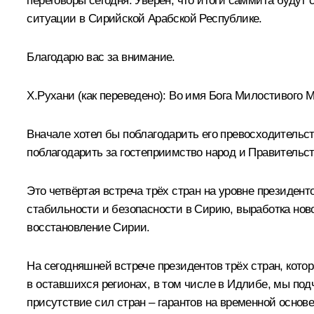
переговоры сегодня. Уверен, что итоги саммита будут
ситуации в Сирийской Арабской Республике.
Благодарю вас за внимание.
Х.Рухани
(как переведено)
:
Во имя Бога Милостивого М
Вначале хотел бы поблагодарить его превосходительст
поблагодарить за гостеприимство народ и Правительст
Это четвёртая встреча трёх стран на уровне президен
стабильности и безопасности в Сирию, выработка ново
восстановление Сирии.
На сегодняшней встрече президентов трёх стран, кот
в оставшихся регионах, в том числе в Идлибе, мы под
присутствие сил стран – гарантов на временной основе