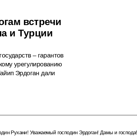
огам встречи
на и Турции
государств – гарантов
скому урегулированию
Тайип Эрдоган дали
один Рухани! Уважаемый господин Эрдоган! Дамы и господа