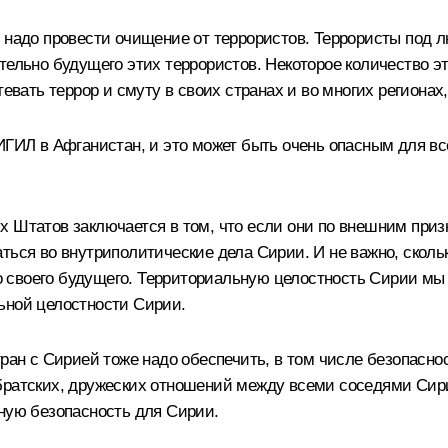
м надо провести очищение от террористов. Террористы под
тельно будущего этих террористов. Некоторое количество э
тевать террор и смуту в своих странах и во многих региона
ИГИЛ в Афганистан, и это может быть очень опасным для все
х Штатов заключается в том, что если они по внешним при
ться во внутриполитические дела Сирии. И не важно, сколь
 своего будущего. Территориальную целостность Сирии мы 
ьной целостности Сирии.
тран с Сирией тоже надо обеспечить, в том числе безопасно
 братских, дружеских отношений между всеми соседями Сир
чную безопасность для Сирии.