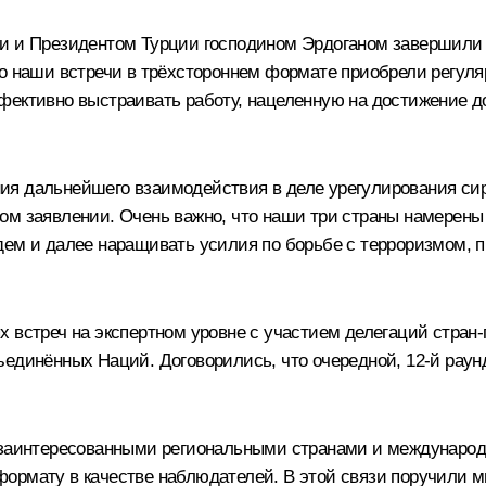
ни и Президентом Турции господином Эрдоганом завершили 
то наши встречи в трёхстороннем формате приобрели регуля
ффективно выстраивать работу, нацеленную на достижение 
я дальнейшего взаимодействия в деле урегулирования сири
ом заявлении. Очень важно, что наши три страны намерены 
удем и далее наращивать усилия по борьбе с терроризмом,
 встреч на экспертном уровне с участием делегаций стран-г
единённых Наций. Договорились, что очередной, 12-й раунд
с заинтересованными региональными странами и международ
ормату в качестве наблюдателей. В этой связи поручили 