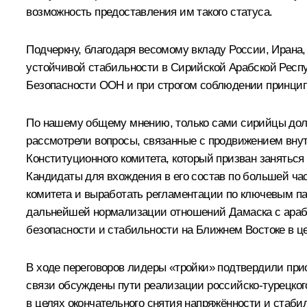
возможность предоставления им такого статуса.
Подчеркну, благодаря весомому вкладу России, Ирана
устойчивой стабильности в Сирийской Арабской Респ
Безопасности ООН и при строгом соблюдении принципо
По нашему общему мнению, только сами сирийцы долж
рассмотрели вопросы, связанные с продвижением вну
Конституционного комитета, который призван занятьс
Кандидаты для вхождения в его состав по большей ча
комитета и выработать регламентации по ключевым па
дальнейшей нормализации отношений Дамаска с арабс
безопасности и стабильности на Ближнем Востоке в ц
В ходе переговоров лидеры «тройки» подтвердили при
связи обсуждены пути реализации российско-турецког
в целях окончательного снятия напряжённости и стаби