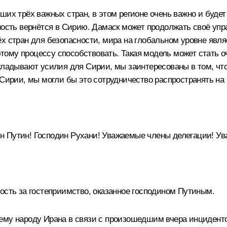
ших трёх важных стран, в этом регионе очень важно и буде
ность вернётся в Сирию. Дамаск может продолжать своё упр
х стран для безопасности, мира на глобальном уровне явля
тому процессу способствовать. Такая модель может стать 
икладывают усилия для Сирии, мы заинтересованы в том, ч
 Сирии, мы могли бы это сотрудничество распространять на
ин Путин! Господин Рухани! Уважаемые члены делегации! У
ость за гостеприимство, оказанное господином Путиным.
ему народу Ирана в связи с произошедшим вчера инциденто