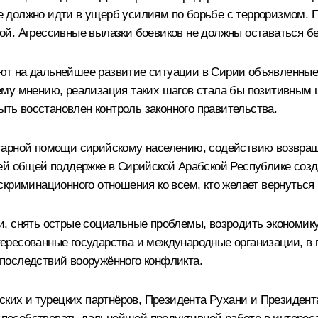
должно идти в ущерб усилиям по борьбе с терроризмом. По
ой. Агрессивные вылазки боевиков не должны оставаться б
лияют на дальнейшее развитие ситуации в Сирии объявленн
му мнению, реализация таких шагов стала бы позитивным 
ыть восстановлен контроль законного правительства.
тарной помощи сирийскому населению, содействию возвраще
шей общей поддержке в Сирийской Арабской Республике соз
криминационного отношения ко всем, кто желает вернуться 
, снять острые социальные проблемы, возродить экономику,
ересованные государства и международные организации, в
последствий вооружённого конфликта.
ских и турецких партнёров, Президента Рухани и Президен