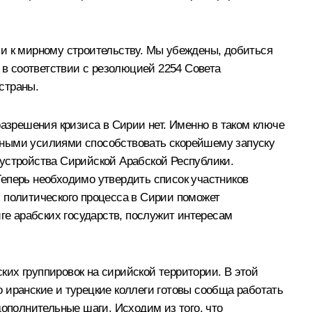
ии к мирному строительству. Мы убеждены, добиться
в соответствии с резолюцией 2254 Совета
страны.
зрешения кризиса в Сирии нет. Именно в таком ключе
тными усилиями способствовать скорейшему запуску
 устройства Сирийской Арабской Республики.
Теперь необходимо утвердить список участников
 политического процесса в Сирии поможет
е арабских государств, послужит интересам
их группировок на сирийской территории. В этой
 иранские и турецкие коллеги готовы сообща работать
дополнительные шаги. Исходим из того, что