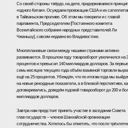
Со своей стороны твёрдо, на деле, придерживаемся принци
«одного Китая». Осуждаем провокации США и их сателлито
в Тайваньском проливе. Об этом мы говорили и с главой
парламента, Председателем [Постоянного комитета
Всекитайского собрания народных представителей Ли
Чжаньшу], совсем недавно во Владивостоке.
Многоплановые связи между нашими странами активно
развиваются. В прошлом году товарооборот увеличился на 
процентов и превысил 140 миллиардов долларов. За первы
семь месяцев текущего года объём взаимной торговли выро
ещё на 25 процентов. Убеждён, что по итогам года мы выйд
на новые рекордные показатели, а в близкой перспективе, ка
договаривались, доведём годовой товарооборот до 200 и бо
миллиардов долларов.
Завтра нам предстоит принять участие в заседании Совета
глав государств – членов Шанхайской организации
сотрудничества. Хотелось бы отметить, что после трёхлетн