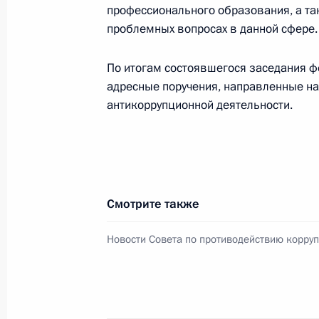
профессионального образования, а т
Заседание Совета по стратегическ
проблемных вопросах в данной сфере.
проектам
По итогам состоявшегося заседания 
21 марта 2017 года, 15:00
адресные поручения, направленные н
антикоррупционной деятельности.
Рабочая встреча с Министром здр
Скворцовой
14 декабря 2016 года, 13:40
Смотрите также
Новости Совета по противодействию корру
Анна Кузнецова встретилась с Ми
Вероникой Скворцовой
27 сентября 2016 года, 17:50