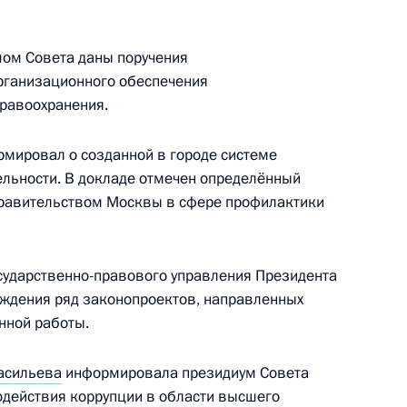
о клинико-диагностического
мом Совета даны поручения
рганизационного обеспечения
равоохранения.
мировал о созданной в городе системе
авоохранения Вероникой
льности. В докладе отмечен определённый
равительством Москвы в сфере профилактики
сударственно-правового управления Президента
уждения ряд законопроектов, направленных
едания Совета по развитию
нной работы.
асильева
информировала президиум Совета
одействия коррупции в области высшего