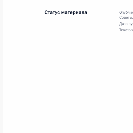
Статус материала
Опублик
Заседание президиума Госсовета п
Советы
Дата пу
дорожного движения
Текстов
14 марта 2016 года, 17:30
Рабочая встреча с Министром здр
Скворцовой
10 марта 2016 года, 07:00
Совещание с членами Правительст
27 января 2016 года, 14:00