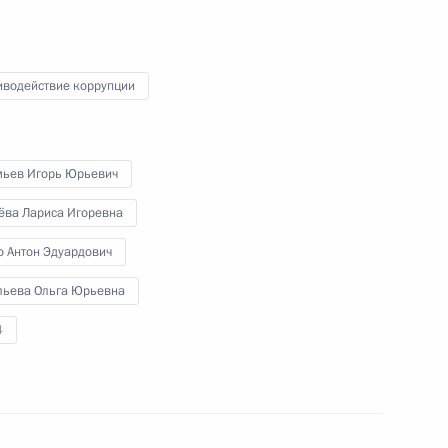
о повышении инвестиционной
ортов
иводействие коррупции
мьев Игорь Юрьевич
ещания с членами
ёва Лариса Игоревна
о Антон Эдуардович
льева Ольга Юрьевна
4
у достижения целевых
ского развития