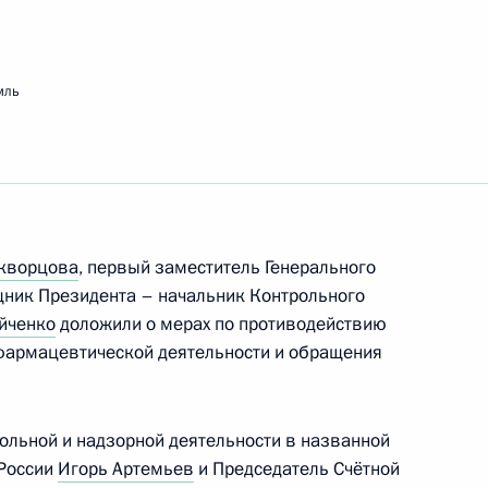
ть следующие материалы
мль
вий пожара в Кемерове
ва
кворцова
, первый заместитель Генерального
щник Президента – начальник Контрольного
йченко
доложили о мерах по противодействию
 фармацевтической деятельности и обращения
противодействию коррупции
ольной и надзорной деятельности в названной
 России
Игорь Артемьев
и Председатель Счётной