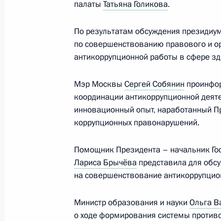
палаты
Татьяна Голикова
.
Посещение поликлиники Кировског
центра
По результатам обсуждения президиу
по совершенствованию правового и о
5 августа 2017 года, 18:00
антикоррупционной работы в сфере зд
Мэр Москвы
Сергей Собянин
проинфор
Рабочая встреча с Министром здр
координации антикоррупционной деяте
Скворцовой
инновационный опыт, наработанный П
1 августа 2017 года, 14:45
коррупционных правонарушений.
Помощник Президента – начальник Го
Лариса Брычёва
представила для обс
Перечень поручений по итогам зас
на совершенствование антикоррупцио
физической культуры и спорта
11 июня 2017 года, 15:00
Министр образования и науки
Ольга В
о ходе формирования системы против