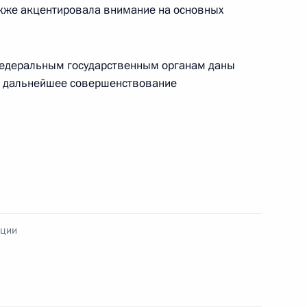
акже акцентировала внимание на основных
ому развитию и приоритетным
федеральным государственным органам даны
а дальнейшее совершенствование
авоохранения Вероникой
пции
нистром здравоохранения