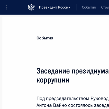
Президент России
События
Стру
Материалы по выбранной персоне
События
Скворцова
,
Вероника
Игоревна
руководитель Федерального медико-би
Заседание президиума
(ФМБА)
коррупции
Лента событий
Под председательством Руковод
Антона Вайно состоялось засед