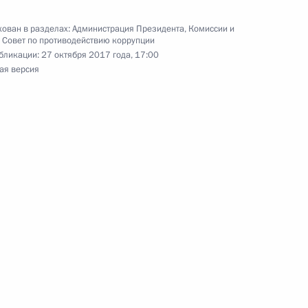
ован в разделах:
Администрация Президента
,
Комиссии и
о вопросам безопасности
,
Совет по противодействию коррупции
бликации:
27 октября 2017 года, 17:00
ая версия
авоохранения Вероникой
ва