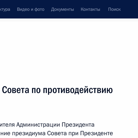
ктура
Видео и фото
Документы
Контакты
Поиск
Все персоны
ологического агентства
 Совета по противодействию
Подписаться на ленту
ителя Администрации Президента
ание президиума Совета при Президенте