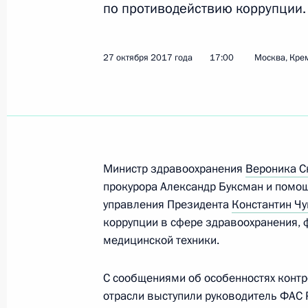
по противодействию коррупции.
Показа
27 октября 2017 года
17:00
Москва, Кре
Совещание о ликвидации последст
27 марта 2018 года, 07:15
Совещание с членами Правительст
Министр здравоохранения
Вероника С
31 октября 2017 года, 15:10
прокурора Александр Буксман и помо
управления Президента
Константин Чу
коррупции в сфере здравоохранения,
медицинской техники.
Заседание президиума Совета по 
27 октября 2017 года, 17:00
С сообщениями об особенностях контр
отрасли выступили руководитель ФАС