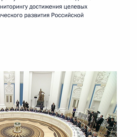
ниторингу достижения целевых
ть следующие материалы
ческого развития Российской
по профессиональным
иальной защиты Максимом
ва