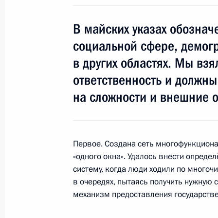
В майских указах обознач
Совещание по вопросу ликвидации 
социальной сфере, демогр
на Алтае, в Хакасии и Тыве
в других областях. Мы вз
10 июня 2014 года, 14:30
ответственность и должны
на сложности и внешние 
Показа
Первое. Создана сеть многофункциона
«одного окна». Удалось внести опред
систему, когда люди ходили по много
Встреча с военнослужащими Во
в очередях, пытаясь получить нужную 
механизм предоставления государстве
26 июля 2026 года