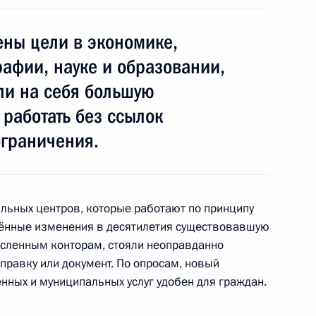
ены цели в экономике,
последствий паводка
афии, науке и образовании,
яли на себя большую
 работать без ссылок
ограничения.
ть предыдущие материалы
льных центров, которые работают по принципу
елённые изменения в десятилетия существовавшую
численным конторам, стояли неоправданно
енно-Морского Флота
справку или документ. По опросам, новый
нных и муниципальных услуг удобен для граждан.