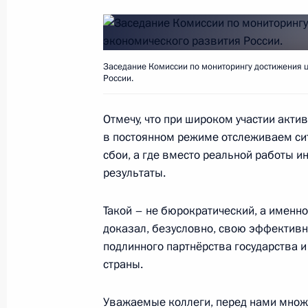
21 апреля 2015 года, 08:00
Заседание Комиссии по мониторингу достижения 
Заседание Государственного совет
России.
малого и среднего бизнеса
7 апреля 2015 года, 17:35
Отмечу, что при широком участии акт
в постоянном режиме отслеживаем сит
сбои, а где вместо реальной работы 
результаты.
Совещание о ситуации на рынке тр
2 апреля 2015 года, 15:20
Такой – не бюрократический, а именн
доказал, безусловно, свою эффективн
подлинного партнёрства государства и
страны.
Перечень поручений по итогам про
расходования Пенсионным фондом 
Уважаемые коллеги, перед нами множ
строительство и ремонт администр