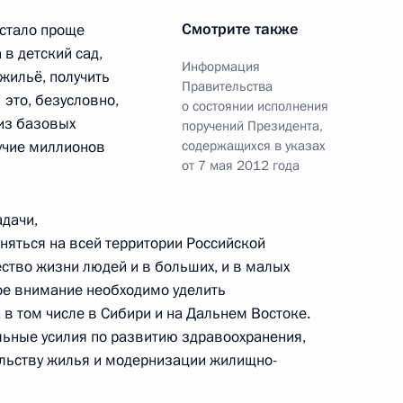
Смотрите также
 стало проще
 в детский сад,
Информация
жильё, получить
о вопросу реализации
Правительства
это, безусловно,
о состоянии исполнения
й политики
 из базовых
поручений Президента,
учие миллионов
содержащихся в указах
от 7 мая 2012 года
дачи,
у достижения целевых
няться на всей территории Российской
ского развития
ство жизни людей и в больших, и в малых
бое внимание необходимо уделить
в том числе в Сибири и на Дальнем Востоке.
ьные усилия по развитию здравоохранения,
ельству жилья и модернизации жилищно-
твий ЧС на территории