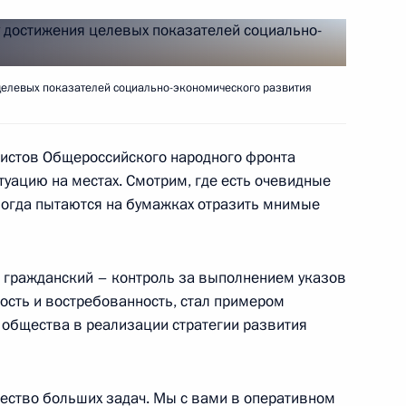
целевых показателей социально-экономического развития
а по вопросам развития
ивистов Общероссийского народного фронта
уацию на местах. Смотрим, где есть очевидные
иногда пытаются на бумажках отразить мнимые
уда
о гражданский – контроль за выполнением указов
ость и востребованность, стал примером
 общества в реализации стратегии развития
верки эффективности
средств на приобретение,
ество больших задач. Мы с вами в оперативном
ативных зданий