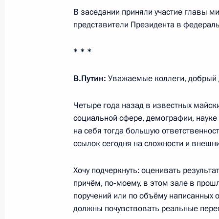
В заседании приняли участие главы м
Заседание президиума Совета по 
представители Президента в федераль
7 апреля 2016 года, 19:30
* * *
В.Путин:
Уважаемые коллеги, добрый 
Совещание с членами Правительст
13 января 2016 года, 17:45
Четыре года назад в известных майск
социальной сфере, демографии, науке 
на себя тогда большую ответственнос
Совещание по экономическим воп
ссылок сегодня на сложности и внешн
3 ноября 2015 года, 17:00
Хочу подчеркнуть: оценивать результа
причём, по‑моему, в этом зале в прошл
поручений или по объёму написанных от
Заседание Комиссии по делам инв
должны почувствовать реальные пере