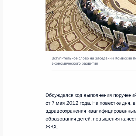
Совещание с членами Правительст
14 июля 2016 года, 14:30
Вступительное слово на заседании Комиссии п
Заседание Комиссии по мониторинг
экономического развития
показателей социально-экономиче
16 мая 2016 года, 18:10
Обсуждался ход выполнения поручений
от 7 мая 2012 года. На повестке дня, 
Совещание с членами Правительст
здравоохранения квалифицированными
образования детей, повышения качеств
20 апреля 2016 года, 15:40
ЖКХ.