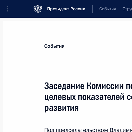
Президент России
События
Стру
Материалы по выбранной персоне
События
Топилин
,
Максим
Анатольевич
Заседание Комиссии п
целевых показателей 
развития
Лента событий
Под председательством Владими