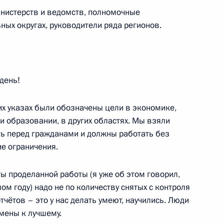
инистерств и ведомств, полномочные
противодействию коррупции
ных округах, руководители ряда регионов.
день!
ва
их указах были обозначены цели в экономике,
и образовании, в других областях. Мы взяли
ть перед гражданами и должны работать без
росам
ие ограничения.
ты проделанной работы (я уже об этом говорил,
ом году) надо не по количеству снятых с контроля
чётов – это у нас делать умеют, научились. Люди
алидов
мены к лучшему.