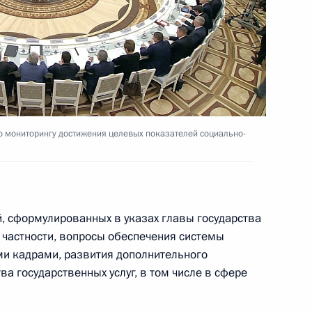
ва
о мониторингу достижения целевых показателей социально-
у достижения целевых
ского развития
, сформулированных в указах главы государства
в частности, вопросы обеспечения системы
ва
 кадрами, развития дополнительного
а государственных услуг, в том числе в сфере