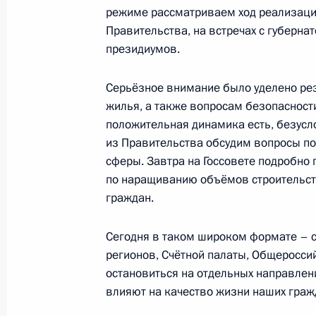
режиме рассматриваем ход реализаци
22 марта 2015 года, 18:00
Правительства, на встречах с губернат
президиумов.
Заседание президиума Совета по 
Серьёзное внимание было уделено ре
жилья, а также вопросам безопасности
12 ноября 2014 года, 13:50
положительная динамика есть, безусл
из Правительства обсудим вопросы п
сферы. Завтра на Госсовете подробно
Заседание Комиссии по делам инв
по наращиванию объёмов строительст
граждан.
30 сентября 2014 года, 18:00
Сегодня в таком широком формате – с
регионов, Счётной палаты, Общеросси
Заседание президиума Госсовета п
остановиться на отдельных направлен
социальной защиты пожилых люде
влияют на качество жизни наших граж
5 августа 2014 года, 20:30