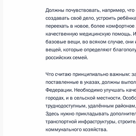
17 июля 2015 года, 18:00
Должны почувствовать, например, что
создавать своё дело, устроить ребёнка
переехать в новое, более комфортное 
Заседание президиума Госсовета п
качественную медицинскую помощь. И 
государственной антинаркотическо
базовые вещи, во всяком случае, они
17 июня 2015 года, 15:50
вещей, которые определяют благопол
российских семей.
Что считаю принципиально важным: за
Заседание Комиссии по мониторинг
поставленные в указах, должны выпол
показателей социально-экономиче
Федерации. Необходимо улучшать каче
7 мая 2015 года, 15:45
городах, и в сельской местности. Осо
труднодоступным, удалённым районам, 
Здесь нужно прикладывать дополнител
транспортной инфраструктуры, строит
Совещание по ликвидации последс
коммунального хозяйства.
Сибирского федерального округа