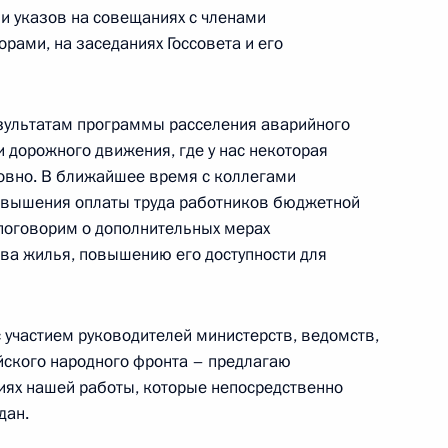
и указов на совещаниях с членами
орами, на заседаниях Госсовета и его
противодействию коррупции
зультатам программы расселения аварийного
 дорожного движения, где у нас некоторая
овно. В ближайшее время с коллегами
овышения оплаты труда работников бюджетной
 поговорим о дополнительных мерах
алидов
ва жилья, повышению его доступности для
 участием руководителей министерств, ведомств,
йского народного фронта – предлагаю
о вопросам развития системы
иях нашей работы, которые непосредственно
й
дан.