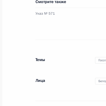
Смотрите также
Указ № 571
Рабочая встреча с Министром эко
Андреем Белоусовым
19 апреля 2013 года, 21:30
Перечень поручений по итогам зас
Темы
Госс
по межнациональным отношениям
17 марта 2013 года, 18:00
Лица
Бело
Расширенное заседание Правитель
31 января 2013 года, 13:45