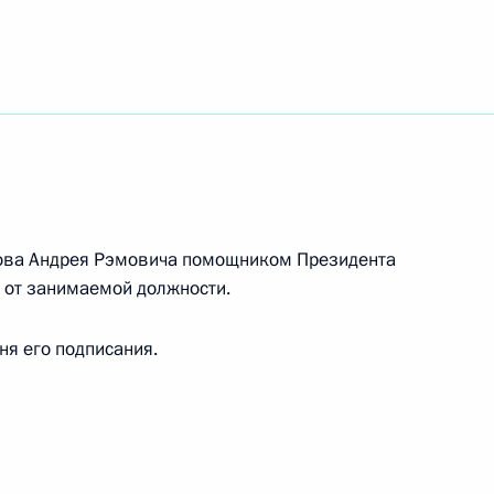
ть следующие материалы
сии по мониторингу
социально-экономического
усова Андрея Рэмовича помощником Президента
 от занимаемой должности.
ником Президента
дня его подписания.
6 годы