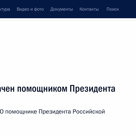
ктура
Видео и фото
Документы
Контакты
Поиск
Все персоны
ции
ачен помощником Президента
«О помощнике Президента Российской
Подписаться на ленту