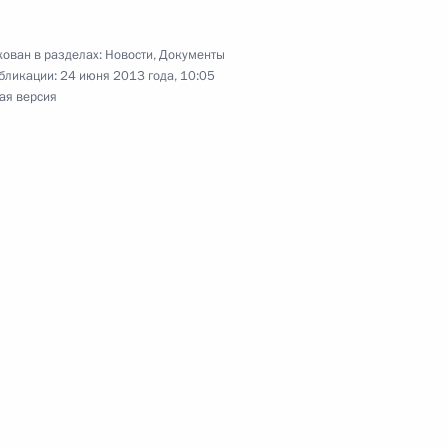
ован в разделах:
Новости
,
Документы
 повышении инвестиционной
бликации:
24 июня 2013 года, 10:05
ая версия
мам моногородов
ого развития Андреем