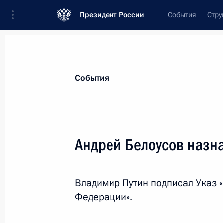
Президент России
События
Стру
Материалы по выбранной персоне
События
Белоусов
,
Андрей
Рэмович
Министр обороны Российской Федера
Андрей Белоусов назн
Владимир Путин подписал Указ 
Лента событий
Федерации».