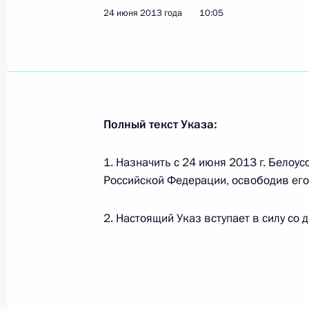
24 июня 2013 года
10:05
Показа
Внесены изменения в состав Комис
достижения целевых показателей 
развития России
Полный текст Указа:
12 июля 2013 года, 10:45
1. Назначить с 24 июня 2013 г. Бело
Российской Федерации, освободив его
Андрей Белоусов назначен помощ
2. Настоящий Указ вступает в силу со 
24 июня 2013 года, 10:05
Бюджетное послание на 2014–201
13 июня 2013 года, 13:40