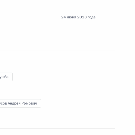
24 июня 2013 года
номического развития
едания Совета
лужба
усов Андрей Рэмович
ства