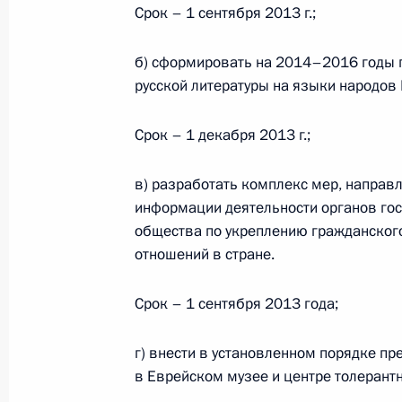
Срок – 1 сентября 2013 г.;
б) сформировать на 2014–2016 годы 
Рабочая встреча с Министром эко
русской литературы на языки народов
Андреем Белоусовым
19 апреля 2013 года, 21:30
Срок – 1 декабря 2013 г.;
в) разработать комплекс мер, направ
информации деятельности органов гос
Перечень поручений по итогам зас
общества по укреплению гражданског
по межнациональным отношениям
отношений в стране.
17 марта 2013 года, 18:00
Срок – 1 сентября 2013 года;
Расширенное заседание Правитель
г) внести в установленном порядке 
в Еврейском музее и центре толерантн
31 января 2013 года, 13:45