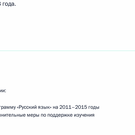
 года.
ть следующие материалы
сии по мониторингу
социально-экономического
ником Президента
ии:
грамму «Русский язык» на 2011–2015 годы
нительные меры по поддержке изучения
6 годы