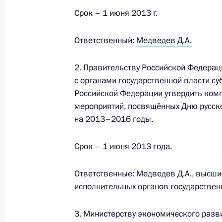
Срок – 1 июня 2013 г.
Заседание Госсовета по вопросу о
Ответственный:
Медведев Д.А.
привлекательности регионов
27 декабря 2012 года, 18:00
2. Правительству Российской Федерац
с органами государственной власти с
Российской Федерации утвердить ком
мероприятий, посвящённых Дню русск
Совещание по социальным пробле
на 2013–2016 годы.
22 октября 2012 года, 16:40
Срок – 1 июня 2013 года.
Встреча с Министром экономическ
Ответственные: Медведев Д.А., высши
Белоусовым
исполнительных органов государствен
24 сентября 2012 года, 12:30
3. Министерству экономического разв