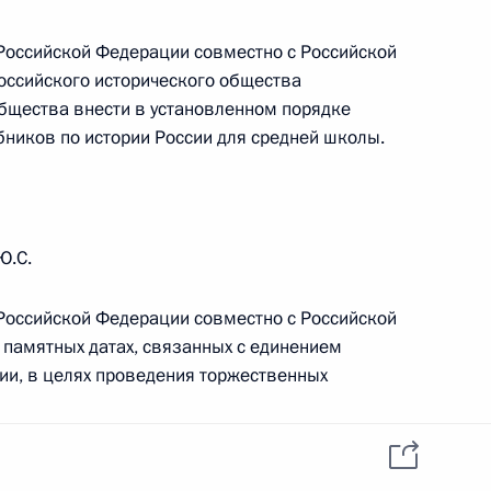
данных пользователей
YouTube
зиденту
Написать в редакцию
 Российской Федерации совместно с Российской
и —
Российского исторического общества
ного
общества внести в установленном порядке
по
бников по истории России для средней школы.
—
ссии
Ю.С.
 Российской Федерации совместно с Российской
 памятных датах, связанных с единением
Все материалы сайта
доступны по лицензии:
ии, в целях проведения торжественных
Creative Commons
Attribution 4.0
International