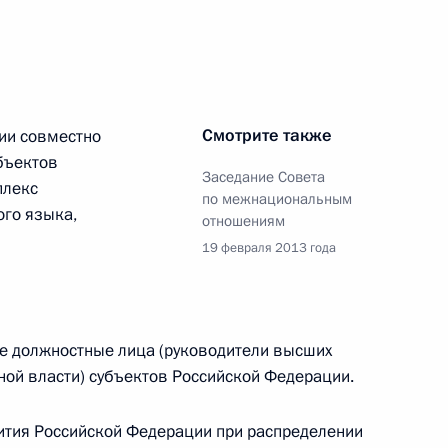
 повышении инвестиционной
Смотрите также
ии совместно
убъектов
Заседание Совета
плекс
по межнациональным
ого языка,
мам моногородов
отношениям
19 февраля 2013 года
ого развития Андреем
е должностные лица (руководители высших
ной власти) субъектов Российской Федерации.
ития Российской Федерации при распределении