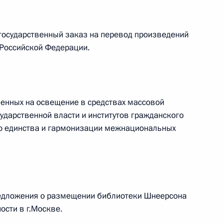
государственный заказ на перевод произведений
номического развития
 Российской Федерации.
ленных на освещение в средствах массовой
ударственной власти и институтов гражданского
едания Совета
о единства и гармонизации межнациональных
ства
предложения о размещении библиотеки Шнеерсона
ости в г.Москве.