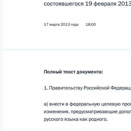
состоявшегося 19 февраля 2013
Показа
17 марта 2013 года
18:00
Внесены изменения в состав Комис
достижения целевых показателей 
развития России
12 июля 2013 года, 10:45
Полный текст документа:
Андрей Белоусов назначен помощ
1. Правительству Российской Федерац
24 июня 2013 года, 10:05
а) внести в федеральную целевую про
изменения, предусматривающие допол
Бюджетное послание на 2014–201
русского языка как родного.
13 июня 2013 года, 13:40