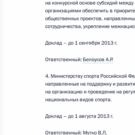
на конкурсной основе субсидий межд
организациями обеспечить в приорит
общественных проектов, направленны
сотрудничества, укрепление межнацио
Встреча с военнослужащими Во
Доклад – до 1 сентября 2013 г.
26 июля 2026 года
Ответственный:
Белоусов А.Р.
4. Министерству спорта Российской Ф
направленные на поддержку и развити
Разделы сайта
Информацион
Президента
ресурсы
на организацию и проведение на регу
России
Президента Ро
национальных видов спорта.
События
Президент России
Доклад – до 1 августа 2013 г.
Текущий ресурс
Структура
Конституция Росс
Видео и фото
Ответственный:
Мутко В.Л.
Государственная
Документы