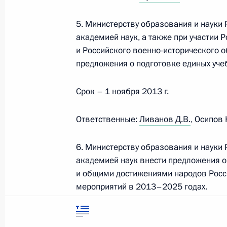
символика
Контакты
Обратиться к Пре
5. Министерству образования и науки
Поиск
Президент Росси
академией наук, а также при участии 
гражданам школь
возраста
Для СМИ
и Российского военно-исторического 
Виртуальный тур 
предложения о подготовке единых уче
Кремлю
Подписаться
Владимир Путин 
Справочник
личный сайт
Срок – 1 ноября 2013 г.
Дикая природа Ро
Версия для людей
с ограниченными
Ответственные:
Ливанов Д.В.
, Осипов 
возможностями
6. Министерству образования и науки
English
академией наук внести предложения о
и общими достижениями народов Росс
Администрация
мероприятий в 2013–2025 годах.
Президента России
2026 год
Срок – 1 октября 2013 года.