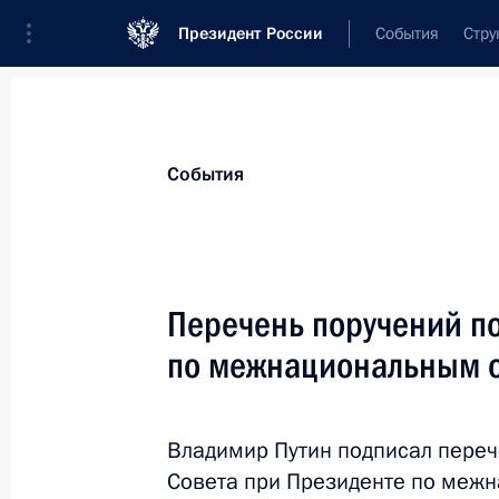
Президент России
События
Стру
Материалы по выбранной персоне
События
Белоусов
,
Андрей
Рэмович
Министр обороны Российской Федера
Перечень поручений по
по межнациональным 
Лента событий
Владимир Путин подписал переч
Совета при Президенте по меж