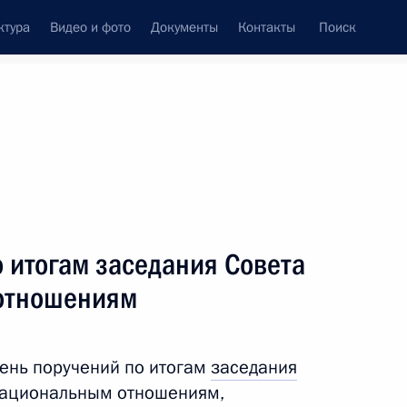
ктура
Видео и фото
Документы
Контакты
Поиск
Все персоны
ции
 итогам заседания Совета
отношениям
Подписаться на ленту
ень поручений по итогам
заседания
национальным отношениям,