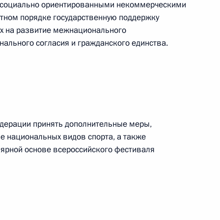
у социально ориентированными некоммерческими
етном порядке государственную поддержку
х на развитие межнационального
нального согласия и гражданского единства.
енно-Морского Флота
едерации принять дополнительные меры,
е национальных видов спорта, а также
ные
Официальные
Правовая и
сетевые ресурсы
техническая
лярной основе всероссийского фестиваля
ссии
Президента России
информация
MAX
О портале
ВКонтакте
Об использовании
ии
информации сайта
Rutube
О персональных
Telegram-канал